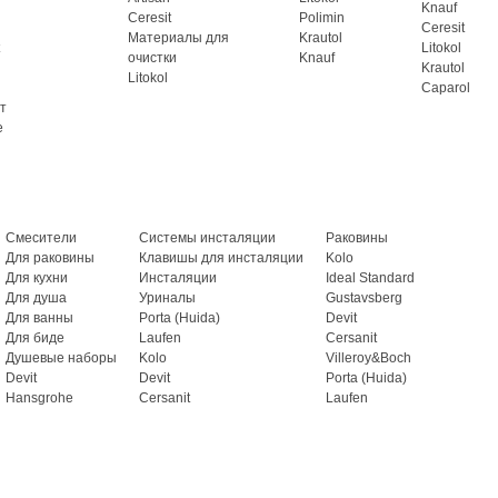
Knauf
Ceresit
Polimin
Ceresit
Материалы для
Krautol
Litokol
очистки
Knauf
Krautol
Litokol
Caparol
т
e
Смесители
Системы инсталяции
Раковины
Для раковины
Клавишы для инсталяции
Kolo
Для кухни
Инсталяции
Ideal Standard
Для душа
Уриналы
Gustavsberg
Для ванны
Porta (Huida)
Devit
Для биде
Laufen
Cersanit
Душевые наборы
Kolo
Villeroy&Boch
Devit
Devit
Porta (Huida)
Hansgrohe
Cersanit
Laufen