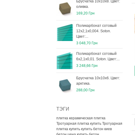
Брусчатка 10х10х8. Цвет:
оливка.
169,20 Грн
Поликарбонат сотовый
12х2,1х0,004. Soton.
Цвет:...
3 048,70 Грн
Поликарбонат сотовый
6х2,1х0,01. Soton. Цвет:...
3 248,66 Грн
Брусчатка 10х10х6. Цвет:
арктика.
288,00 Грн
ТЭГИ
плитка керамическая плитка
Тротуарная плитка купить
Тротуарная
плитка купить
купить бетон киев
бетон цена
купить бетон