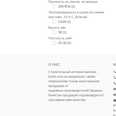
Прочность на сжатие, не меньше
250 КПа
(1)
Теплопроводность в сухом состоянии
при темп. 25+5 С, Вт/м.куб
0,029
(1)
Высота, мм
58
(1)
Плотность, кг/м³
25-30
(1)
О НАС
К
Строительный интерне-магазин
budm.com.ua предлагает своим
покупателям только качественную
продукцию от
надежных производителей Украины.
Качество продукции подтверждается
сертификатами качества.
у
Р
9