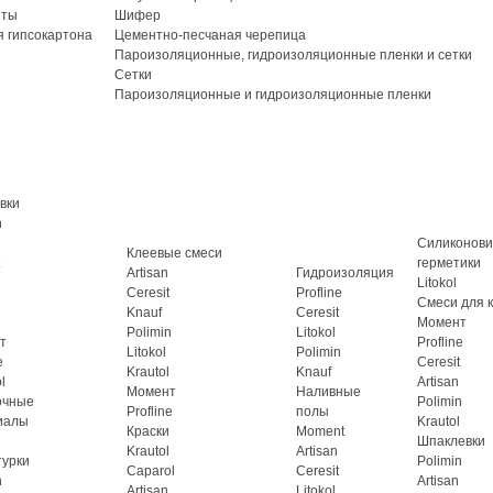
иты
Шифер
 гипсокартона
Цементно-песчаная черепица
Пароизоляционные, гидроизоляционные пленки и сетки
Сетки
Пароизоляционные и гидроизоляционные пленки
вки
n
Силиконов
Клеевые смеси
герметики
Artisan
Гидроизоляция
Litokol
Ceresit
Profline
Смеси для 
Knauf
Ceresit
Момент
Polimin
Litokol
т
Profline
Litokol
Polimin
e
Ceresit
Krautol
Knauf
l
Artisan
Момент
Наливные
очные
Polimin
Profline
полы
иалы
Krautol
Краски
Moment
Шпаклевки
Krautol
Artisan
турки
Polimin
Caparol
Ceresit
n
Artisan
Artisan
Litokol