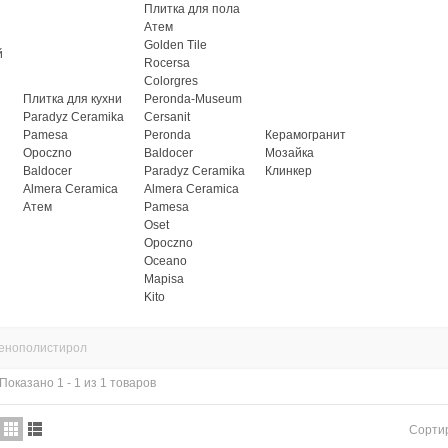
Плитка для пола
Атем
Golden Tile
й
Rocersa
Colorgres
Плитка для кухни
Peronda-Museum
Paradyz Ceramika
Cersanit
Pamesa
Peronda
Керамогранит
Opoczno
Baldocer
Мозайка
Baldocer
Paradyz Ceramika
Клинкер
Almera Ceramica
Almera Ceramica
Атем
Pamesa
Oset
Opoczno
Oceano
Mapisa
Kito
енополистирол
Показано 1 - 1 из 1 товаров
Сорти