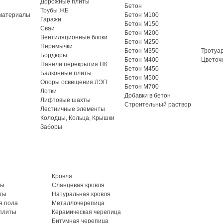
Дорожные плиты
Бетон
Трубы ЖБ
материалы
Бетон М100
Гаражи
Бетон М150
Сваи
Бетон М200
Вентиляционные блоки
Бетон М250
Перемычки
Бетон М350
Тротуа
Бордюры
Бетон М400
Цветоч
Панели перекрытия ПК
Бетон М450
Балконные плиты
Бетон М500
Опоры освещения ЛЭП
Бетон М700
Лотки
Добавки в бетон
Лифтовые шахты
Строительный раствор
Лестничные элементы
Колодцы, Кольца, Крышки
Заборы
Кровля
ты
Сланцевая кровля
ты
Натуральная кровля
я пола
Металлочерепица
плиты
Керамическая черепица
Битумная черепица