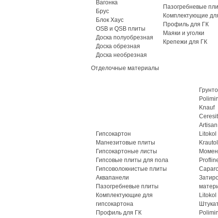
Вагонка
Пазогребневые пл
Брус
Комплектующие для
Блок Хаус
Профиль для ГК
OSB и QSB плиты
Маяки и уголки
Доска полуобрезная
Крепежи для ГК
Доска обрезная
Доска необрезная
Отделочные материалы
Грунто
Polimi
Knauf
Ceresit
Artisan
Гипсокартон
Litokol
Магнезитовые плиты
Krautol
Гипсокартоные листы
Момен
Гипсовые плиты для пола
Proflin
Гипсоволокнистые плиты
Caparo
Аквапанели
Затир
Пазогребневые плиты
матер
Комплектующие для
Litokol
гипсокартона
Штука
Профиль для ГК
Polimi