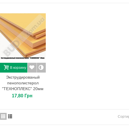
Krautol Standard Plus, 18л
712,00 Грн
Тротуарная плитка
"Фалка" 24Х13Х8. Цвет:
колорадо.
212,40 Грн
СТ 15 краска грунтующая
Ceresit silicon, 10л
724,85 Грн
В корзину
Ступенька "Рустик"
Экструдированый
100х42,5х15. Цвет: серый.
пенополистерол
176,40 Грн
"ТЕХНОПЛЕКС" 20мм
17,80 Грн
Сорти