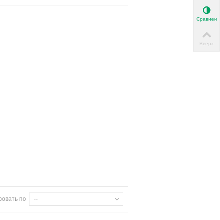
Сравнени
Вверх
ровать по
--