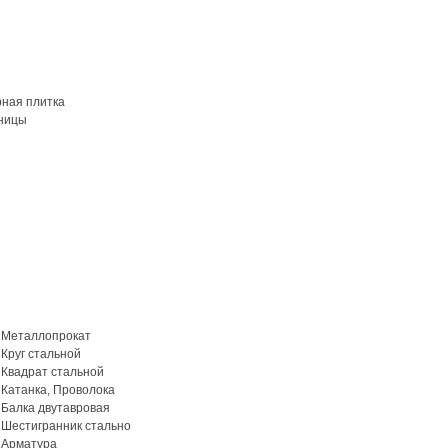
рная плитка
ницы
Металлопрокат
Круг стальной
Квадрат стальной
Катанка, Проволока
Балка двутавровая
Шестигранник стально
Арматура