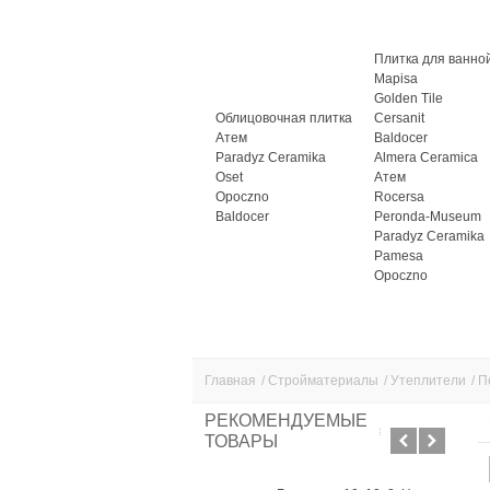
Плитка для ванно
Mapisa
Golden Tile
Облицовочная плитка
Cersanit
Атем
Baldocer
Paradyz Ceramika
Almera Ceramica
Oset
Атем
Opoczno
Rocersa
Baldocer
Peronda-Museum
Paradyz Ceramika
Pamesa
Opoczno
Главная
/
Стройматериалы
/
Утеплители
/
П
РЕКОМЕНДУЕМЫЕ
ТОВАРЫ