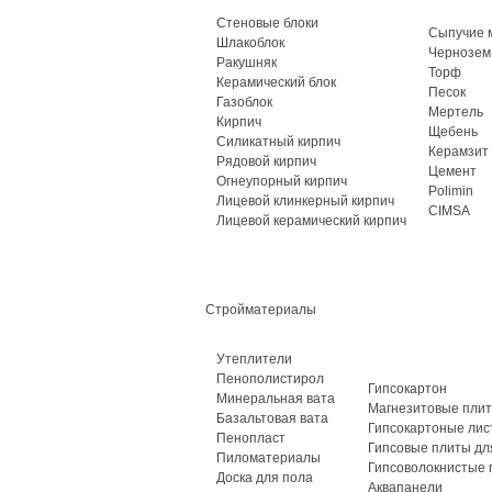
Стеновые блоки
Сыпучие 
Шлакоблок
Чернозем
Ракушняк
Торф
Керамический блок
Песок
Газоблок
Мертель
Кирпич
Щебень
Силикатный кирпич
Керамзит
Рядовой кирпич
Цемент
Огнеупорный кирпич
Polimin
Лицевой клинкерный кирпич
CIMSA
Лицевой керамический кирпич
Стройматериалы
Утеплители
Пенополистирол
Гипсокартон
Минеральная вата
Магнезитовые пли
Базальтовая вата
Гипсокартоные лис
Пенопласт
Гипсовые плиты дл
Пиломатериалы
Гипсоволокнистые 
Доска для пола
Аквапанели