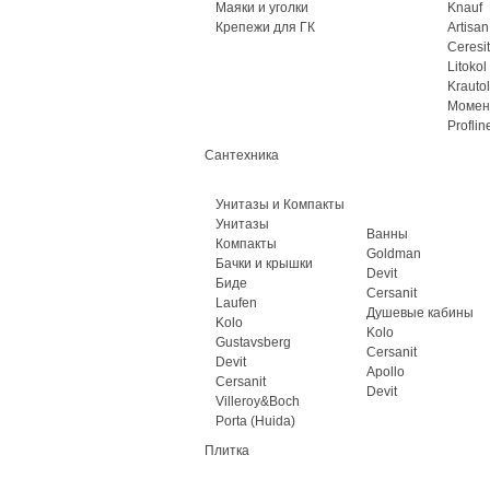
Маяки и уголки
Knauf
Крепежи для ГК
Artisan
Ceresit
Litokol
Krautol
Момен
Proflin
Сантехника
Унитазы и Компакты
Унитазы
Ванны
Компакты
Goldman
Бачки и крышки
Devit
Биде
Cersanit
Laufen
Душевые кабины
Kolo
Kolo
Gustavsberg
Cersanit
Devit
Apollo
Cersanit
Devit
Villeroy&Boch
Porta (Huida)
Плитка