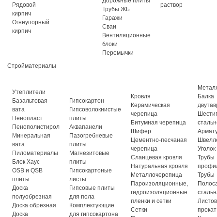
Дорожные плиты
Рядовой
раствор
Трубы ЖБ
кирпич
Гаражи
Огнеупорный
Сваи
кирпич
Вентиляционные
блоки
Перемычки
Стройматериалы
Метал
Утеплители
Кровля
Балка
Базальтовая
Гипсокартон
Керамическая
двутав
вата
Гипсоволокнистые
черепица
Шести
Пенопласт
плиты
Битумная черепица
стальн
Пенополистирол
Аквапанели
Шифер
Армат
Минеральная
Пазогребневые
Цементно-песчаная
Швелл
вата
плиты
черепица
Уголок
Пиломатериалы
Магнезитовые
Сланцевая кровля
Трубы
Блок Хаус
плиты
Натуральная кровля
профи
OSB и QSB
Гипсокартоные
Металлочерепица
Трубы
плиты
листы
Пароизоляционные,
Полос
Доска
Гипсовые плиты
гидроизоляционные
стальн
полуобрезная
для пола
пленки и сетки
Листо
Доска обрезная
Комплектующие
Сетки
прокат
Доска
для гипсокартона