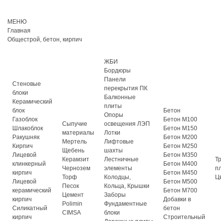
МЕНЮ
Главная
Общестрой, бетон, кирпич
ЖБИ
Бордюры
Панели
Стеновые
перекрытия ПК
блоки
Балконные
Керамический
плиты
блок
Бетон
Опоры
Газоблок
Бетон М100
Сыпучие
освещения ЛЭП
Шлакоблок
Бетон М150
материалы
Лотки
Ракушняк
Бетон М200
Мертель
Лифтовые
Кирпич
Бетон М250
Щебень
шахты
Лицевой
Бетон М350
Керамзит
Лестничные
Т
клинкерный
Бетон М400
Чернозем
элементы
п
кирпич
Бетон М450
Торф
Колодцы,
Ц
Лицевой
Бетон М500
Песок
Кольца, Крышки
керамический
Бетон М700
Цемент
Заборы
кирпич
Добавки в
Polimin
Фундаментные
Силикатный
бетон
CIMSA
блоки
кирпич
Строительный