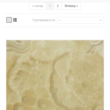
«
назад
1
2
Вперед
»
Сортировать по
--