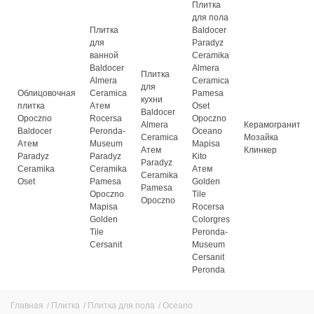
Плитка
для пола
Плитка
Baldocer
для
Paradyz
ванной
Ceramika
Baldocer
Almera
Плитка
Almera
Ceramica
для
Облицовочная
Ceramica
Pamesa
кухни
плитка
Атем
Oset
Baldocer
Opoczno
Rocersa
Opoczno
Almera
Керамогранит
Baldocer
Peronda-
Oceano
Ceramica
Мозайка
Атем
Museum
Mapisa
Атем
Клинкер
Paradyz
Paradyz
Kito
Paradyz
Ceramika
Ceramika
Атем
Ceramika
Oset
Pamesa
Golden
Pamesa
Opoczno
Tile
Opoczno
Mapisa
Rocersa
Golden
Colorgres
Tile
Peronda-
Cersanit
Museum
Cersanit
Peronda
Главная
/
Плитка
/
Плитка для пола
/
Oceano