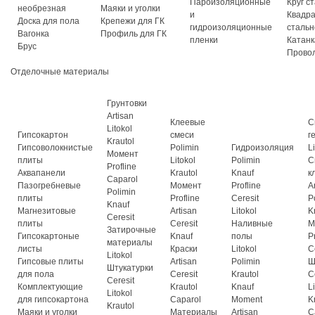
Пароизоляционные
Круг с
необрезная
Маяки и уголки
и
Квадр
Доска для пола
Крепежи для ГК
гидроизоляционные
стальн
Вагонка
Профиль для ГК
пленки
Катанк
Брус
Прово
Отделочные материалы
Грунтовки
Artisan
Клеевые
С
Litokol
Гипсокартон
смеси
г
Krautol
Гипсоволокнистые
Polimin
Гидроизоляция
L
Момент
плиты
Litokol
Polimin
С
Profline
Аквапанели
Krautol
Knauf
к
Caparol
Пазогребневые
Момент
Profline
A
Polimin
плиты
Profline
Ceresit
P
Knauf
Магнезитовые
Artisan
Litokol
K
Ceresit
плиты
Ceresit
Наливные
М
Затирочные
Гипсокартоные
Knauf
полы
P
материалы
листы
Краски
Litokol
C
Litokol
Гипсовые плиты
Artisan
Polimin
Ш
Штукатурки
для пола
Ceresit
Krautol
C
Ceresit
Комплектующие
Krautol
Knauf
L
Litokol
для гипсокартона
Caparol
Moment
K
Krautol
Маяки и уголки
Материалы
Artisan
C