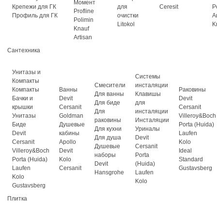
Момент
Крепежи для ГК
для
Ceresit
P
Profline
Профиль для ГК
очистки
A
Polimin
Litokol
K
Knauf
Artisan
Сантехника
Унитазы и
Системы
Компакты
Смесители
инсталяции
Компакты
Ванны
Раковины
Для ванны
Клавишы
Бачки и
Devit
Devit
Для биде
для
крышки
Cersanit
Cersanit
Для
инсталяции
Унитазы
Goldman
Villeroy&Boch
раковины
Инсталяции
Биде
Душевые
Porta (Huida)
Для кухни
Уриналы
Devit
кабины
Laufen
Для душа
Devit
Cersanit
Apollo
Kolo
Душевые
Cersanit
Villeroy&Boch
Devit
Ideal
наборы
Porta
Porta (Huida)
Kolo
Standard
Devit
(Huida)
Laufen
Cersanit
Gustavsberg
Hansgrohe
Laufen
Kolo
Kolo
Gustavsberg
Плитка