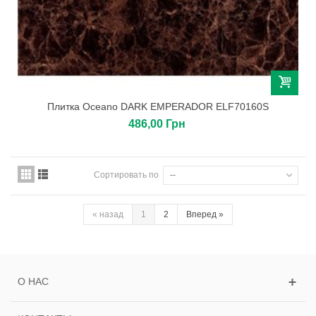
Плитка Oceano DARK EMPERADOR ELF70160S
486,00 Грн
Сортировать по
--
«
назад
1
2
Вперед
»
О НАС