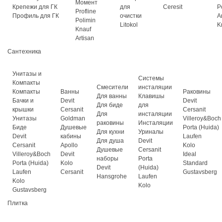
Момент
Крепежи для ГК
для
Ceresit
P
Profline
Профиль для ГК
очистки
A
Polimin
Litokol
K
Knauf
Artisan
Сантехника
Унитазы и
Системы
Компакты
Смесители
инсталяции
Компакты
Ванны
Раковины
Для ванны
Клавишы
Бачки и
Devit
Devit
Для биде
для
крышки
Cersanit
Cersanit
Для
инсталяции
Унитазы
Goldman
Villeroy&Boch
раковины
Инсталяции
Биде
Душевые
Porta (Huida)
Для кухни
Уриналы
Devit
кабины
Laufen
Для душа
Devit
Cersanit
Apollo
Kolo
Душевые
Cersanit
Villeroy&Boch
Devit
Ideal
наборы
Porta
Porta (Huida)
Kolo
Standard
Devit
(Huida)
Laufen
Cersanit
Gustavsberg
Hansgrohe
Laufen
Kolo
Kolo
Gustavsberg
Плитка