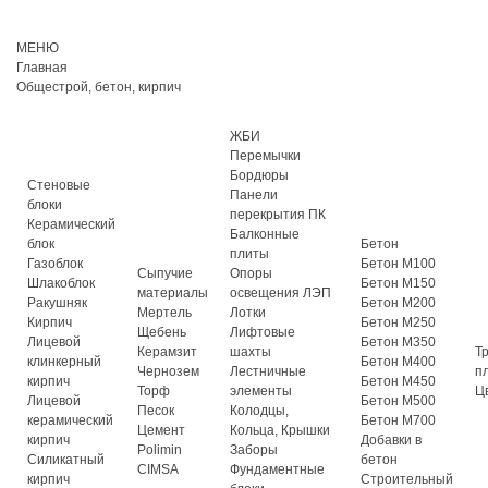
МЕНЮ
Главная
Общестрой, бетон, кирпич
ЖБИ
Перемычки
Бордюры
Стеновые
Панели
блоки
перекрытия ПК
Керамический
Балконные
блок
Бетон
плиты
Газоблок
Бетон М100
Сыпучие
Опоры
Шлакоблок
Бетон М150
материалы
освещения ЛЭП
Ракушняк
Бетон М200
Мертель
Лотки
Кирпич
Бетон М250
Щебень
Лифтовые
Лицевой
Бетон М350
Керамзит
шахты
Т
клинкерный
Бетон М400
Чернозем
Лестничные
п
кирпич
Бетон М450
Торф
элементы
Ц
Лицевой
Бетон М500
Песок
Колодцы,
керамический
Бетон М700
Цемент
Кольца, Крышки
кирпич
Добавки в
Polimin
Заборы
Силикатный
бетон
CIMSA
Фундаментные
кирпич
Строительный