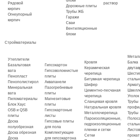
блоки
Рядовой
раствор
Дорожные плиты
кирпич
Трубы ЖБ
Огнеупорный
Гаражи
кирпич
Сваи
Вентиляционные
блоки
Стройматериалы
Метал
Утеплители
Кровля
Балка
Базальтовая
Гипсокартон
Керамическая
двутав
вата
Гипсоволокнистые
черепица
Шести
Пенопласт
плиты
Битумная черепица
стальн
Пенополистирол
Аквапанели
Шифер
Армат
Минеральная
Пазогребневые
Цементно-песчаная
Швелл
вата
плиты
черепица
Уголок
Пиломатериалы
Магнезитовые
Сланцевая кровля
Трубы
Блок Хаус
плиты
Натуральная кровля
профи
OSB и QSB
Гипсокартоные
Металлочерепица
Трубы
плиты
листы
Пароизоляционные,
Полос
Доска
Гипсовые плиты
гидроизоляционные
стальн
полуобрезная
для пола
пленки и сетки
Листо
Доска обрезная
Комплектующие
Сетки
прокат
Доска
для гипсокартона