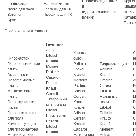
Пароизоляционные
Круг с
необрезная
Маяки и уголки
и
Квадр
Доска для пола
Крепежи для ГК
гидроизоляционные
стальн
Вагонка
Профиль для ГК
пленки
Катанк
Брус
Прово
Отделочные материалы
Грунтовки
Artisan
Клеевые
С
Litokol
Гипсокартон
смеси
г
Krautol
Гипсоволокнистые
Polimin
Гидроизоляция
L
Момент
плиты
Litokol
Polimin
С
Profline
Аквапанели
Krautol
Knauf
к
Caparol
Пазогребневые
Момент
Profline
A
Polimin
плиты
Profline
Ceresit
P
Knauf
Магнезитовые
Artisan
Litokol
K
Ceresit
плиты
Ceresit
Наливные
М
Затирочные
Гипсокартоные
Knauf
полы
P
материалы
листы
Краски
Litokol
C
Litokol
Гипсовые плиты
Artisan
Polimin
Ш
Штукатурки
для пола
Ceresit
Krautol
C
Ceresit
Комплектующие
Krautol
Knauf
L
Litokol
для гипсокартона
Caparol
Moment
K
Krautol
Маяки и уголки
Материалы
Artisan
C