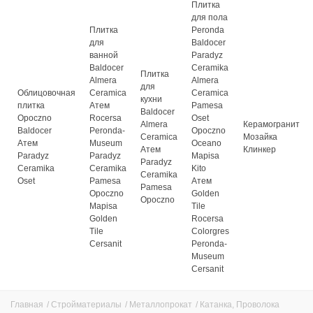
Плитка
для пола
Плитка
Peronda
для
Baldocer
ванной
Paradyz
Baldocer
Ceramika
Плитка
Almera
Almera
для
Облицовочная
Ceramica
Ceramica
кухни
плитка
Атем
Pamesa
Baldocer
Opoczno
Rocersa
Oset
Almera
Керамогранит
Baldocer
Peronda-
Opoczno
Ceramica
Мозайка
Атем
Museum
Oceano
Атем
Клинкер
Paradyz
Paradyz
Mapisa
Paradyz
Ceramika
Ceramika
Kito
Ceramika
Oset
Pamesa
Атем
Pamesa
Opoczno
Golden
Opoczno
Mapisa
Tile
Golden
Rocersa
Tile
Colorgres
Cersanit
Peronda-
Museum
Cersanit
Главная
/
Стройматериалы
/
Металлопрокат
/
Катанка, Проволока