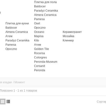
Плитка для пола
Baldocer
Paradyz Ceramika
й
Almera Ceramica
Pamesa
Плитка для кухни
Oset
Baldocer
Opoczno
Almera Ceramica
Oceano
Керамогранит
Атем
Mapisa
Мозайка
Paradyz Ceramika
Kito
Клинкер
Pamesa
Атем
Opoczno
Golden Tile
Rocersa
Colorgres
Peronda-Museum
Cersanit
Peronda
я кладки
/
Момент
Показано 1 - 1 из 1 товаров
Сорти