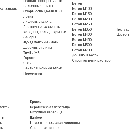
Панели перекрытия ПК
Бетон
Балконные плиты
материалы
Бетон М100
Опоры освещения ЛЭП
Бетон М150
Лотки
Бетон М200
Лифтовые шахты
Бетон М250
Лестничные элементы
Бетон М350
Тротуа
Колодцы, Кольца, Крышки
Бетон М400
Цветоч
Заборы
Бетон М450
Фундаментные блоки
Бетон М500
Дорожные плиты
Бетон М700
Трубы ЖБ
Добавки в бетон
Гаражи
Строительный раствор
Сваи
Вентиляционные блоки
Перемычки
Кровля
плиты
Керамическая черепица
Битумная черепица
иты
Шифер
ты
Цементно-песчаная черепица
ты
Сланцевая кровля