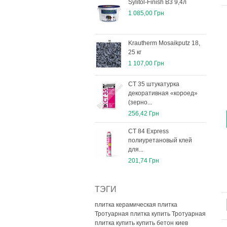
Sylitol-Finish B3 9,4л
1 085,00 Грн
Krautherm Mosaikputz 18,
25 кг
1 107,00 Грн
СТ 35 штукатурка
декоративная «короед»
(зерно...
256,42 Грн
СТ 84 Express
полиуретановый клей
для...
201,74 Грн
ТЭГИ
плитка керамическая плитка
Тротуарная плитка купить
Тротуарная
плитка купить
купить бетон киев