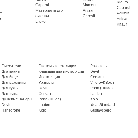
Krautol
Caparol
Moment
Caparol
Материалы для
Artisan
т
Polimin
очистки
Ceresit
e
Artisan
Litokol
n
Knauf
Смесители
Системы инсталяции
Раковины
Для ванны
Клавишы для инсталяции
Devit
Для биде
Инсталяции
Cersanit
Для раковины
Уриналы
Villeroy&Boch
Для кухни
Devit
Porta (Huida)
Для душа
Cersanit
Laufen
Душевые наборы
Porta (Huida)
Kolo
Devit
Laufen
Ideal Standard
Hansgrohe
Kolo
Gustavsberg