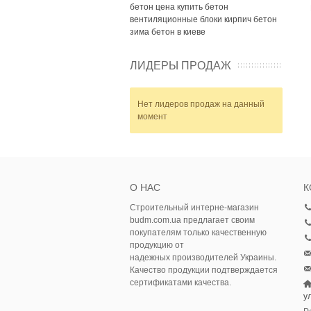
бетон цена
купить бетон
вентиляционные блоки
кирпич
бетон
зима
бетон в киеве
ЛИДЕРЫ ПРОДАЖ
Нет лидеров продаж на данный
момент
О НАС
К
Строительный интерне-магазин
budm.com.ua предлагает своим
покупателям только качественную
продукцию от
надежных производителей Украины.
Качество продукции подтверждается
сертификатами качества.
у