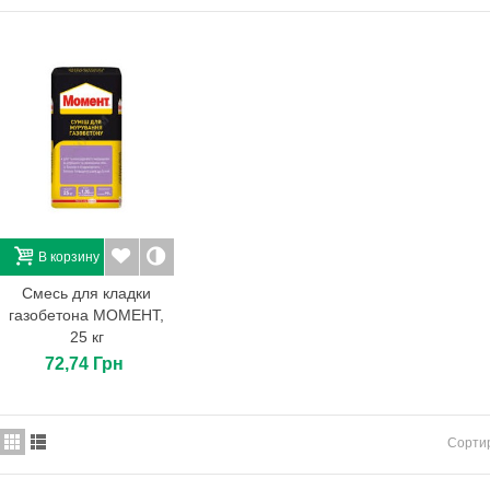
Тротуарная плитка Ромб
К-6. Цвет: арктика.
288,00 Грн
Тротуарная плитка
Двойное «Т» 20х16х8.
Цвет:...
212,40 Грн
Ступенька "Рустик"
90х42,5х15. Цвет: серый.
214,18 Грн
В корзину
Sylitol-Finish B1 10л
Смесь для кладки
1 253,00 Грн
газобетона МОМЕНТ,
25 кг
72,74 Грн
Сорти