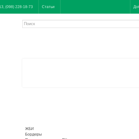
13, (098) 228-18-73
Статьи
До
ЖБИ
Бордюры