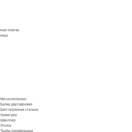
рная плитка
ницы
Металлопрокат
Балка двутавровая
Шестигранник стально
Арматура
Швеллер
Уголок
Трубы профильные