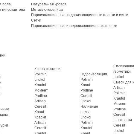
я пола
Натуральная кровля
 гипсокартона
Металлочерепица
Пароизоляционные, гидроизоляционные пленки и сетки
Сетки
Пароизоляционные и гидроизоляционные пленки
вки
Силиконов
Клеевые смеси
герметики
Polimin
Гидроизоляция
т
Litokol
Litokol
Polimin
e
Смеси для 
Krautol
Knauf
l
Artisan
Момент
Profline
n
Polimin
Profline
Ceresit
Krautol
Artisan
Litokol
Момент
Ceresit
Наливные
очные
Profline
Knauf
полы
иалы
Ceresit
Краски
Litokol
Шпаклевки
Artisan
Polimin
турки
Ceresit
Ceresit
Krautol
Litokol
Krautol
Knauf