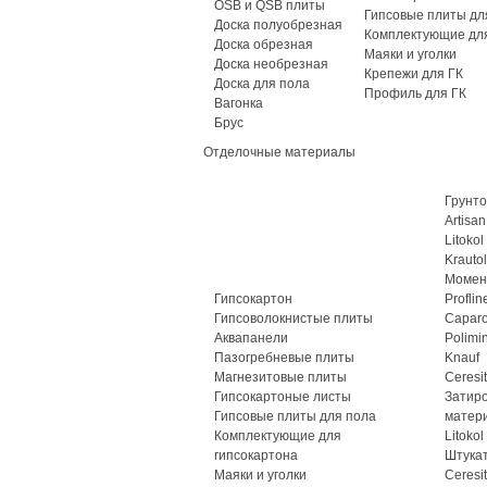
OSB и QSB плиты
Гипсовые плиты дл
Доска полуобрезная
Комплектующие для
Доска обрезная
Маяки и уголки
Доска необрезная
Крепежи для ГК
Доска для пола
Профиль для ГК
Вагонка
Брус
Отделочные материалы
Грунто
Artisan
Litokol
Krautol
Момен
Гипсокартон
Proflin
Гипсоволокнистые плиты
Caparo
Аквапанели
Polimi
Пазогребневые плиты
Knauf
Магнезитовые плиты
Ceresit
Гипсокартоные листы
Затир
Гипсовые плиты для пола
матер
Комплектующие для
Litokol
гипсокартона
Штука
Маяки и уголки
Ceresit