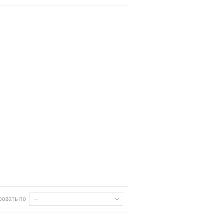
ровать по
--