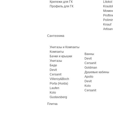
Крепежи для ГК
Litokol
Профиль для ГК
Krautol
Момен
Proflin
Polimi
Knauf
Artisan
Сантехника
Унитазы и Компакты
Компакты
Ванны
Бачки и крышки
Devit
Унитазы
Cersanit
Биде
Goldman
Devit
Душевые кабины
Cersanit
Apollo
Villeroy&Boch
Devit
Porta (Huida)
Kolo
Laufen
Cersanit
Kolo
Gustavsberg
Плитка