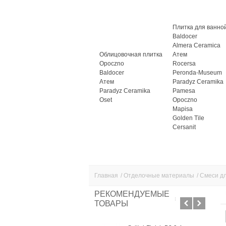
Плитка для ванно
Baldocer
Almera Ceramica
Облицовочная плитка
Атем
Opoczno
Rocersa
Baldocer
Peronda-Museum
Атем
Paradyz Ceramika
Paradyz Ceramika
Pamesa
Oset
Opoczno
Mapisa
Golden Tile
Cersanit
Главная
/
Отделочные материалы
/
Смеси дл
РЕКОМЕНДУЕМЫЕ
ТОВАРЫ