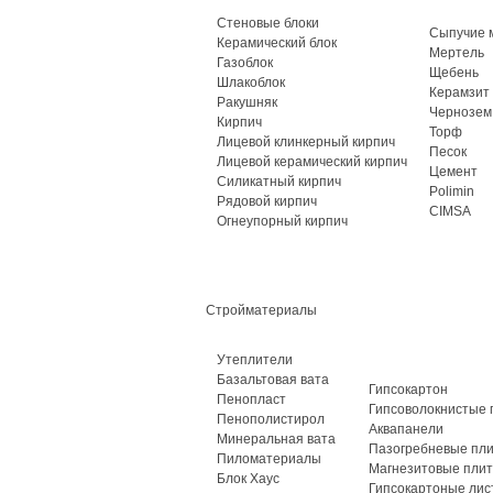
Стеновые блоки
Сыпучие 
Керамический блок
Мертель
Газоблок
Щебень
Шлакоблок
Керамзит
Ракушняк
Чернозем
Кирпич
Торф
Лицевой клинкерный кирпич
Песок
Лицевой керамический кирпич
Цемент
Силикатный кирпич
Polimin
Рядовой кирпич
CIMSA
Огнеупорный кирпич
Стройматериалы
Утеплители
Базальтовая вата
Гипсокартон
Пенопласт
Гипсоволокнистые 
Пенополистирол
Аквапанели
Минеральная вата
Пазогребневые пл
Пиломатериалы
Магнезитовые пли
Блок Хаус
Гипсокартоные лис