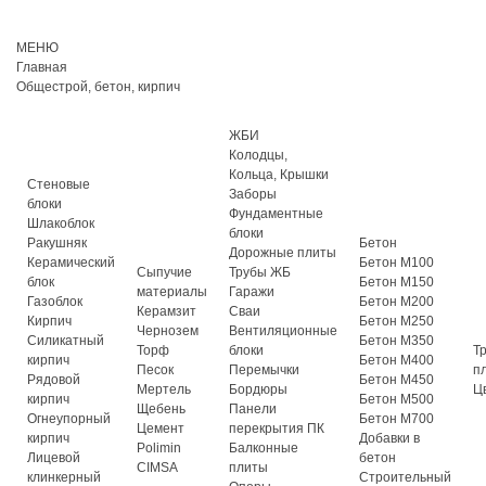
МЕНЮ
Главная
Общестрой, бетон, кирпич
ЖБИ
Колодцы,
Кольца, Крышки
Стеновые
Заборы
блоки
Фундаментные
Шлакоблок
блоки
Ракушняк
Бетон
Дорожные плиты
Керамический
Бетон М100
Сыпучие
Трубы ЖБ
блок
Бетон М150
материалы
Гаражи
Газоблок
Бетон М200
Керамзит
Сваи
Кирпич
Бетон М250
Чернозем
Вентиляционные
Силикатный
Бетон М350
Торф
блоки
Т
кирпич
Бетон М400
Песок
Перемычки
п
Рядовой
Бетон М450
Мертель
Бордюры
Ц
кирпич
Бетон М500
Щебень
Панели
Огнеупорный
Бетон М700
Цемент
перекрытия ПК
кирпич
Добавки в
Polimin
Балконные
Лицевой
бетон
CIMSA
плиты
клинкерный
Строительный