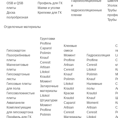
Пароизоляционные
Швелл
OSB и QSB
Профиль для ГК
и
Уголок
плиты
Маяки и уголки
гидроизоляционные
Трубы
Доска
Крепежи для ГК
пленки
профи
полуобрезная
Трубы
Отделочные материалы
Грунтовки
Profline
Клеевые
С
Caparol
Гипсокартон
смеси
г
Polimin
Пазогребневые
Момент
Гидроизоляция
L
Knauf
плиты
Profline
Profline
С
Ceresit
Магнезитовые
Artisan
Ceresit
к
Artisan
плиты
Ceresit
Litokol
K
Litokol
Гипсокартоные
Knauf
Polimin
М
Krautol
листы
Polimin
Knauf
P
Момент
Гипсовые плиты
Litokol
Наливные
C
Затирочные
для пола
Krautol
полы
A
материалы
Гипсоволокнистые
Краски
Krautol
P
Litokol
плиты
Krautol
Knauf
Ш
Штукатурки
Аквапанели
Caparol
Moment
K
Момент
Комплектующие
Artisan
Artisan
C
Profline
для гипсокартона
Ceresit
Ceresit
P
Polimin
Профиль для ГК
Материалы
Litokol
A