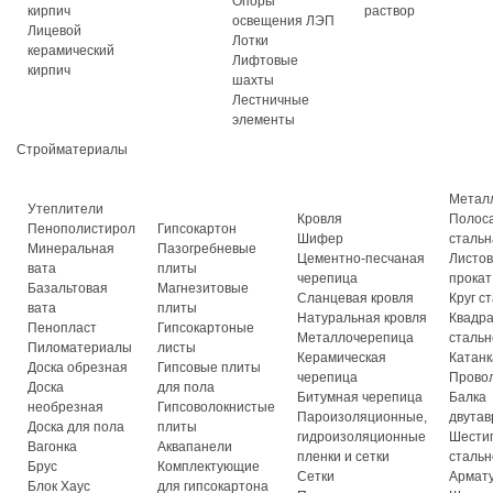
Опоры
кирпич
раствор
освещения ЛЭП
Лицевой
Лотки
керамический
Лифтовые
кирпич
шахты
Лестничные
элементы
Стройматериалы
Метал
Утеплители
Кровля
Полос
Пенополистирол
Гипсокартон
Шифер
стальн
Минеральная
Пазогребневые
Цементно-песчаная
Листо
вата
плиты
черепица
прокат
Базальтовая
Магнезитовые
Сланцевая кровля
Круг с
вата
плиты
Натуральная кровля
Квадр
Пенопласт
Гипсокартоные
Металлочерепица
стальн
Пиломатериалы
листы
Керамическая
Катанк
Доска обрезная
Гипсовые плиты
черепица
Прово
Доска
для пола
Битумная черепица
Балка
необрезная
Гипсоволокнистые
Пароизоляционные,
двутав
Доска для пола
плиты
гидроизоляционные
Шести
Вагонка
Аквапанели
пленки и сетки
стальн
Брус
Комплектующие
Сетки
Армат
Блок Хаус
для гипсокартона