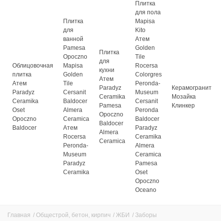
Плитка
для пола
Плитка
Mapisa
для
Kito
ванной
Атем
Pamesa
Golden
Плитка
Opoczno
Tile
для
Облицовочная
Mapisa
Rocersa
кухни
плитка
Golden
Colorgres
Атем
Атем
Tile
Peronda-
Paradyz
Керамогранит
Paradyz
Cersanit
Museum
Ceramika
Мозайка
Ceramika
Baldocer
Cersanit
Pamesa
Клинкер
Oset
Almera
Peronda
Opoczno
Opoczno
Ceramica
Baldocer
Baldocer
Baldocer
Атем
Paradyz
Almera
Rocersa
Ceramika
Ceramica
Peronda-
Almera
Museum
Ceramica
Paradyz
Pamesa
Ceramika
Oset
Opoczno
Oceano
Главная
/
Общестрой, бетон, кирпич
/
ЖБИ
/
Заборы