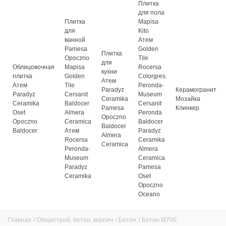
Плитка
для пола
Плитка
Mapisa
для
Kito
ванной
Атем
Pamesa
Golden
Плитка
Opoczno
Tile
для
Облицовочная
Mapisa
Rocersa
кухни
плитка
Golden
Colorgres
Атем
Атем
Tile
Peronda-
Paradyz
Керамогранит
Paradyz
Cersanit
Museum
Ceramika
Мозайка
Ceramika
Baldocer
Cersanit
Pamesa
Клинкер
Oset
Almera
Peronda
Opoczno
Opoczno
Ceramica
Baldocer
Baldocer
Baldocer
Атем
Paradyz
Almera
Rocersa
Ceramika
Ceramica
Peronda-
Almera
Museum
Ceramica
Paradyz
Pamesa
Ceramika
Oset
Opoczno
Oceano
Главная
/
Общестрой, бетон, кирпич
/
Бетон
/
Бетон М700