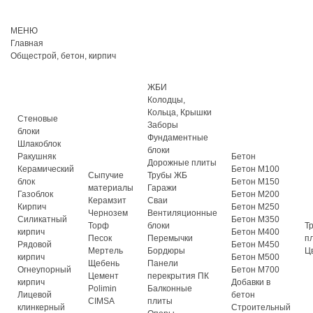
МЕНЮ
Главная
Общестрой, бетон, кирпич
ЖБИ
Колодцы,
Кольца, Крышки
Стеновые
Заборы
блоки
Фундаментные
Шлакоблок
блоки
Ракушняк
Бетон
Дорожные плиты
Керамический
Бетон М100
Сыпучие
Трубы ЖБ
блок
Бетон М150
материалы
Гаражи
Газоблок
Бетон М200
Керамзит
Сваи
Кирпич
Бетон М250
Чернозем
Вентиляционные
Силикатный
Бетон М350
Торф
блоки
Т
кирпич
Бетон М400
Песок
Перемычки
п
Рядовой
Бетон М450
Мертель
Бордюры
Ц
кирпич
Бетон М500
Щебень
Панели
Огнеупорный
Бетон М700
Цемент
перекрытия ПК
кирпич
Добавки в
Polimin
Балконные
Лицевой
бетон
CIMSA
плиты
клинкерный
Строительный