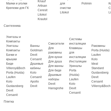
Knauf
Маяки и уголки
для
Polimin
K
Artisan
Крепежи для ГК
очистки
C
Ceresit
Litokol
L
Litokol
Krautol
Сантехника
Унитазы и
Системы
Компакты
Смесители
инсталяции
Унитазы
Ванны
Раковины
Для
Клавишы
Компакты
Goldman
Porta (Huida)
раковины
для
Бачки и
Devit
Laufen
Для кухни
инсталяции
крышки
Cersanit
Kolo
Для душа
Инсталяции
Биде
Душевые
Ideal
Для ванны
Уриналы
Villeroy&Boch
кабины
Standard
Для биде
Porta
Porta (Huida)
Kolo
Gustavsberg
Душевые
(Huida)
Laufen
Cersanit
Devit
наборы
Laufen
Kolo
Apollo
Cersanit
Devit
Kolo
Gustavsberg
Devit
Villeroy&Boch
Hansgrohe
Devit
Devit
Cersanit
Cersanit
Плитка