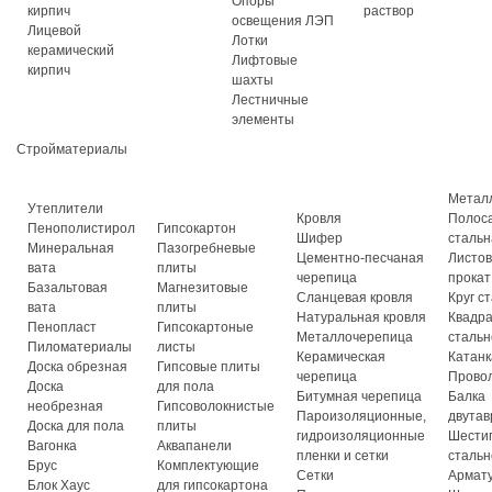
Опоры
кирпич
раствор
освещения ЛЭП
Лицевой
Лотки
керамический
Лифтовые
кирпич
шахты
Лестничные
элементы
Стройматериалы
Метал
Утеплители
Кровля
Полос
Пенополистирол
Гипсокартон
Шифер
стальн
Минеральная
Пазогребневые
Цементно-песчаная
Листо
вата
плиты
черепица
прокат
Базальтовая
Магнезитовые
Сланцевая кровля
Круг с
вата
плиты
Натуральная кровля
Квадр
Пенопласт
Гипсокартоные
Металлочерепица
стальн
Пиломатериалы
листы
Керамическая
Катанк
Доска обрезная
Гипсовые плиты
черепица
Прово
Доска
для пола
Битумная черепица
Балка
необрезная
Гипсоволокнистые
Пароизоляционные,
двутав
Доска для пола
плиты
гидроизоляционные
Шести
Вагонка
Аквапанели
пленки и сетки
стальн
Брус
Комплектующие
Сетки
Армат
Блок Хаус
для гипсокартона