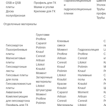
Пароизоляционные
Швелл
OSB и QSB
Профиль для ГК
и
Уголок
плиты
Маяки и уголки
гидроизоляционные
Трубы
Доска
Крепежи для ГК
пленки
профи
полуобрезная
Трубы
Отделочные материалы
Грунтовки
Profline
Клеевые
С
Caparol
Гипсокартон
смеси
г
Polimin
Пазогребневые
Момент
Гидроизоляция
L
Knauf
плиты
Profline
Profline
С
Ceresit
Магнезитовые
Artisan
Ceresit
к
Artisan
плиты
Ceresit
Litokol
K
Litokol
Гипсокартоные
Knauf
Polimin
М
Krautol
листы
Polimin
Knauf
P
Момент
Гипсовые плиты
Litokol
Наливные
C
Затирочные
для пола
Krautol
полы
A
материалы
Гипсоволокнистые
Краски
Krautol
P
Litokol
плиты
Krautol
Knauf
Ш
Штукатурки
Аквапанели
Caparol
Moment
K
Момент
Комплектующие
Artisan
Artisan
C
Profline
для гипсокартона
Ceresit
Ceresit
P
Polimin
Профиль для ГК
Материалы
Litokol
A