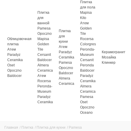
Плитка
для пола
Плитка
Mapisa
для
Kito
ванной
Атем
Pamesa
Golden
Плитка
Opoczno
Tile
для
Облицовочная
Mapisa
Rocersa
кухни
плитка
Golden
Colorgres
Атем
Атем
Tile
Peronda-
Paradyz
Керамогранит
Paradyz
Cersanit
Museum
Ceramika
Мозайка
Ceramika
Baldocer
Cersanit
Pamesa
Клинкер
Oset
Almera
Peronda
Opoczno
Opoczno
Ceramica
Baldocer
Baldocer
Baldocer
Атем
Paradyz
Almera
Rocersa
Ceramika
Ceramica
Peronda-
Almera
Museum
Ceramica
Paradyz
Pamesa
Ceramika
Oset
Opoczno
Oceano
Главная
/
Плитка
/
Плитка для кухни
/
Pamesa