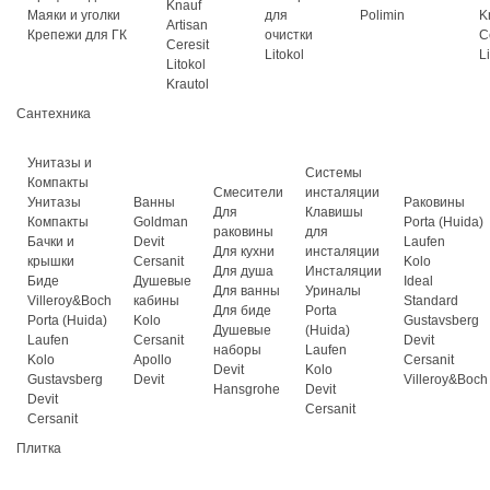
Knauf
Маяки и уголки
для
Polimin
K
Artisan
Крепежи для ГК
очистки
C
Ceresit
Litokol
L
Litokol
Krautol
Сантехника
Унитазы и
Системы
Компакты
Смесители
инсталяции
Унитазы
Ванны
Раковины
Для
Клавишы
Компакты
Goldman
Porta (Huida)
раковины
для
Бачки и
Devit
Laufen
Для кухни
инсталяции
крышки
Cersanit
Kolo
Для душа
Инсталяции
Биде
Душевые
Ideal
Для ванны
Уриналы
Villeroy&Boch
кабины
Standard
Для биде
Porta
Porta (Huida)
Kolo
Gustavsberg
Душевые
(Huida)
Laufen
Cersanit
Devit
наборы
Laufen
Kolo
Apollo
Cersanit
Devit
Kolo
Gustavsberg
Devit
Villeroy&Boch
Hansgrohe
Devit
Devit
Cersanit
Cersanit
Плитка