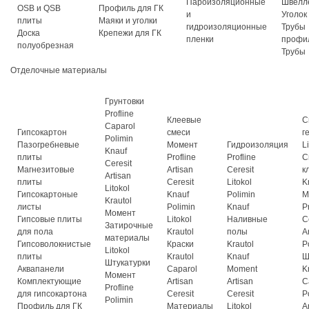
Пароизоляционные
Швелл
OSB и QSB
Профиль для ГК
и
Уголок
плиты
Маяки и уголки
гидроизоляционные
Трубы
Доска
Крепежи для ГК
пленки
профи
полуобрезная
Трубы
Отделочные материалы
Грунтовки
Profline
Клеевые
С
Caparol
Гипсокартон
смеси
г
Polimin
Пазогребневые
Момент
Гидроизоляция
L
Knauf
плиты
Profline
Profline
С
Ceresit
Магнезитовые
Artisan
Ceresit
к
Artisan
плиты
Ceresit
Litokol
K
Litokol
Гипсокартоные
Knauf
Polimin
М
Krautol
листы
Polimin
Knauf
P
Момент
Гипсовые плиты
Litokol
Наливные
C
Затирочные
для пола
Krautol
полы
A
материалы
Гипсоволокнистые
Краски
Krautol
P
Litokol
плиты
Krautol
Knauf
Ш
Штукатурки
Аквапанели
Caparol
Moment
K
Момент
Комплектующие
Artisan
Artisan
C
Profline
для гипсокартона
Ceresit
Ceresit
P
Polimin
Профиль для ГК
Материалы
Litokol
A