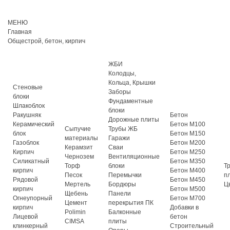
МЕНЮ
Главная
Общестрой, бетон, кирпич
ЖБИ
Колодцы,
Кольца, Крышки
Стеновые
Заборы
блоки
Фундаментные
Шлакоблок
блоки
Ракушняк
Бетон
Дорожные плиты
Керамический
Бетон М100
Сыпучие
Трубы ЖБ
блок
Бетон М150
материалы
Гаражи
Газоблок
Бетон М200
Керамзит
Сваи
Кирпич
Бетон М250
Чернозем
Вентиляционные
Силикатный
Бетон М350
Торф
блоки
Т
кирпич
Бетон М400
Песок
Перемычки
п
Рядовой
Бетон М450
Мертель
Бордюры
Ц
кирпич
Бетон М500
Щебень
Панели
Огнеупорный
Бетон М700
Цемент
перекрытия ПК
кирпич
Добавки в
Polimin
Балконные
Лицевой
бетон
CIMSA
плиты
клинкерный
Строительный