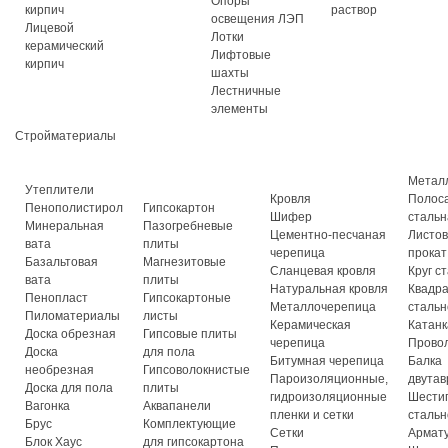
Опоры
кирпич
раствор
освещения ЛЭП
Лицевой
Лотки
керамический
Лифтовые
кирпич
шахты
Лестничные
элементы
Стройматериалы
Метал
Утеплители
Кровля
Полос
Пенополистирол
Гипсокартон
Шифер
стальн
Минеральная
Пазогребневые
Цементно-песчаная
Листо
вата
плиты
черепица
прокат
Базальтовая
Магнезитовые
Сланцевая кровля
Круг с
вата
плиты
Натуральная кровля
Квадр
Пенопласт
Гипсокартоные
Металлочерепица
стальн
Пиломатериалы
листы
Керамическая
Катанк
Доска обрезная
Гипсовые плиты
черепица
Прово
Доска
для пола
Битумная черепица
Балка
необрезная
Гипсоволокнистые
Пароизоляционные,
двутав
Доска для пола
плиты
гидроизоляционные
Шести
Вагонка
Аквапанели
пленки и сетки
стальн
Брус
Комплектующие
Сетки
Армат
Блок Хаус
для гипсокартона