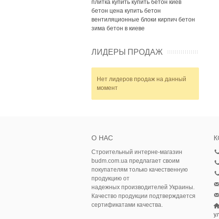
плитка купить
купить бетон киев
бетон цена
купить бетон
вентиляционные блоки
кирпич
бетон
зима
бетон в киеве
ЛИДЕРЫ ПРОДАЖ
Нет лидеров продаж на данный
момент
О НАС
К
Строительный интерне-магазин
budm.com.ua предлагает своим
покупателям только качественную
продукцию от
надежных производителей Украины.
Качество продукции подтверждается
сертификатами качества.
у