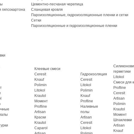
ты
Цементно-песчаная черепица
 гипсокартона
Сланцевая кровля
Пароизоляционные, гидроизоляционные пленки и сетки
Сетки
Пароизоляционные и гидроизоляционные пленки
вки
Силиконов
Клеевые смеси
герметики
Ceresit
Гидроизоляция
Litokol
Knauf
Ceresit
Смеси для 
Polimin
Litokol
т
Profline
Litokol
Polimin
e
Ceresit
Krautol
Knauf
l
Artisan
Момент
Profline
n
Polimin
Profline
Наливные
очные
Krautol
Artisan
полы
иалы
Момент
Краски
Artisan
Шпаклевки
Krautol
Ceresit
турки
Artisan
Caparol
Litokol
Knauf
Artisan
Polimin