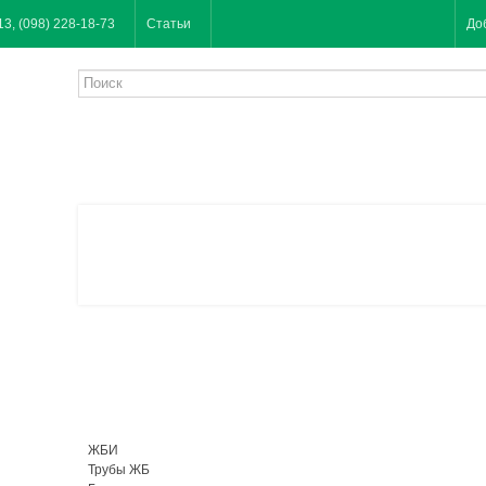
13, (098) 228-18-73
Статьи
До
ЖБИ
Трубы ЖБ