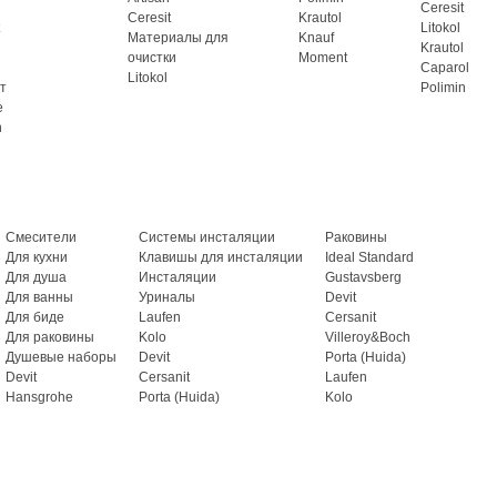
Ceresit
Ceresit
Krautol
Litokol
Материалы для
Knauf
Krautol
очистки
Moment
Caparol
Litokol
т
Polimin
e
n
Смесители
Системы инсталяции
Раковины
Для кухни
Клавишы для инсталяции
Ideal Standard
Для душа
Инсталяции
Gustavsberg
Для ванны
Уриналы
Devit
Для биде
Laufen
Cersanit
Для раковины
Kolo
Villeroy&Boch
Душевые наборы
Devit
Porta (Huida)
Devit
Cersanit
Laufen
Hansgrohe
Porta (Huida)
Kolo