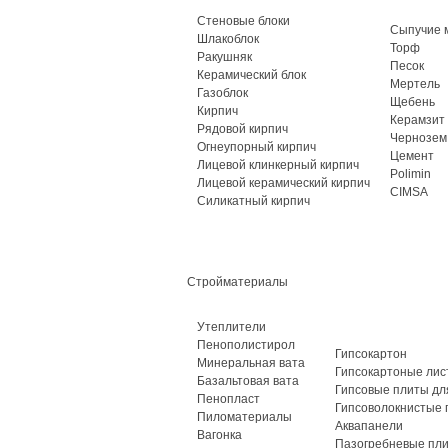
Стеновые блоки
Сыпучие 
Шлакоблок
Торф
Ракушняк
Песок
Керамический блок
Мертель
Газоблок
Щебень
Кирпич
Керамзит
Рядовой кирпич
Чернозем
Огнеупорный кирпич
Цемент
Лицевой клинкерный кирпич
Polimin
Лицевой керамический кирпич
CIMSA
Силикатный кирпич
Стройматериалы
Утеплители
Пенополистирол
Гипсокартон
Минеральная вата
Гипсокартоные лис
Базальтовая вата
Гипсовые плиты дл
Пенопласт
Гипсоволокнистые 
Пиломатериалы
Аквапанели
Вагонка
Пазогребневые пл