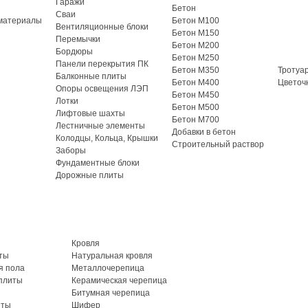
Гаражи
Бетон
Сваи
материалы
Бетон М100
Вентиляционные блоки
Бетон М150
Перемычки
Бетон М200
Бордюры
Бетон М250
Панели перекрытия ПК
Бетон М350
Тротуа
Балконные плиты
Бетон М400
Цветоч
Опоры освещения ЛЭП
Бетон М450
Лотки
Бетон М500
Лифтовые шахты
Бетон М700
Лестничные элементы
Добавки в бетон
Колодцы, Кольца, Крышки
Строительный раствор
Заборы
Фундаментные блоки
Дорожные плиты
Кровля
ты
Натуральная кровля
я пола
Металлочерепица
плиты
Керамическая черепица
Битумная черепица
иты
Шифер