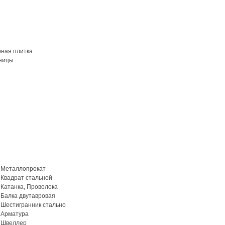
рная плитка
ницы
Металлопрокат
Квадрат стальной
Катанка, Проволока
Балка двутавровая
Шестигранник стально
Арматура
Швеллер