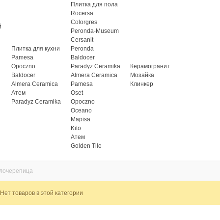
Плитка для пола
Rocersa
Colorgres
й
Peronda-Museum
Cersanit
Плитка для кухни
Peronda
Pamesa
Baldocer
Opoczno
Paradyz Ceramika
Керамогранит
Baldocer
Almera Ceramica
Мозайка
Almera Ceramica
Pamesa
Клинкер
Атем
Oset
Paradyz Ceramika
Opoczno
Oceano
Mapisa
Kito
Атем
Golden Tile
лочерепица
Нет товаров в этой категории