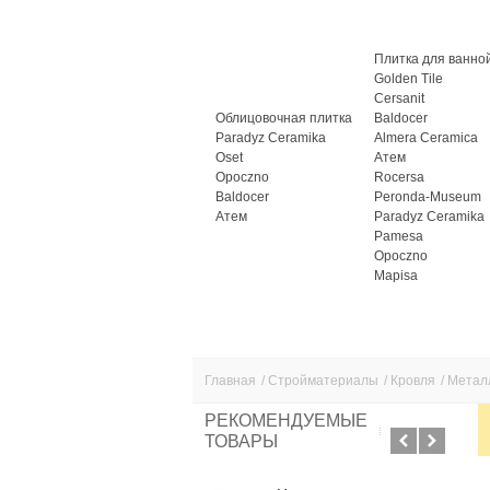
Плитка для ванно
Golden Tile
Cersanit
Облицовочная плитка
Baldocer
Paradyz Ceramika
Almera Ceramica
Oset
Атем
Opoczno
Rocersa
Baldocer
Peronda-Museum
Атем
Paradyz Ceramika
Pamesa
Opoczno
Mapisa
Главная
/
Стройматериалы
/
Кровля
/
Метал
РЕКОМЕНДУЕМЫЕ
ТОВАРЫ