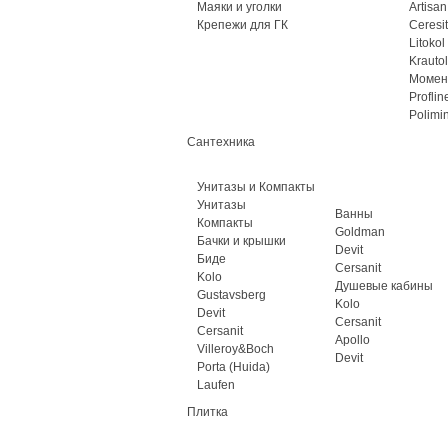
Маяки и уголки
Artisan
Крепежи для ГК
Ceresit
Litokol
Krautol
Момен
Proflin
Polimi
Сантехника
Унитазы и Компакты
Унитазы
Ванны
Компакты
Goldman
Бачки и крышки
Devit
Биде
Cersanit
Kolo
Душевые кабины
Gustavsberg
Kolo
Devit
Cersanit
Cersanit
Apollo
Villeroy&Boch
Devit
Porta (Huida)
Laufen
Плитка