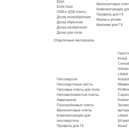
Брус
Магнезитовые пли
Блок Хаус
Комплектующие для
OSB и QSB плиты
Профиль для ГК
Доска полуобрезная
Маяки и уголки
Доска обрезная
Крепежи для ГК
Доска необрезная
Доска для пола
Отделочные материалы
Грунто
Knauf
Ceresit
Artisan
Litokol
Гипсокартон
Krautol
Гипсокартоные листы
Момен
Гипсовые плиты для пола
Proflin
Гипсоволокнистые плиты
Caparo
Аквапанели
Polimi
Пазогребневые плиты
Затир
Магнезитовые плиты
матер
Комплектующие для
Litokol
гипсокартона
Штука
Профиль для ГК
Knauf