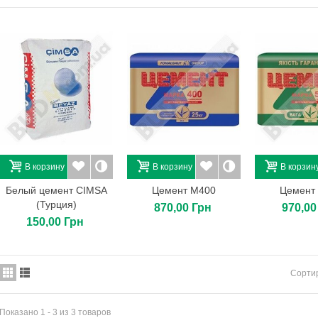
Поликарбонат сотовый
6х2,1х0,008. Soton. Цвет:...
2 842,95 Грн
Поликарбонат сотовый
12х2,1х0,004. Soton.
Цвет:...
3 048,70 Грн
Тротуарная плитка Ромб
К-6. Цвет: янтарь.
164,40 Грн
В корзину
В корзину
В корзин
Samtex 7 E.L.F. B1 2,5л
Белый цемент CIMSA
Цемент М400
Цемент
802,00 Грн
(Турция)
870,00 Грн
970,00
150,00 Грн
Сорти
Показано 1 - 3 из 3 товаров