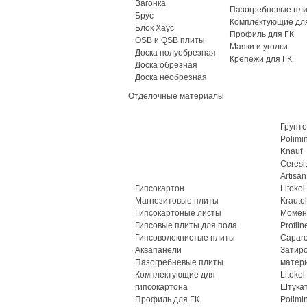
Вагонка
Пазогребневые пл
Брус
Комплектующие для
Блок Хаус
Профиль для ГК
OSB и QSB плиты
Маяки и уголки
Доска полуобрезная
Крепежи для ГК
Доска обрезная
Доска необрезная
Отделочные материалы
Грунто
Polimi
Knauf
Ceresit
Artisan
Гипсокартон
Litokol
Магнезитовые плиты
Krautol
Гипсокартоные листы
Момен
Гипсовые плиты для пола
Proflin
Гипсоволокнистые плиты
Caparo
Аквапанели
Затир
Пазогребневые плиты
матер
Комплектующие для
Litokol
гипсокартона
Штука
Профиль для ГК
Polimi