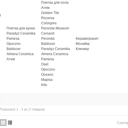
Плитка для пола
Атем
Golden Tile
й
Rocersa
Colorgres
Плитка для кухни
Peronda-Museum
Paradyz Ceramika
Cersanit
Pamesa
Peronda
Керамогранит
Opoczno
Baldocer
Мозайка
Baldocer
Paradyz Ceramika
Клинкер
Almera Ceramica
Almera Ceramica
Атем
Pamesa
Oset
Opoczno
Oceano
Mapisa
Kito
т
Показано 1 - 3 из 3 товаров
Сорти