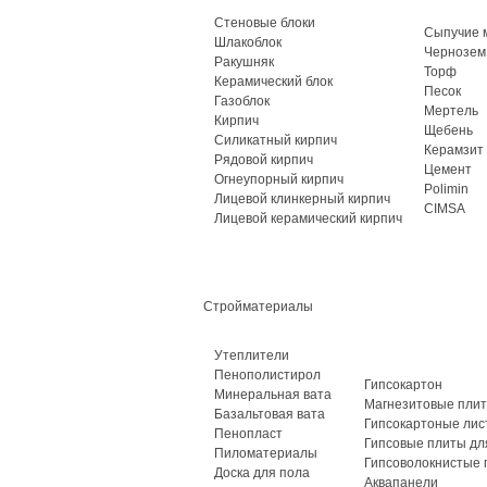
Стеновые блоки
Сыпучие 
Шлакоблок
Чернозем
Ракушняк
Торф
Керамический блок
Песок
Газоблок
Мертель
Кирпич
Щебень
Силикатный кирпич
Керамзит
Рядовой кирпич
Цемент
Огнеупорный кирпич
Polimin
Лицевой клинкерный кирпич
CIMSA
Лицевой керамический кирпич
Стройматериалы
Утеплители
Пенополистирол
Гипсокартон
Минеральная вата
Магнезитовые пли
Базальтовая вата
Гипсокартоные лис
Пенопласт
Гипсовые плиты дл
Пиломатериалы
Гипсоволокнистые 
Доска для пола
Аквапанели