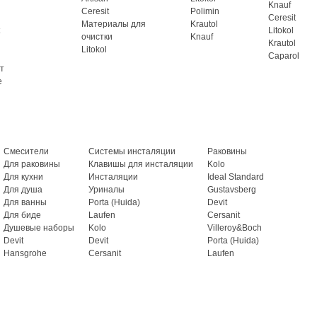
Knauf
Ceresit
Polimin
Ceresit
Материалы для
Krautol
Litokol
очистки
Knauf
Krautol
Litokol
Caparol
т
e
Смесители
Системы инсталяции
Раковины
Для раковины
Клавишы для инсталяции
Kolo
Для кухни
Инсталяции
Ideal Standard
Для душа
Уриналы
Gustavsberg
Для ванны
Porta (Huida)
Devit
Для биде
Laufen
Cersanit
Душевые наборы
Kolo
Villeroy&Boch
Devit
Devit
Porta (Huida)
Hansgrohe
Cersanit
Laufen