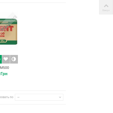
Вверх
у
 М500
 Грн
ровать по
--