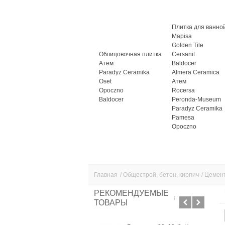
Плитка для ванно
Mapisa
Golden Tile
Облицовочная плитка
Cersanit
Атем
Baldocer
Paradyz Ceramika
Almera Ceramica
Oset
Атем
Opoczno
Rocersa
Baldocer
Peronda-Museum
Paradyz Ceramika
Pamesa
Opoczno
Главная
/
Общестрой, бетон, кирпич
/
Цемен
РЕКОМЕНДУЕМЫЕ
ТОВАРЫ