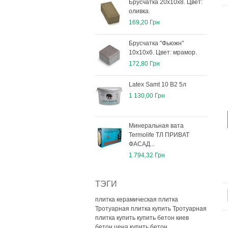
Брусчатка 20х10х8. Цвет:
оливка.
169,20 Грн
Брусчатка "Фьюжн"
10х10х6. Цвет: мрамор.
172,80 Грн
Latex Samt 10 B2 5л
1 130,00 Грн
Минеральная вата
Termolife ТЛ ПРИВАТ
ФАСАД...
1 794,32 Грн
ТЭГИ
плитка керамическая плитка
Тротуарная плитка купить
Тротуарная
плитка купить
купить бетон киев
бетон цена
купить бетон