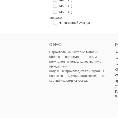
М500
(1)
М600
(1)
Упаковка
Фасованный 25кг
(3)
О НАС
К
Строительный интерне-магазин
budm.com.ua предлагает своим
покупателям только качественную
продукцию от
надежных производителей Украины.
Качество продукции подтверждается
сертификатами качества.
у
Р
9