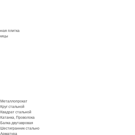
рная плитка
ницы
Металлопрокат
Круг стальной
Квадрат стальной
Катанка, Проволока
Балка двутавровая
Шестигранник стально
Арматура