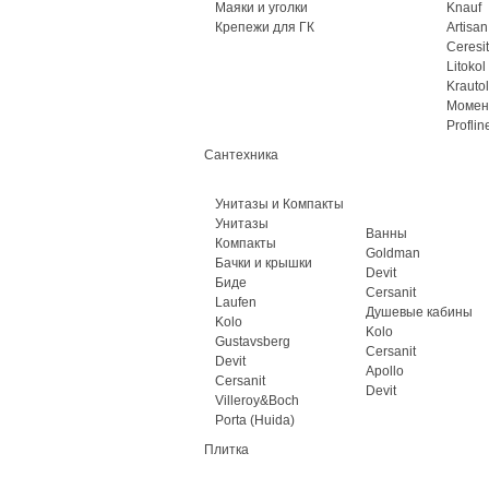
Маяки и уголки
Knauf
Крепежи для ГК
Artisan
Ceresit
Litokol
Krautol
Момен
Proflin
Сантехника
Унитазы и Компакты
Унитазы
Ванны
Компакты
Goldman
Бачки и крышки
Devit
Биде
Cersanit
Laufen
Душевые кабины
Kolo
Kolo
Gustavsberg
Cersanit
Devit
Apollo
Cersanit
Devit
Villeroy&Boch
Porta (Huida)
Плитка