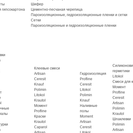
иты
Шифер
 гипсокартона
Цементно-песчаная черепица
Пароизоляционные, гидроизоляционные пленки и сетки
Сетки
Пароизоляционные и гидроизоляционные пленки
вки
n
Силиконов
Клеевые смеси
герметики
Artisan
Гидроизоляция
Litokol
Ceresit
Profline
Смеси для 
Knauf
Ceresit
Момент
Polimin
Litokol
т
Profline
Litokol
Polimin
e
Ceresit
Krautol
Knauf
l
Artisan
Момент
Наливные
очные
Polimin
Profline
полы
иалы
Krautol
Краски
Moment
Шпаклевки
Krautol
Artisan
турки
Polimin
Caparol
Ceresit
n
Artisan
Artisan
Litokol