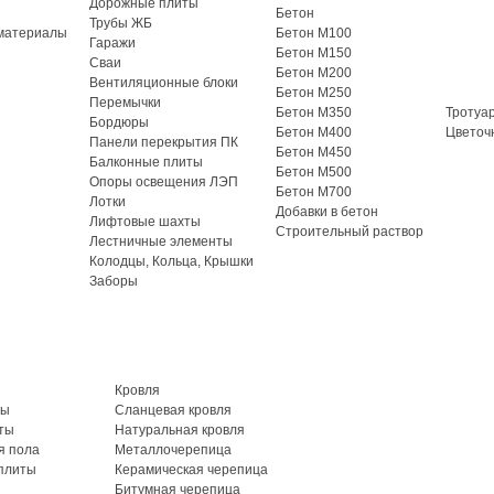
Дорожные плиты
Бетон
Трубы ЖБ
материалы
Бетон М100
Гаражи
Бетон М150
Сваи
Бетон М200
Вентиляционные блоки
Бетон М250
Перемычки
Бетон М350
Тротуа
Бордюры
Бетон М400
Цветоч
Панели перекрытия ПК
Бетон М450
Балконные плиты
Бетон М500
Опоры освещения ЛЭП
Бетон М700
Лотки
Добавки в бетон
Лифтовые шахты
Строительный раствор
Лестничные элементы
Колодцы, Кольца, Крышки
Заборы
Кровля
ты
Сланцевая кровля
ты
Натуральная кровля
я пола
Металлочерепица
плиты
Керамическая черепица
Битумная черепица