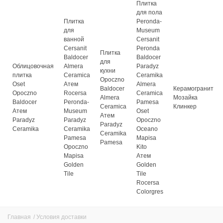
Плитка
для пола
Плитка
Peronda-
для
Museum
ванной
Cersanit
Cersanit
Peronda
Плитка
Baldocer
Baldocer
для
Облицовочная
Almera
Paradyz
кухни
плитка
Ceramica
Ceramika
Opoczno
Oset
Атем
Almera
Baldocer
Керамогранит
Opoczno
Rocersa
Ceramica
Almera
Мозайка
Baldocer
Peronda-
Pamesa
Ceramica
Клинкер
Атем
Museum
Oset
Атем
Paradyz
Paradyz
Opoczno
Paradyz
Ceramika
Ceramika
Oceano
Ceramika
Pamesa
Mapisa
Pamesa
Opoczno
Kito
Mapisa
Атем
Golden
Golden
Tile
Tile
Rocersa
Colorgres
Главная
/
Условия доставки