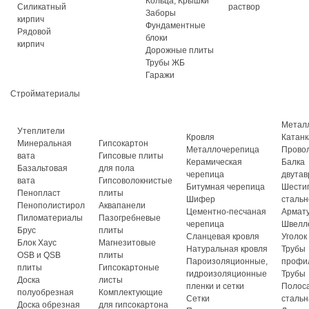
Кольца, Крышки
Силикатный
раствор
Заборы
кирпич
Фундаментные
Рядовой
блоки
кирпич
Дорожные плиты
Трубы ЖБ
Гаражи
Стройматериалы
Метал
Утеплители
Кровля
Катанк
Минеральная
Гипсокартон
Металлочерепица
Прово
вата
Гипсовые плиты
Керамическая
Балка
Базальтовая
для пола
черепица
двутав
вата
Гипсоволокнистые
Битумная черепица
Шести
Пенопласт
плиты
Шифер
стальн
Пенополистирол
Аквапанели
Цементно-песчаная
Армат
Пиломатериалы
Пазогребневые
черепица
Швелл
Брус
плиты
Сланцевая кровля
Уголок
Блок Хаус
Магнезитовые
Натуральная кровля
Трубы
OSB и QSB
плиты
Пароизоляционные,
профи
плиты
Гипсокартоные
гидроизоляционные
Трубы
Доска
листы
пленки и сетки
Полос
полуобрезная
Комплектующие
Сетки
стальн
Доска обрезная
для гипсокартона