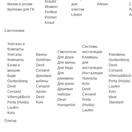
Krautol
Маяки и уголки
для
Artisan
C
Момент
Крепежи для ГК
очистки
P
Profline
Litokol
A
Polimin
Knauf
Сантехника
Унитазы и
Системы
Компакты
Смесители
инсталяции
Унитазы
Ванны
Раковины
Для душа
Клавишы
Компакты
Goldman
Gustavsberg
Для ванны
для
Бачки и
Devit
Devit
Для биде
инсталяции
крышки
Cersanit
Cersanit
Для
Инсталяции
Биде
Душевые
Villeroy&Boch
раковины
Уриналы
Gustavsberg
кабины
Porta (Huida)
Для кухни
Kolo
Devit
Cersanit
Laufen
Душевые
Devit
Cersanit
Apollo
Kolo
наборы
Cersanit
Villeroy&Boch
Devit
Ideal
Devit
Porta
Porta (Huida)
Kolo
Standard
Hansgrohe
(Huida)
Laufen
Laufen
Kolo
Плитка