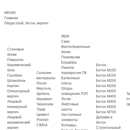
МЕНЮ
Главная
Общестрой, бетон, кирпич
ЖБИ
Сваи
Вентиляционные
Стеновые
блоки
блоки
Перемычки
Ракушняк
Бордюры
Керамический
Бетон
Панели
блок
Бетон М100
Сыпучие
перекрытия ПК
Газоблок
Бетон М150
материалы
Балконные
Шлакоблок
Бетон М200
Песок
плиты
Кирпич
Бетон М250
Мертель
Опоры
Огнеупорный
Бетон М350
Щебень
освещения ЛЭП
Т
кирпич
Бетон М400
Керамзит
Лотки
п
Лицевой
Бетон М450
Чернозем
Лифтовые
Ц
клинкерный
Бетон М500
Торф
шахты
кирпич
Бетон М700
Цемент
Лестничные
Лицевой
Добавки в
Polimin
элементы
керамический
бетон
CIMSA
Колодцы,
кирпич
Строительный