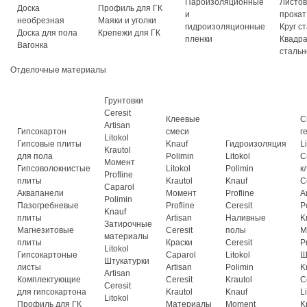
Пароизоляционные
Листо
Доска
Профиль для ГК
и
прокат
необрезная
Маяки и уголки
гидроизоляционные
Круг с
Доска для пола
Крепежи для ГК
пленки
Квадр
Вагонка
стальн
Отделочные материалы
Грунтовки
Ceresit
Клеевые
С
Artisan
Гипсокартон
смеси
г
Litokol
Гипсовые плиты
Knauf
Гидроизоляция
L
Krautol
для пола
Polimin
Litokol
С
Момент
Гипсоволокнистые
Litokol
Polimin
к
Profline
плиты
Krautol
Knauf
C
Caparol
Аквапанели
Момент
Profline
A
Polimin
Пазогребневые
Profline
Ceresit
P
Knauf
плиты
Artisan
Наливные
K
Затирочные
Магнезитовые
Ceresit
полы
М
материалы
плиты
Краски
Ceresit
P
Litokol
Гипсокартоные
Caparol
Litokol
Ш
Штукатурки
листы
Artisan
Polimin
K
Artisan
Комплектующие
Ceresit
Krautol
C
Ceresit
для гипсокартона
Krautol
Knauf
L
Litokol
Профиль для ГК
Материалы
Moment
K