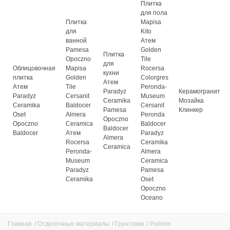
Плитка
для пола
Плитка
Mapisa
для
Kito
ванной
Атем
Pamesa
Golden
Плитка
Opoczno
Tile
для
Облицовочная
Mapisa
Rocersa
кухни
плитка
Golden
Colorgres
Атем
Атем
Tile
Peronda-
Paradyz
Керамогранит
Paradyz
Cersanit
Museum
Ceramika
Мозайка
Ceramika
Baldocer
Cersanit
Pamesa
Клинкер
Oset
Almera
Peronda
Opoczno
Opoczno
Ceramica
Baldocer
Baldocer
Baldocer
Атем
Paradyz
Almera
Rocersa
Ceramika
Ceramica
Peronda-
Almera
Museum
Ceramica
Paradyz
Pamesa
Ceramika
Oset
Opoczno
Oceano
Главная
/
Отделочные материалы
/
Грунтовки
/
Polimin