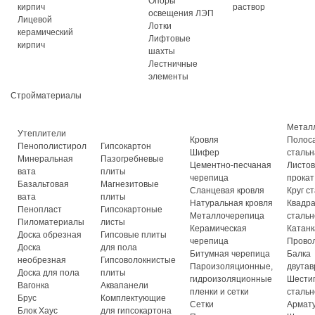
Опоры
кирпич
раствор
освещения ЛЭП
Лицевой
Лотки
керамический
Лифтовые
кирпич
шахты
Лестничные
элементы
Стройматериалы
Метал
Утеплители
Кровля
Полос
Пенополистирол
Гипсокартон
Шифер
стальн
Минеральная
Пазогребневые
Цементно-песчаная
Листо
вата
плиты
черепица
прокат
Базальтовая
Магнезитовые
Сланцевая кровля
Круг с
вата
плиты
Натуральная кровля
Квадр
Пенопласт
Гипсокартоные
Металлочерепица
стальн
Пиломатериалы
листы
Керамическая
Катанк
Доска обрезная
Гипсовые плиты
черепица
Прово
Доска
для пола
Битумная черепица
Балка
необрезная
Гипсоволокнистые
Пароизоляционные,
двутав
Доска для пола
плиты
гидроизоляционные
Шести
Вагонка
Аквапанели
пленки и сетки
стальн
Брус
Комплектующие
Сетки
Армат
Блок Хаус
для гипсокартона