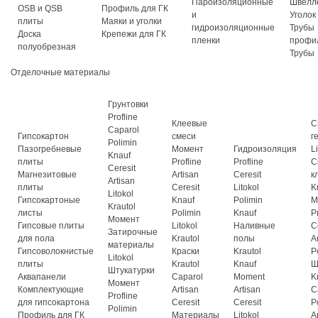
Пароизоляционные
Швелл
OSB и QSB
Профиль для ГК
и
Уголок
плиты
Маяки и уголки
гидроизоляционные
Трубы
Доска
Крепежи для ГК
пленки
профи
полуобрезная
Трубы
Отделочные материалы
Грунтовки
Profline
Клеевые
С
Caparol
Гипсокартон
смеси
г
Polimin
Пазогребневые
Момент
Гидроизоляция
L
Knauf
плиты
Profline
Profline
С
Ceresit
Магнезитовые
Artisan
Ceresit
к
Artisan
плиты
Ceresit
Litokol
K
Litokol
Гипсокартоные
Knauf
Polimin
М
Krautol
листы
Polimin
Knauf
P
Момент
Гипсовые плиты
Litokol
Наливные
C
Затирочные
для пола
Krautol
полы
A
материалы
Гипсоволокнистые
Краски
Krautol
P
Litokol
плиты
Krautol
Knauf
Ш
Штукатурки
Аквапанели
Caparol
Moment
K
Момент
Комплектующие
Artisan
Artisan
C
Profline
для гипсокартона
Ceresit
Ceresit
P
Polimin
Профиль для ГК
Материалы
Litokol
A