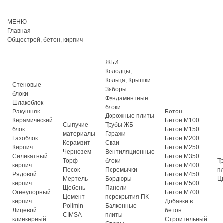
МЕНЮ
Главная
Общестрой, бетон, кирпич
ЖБИ
Колодцы,
Кольца, Крышки
Стеновые
Заборы
блоки
Фундаментные
Шлакоблок
блоки
Ракушняк
Бетон
Дорожные плиты
Керамический
Бетон М100
Сыпучие
Трубы ЖБ
блок
Бетон М150
материалы
Гаражи
Газоблок
Бетон М200
Керамзит
Сваи
Кирпич
Бетон М250
Чернозем
Вентиляционные
Силикатный
Бетон М350
Торф
блоки
Т
кирпич
Бетон М400
Песок
Перемычки
п
Рядовой
Бетон М450
Мертель
Бордюры
Ц
кирпич
Бетон М500
Щебень
Панели
Огнеупорный
Бетон М700
Цемент
перекрытия ПК
кирпич
Добавки в
Polimin
Балконные
Лицевой
бетон
CIMSA
плиты
клинкерный
Строительный