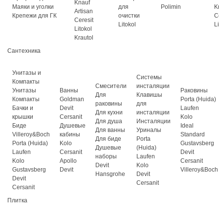
Knauf
Маяки и уголки
для
Polimin
K
Artisan
Крепежи для ГК
очистки
C
Ceresit
Litokol
L
Litokol
Krautol
Сантехника
Унитазы и
Системы
Компакты
Смесители
инсталяции
Унитазы
Ванны
Раковины
Для
Клавишы
Компакты
Goldman
Porta (Huida)
раковины
для
Бачки и
Devit
Laufen
Для кухни
инсталяции
крышки
Cersanit
Kolo
Для душа
Инсталяции
Биде
Душевые
Ideal
Для ванны
Уриналы
Villeroy&Boch
кабины
Standard
Для биде
Porta
Porta (Huida)
Kolo
Gustavsberg
Душевые
(Huida)
Laufen
Cersanit
Devit
наборы
Laufen
Kolo
Apollo
Cersanit
Devit
Kolo
Gustavsberg
Devit
Villeroy&Boch
Hansgrohe
Devit
Devit
Cersanit
Cersanit
Плитка