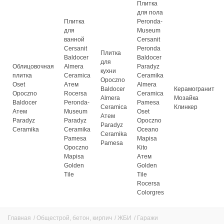
Плитка
для пола
Плитка
Peronda-
для
Museum
ванной
Cersanit
Cersanit
Peronda
Плитка
Baldocer
Baldocer
для
Облицовочная
Almera
Paradyz
кухни
плитка
Ceramica
Ceramika
Opoczno
Oset
Атем
Almera
Baldocer
Керамогранит
Opoczno
Rocersa
Ceramica
Almera
Мозайка
Baldocer
Peronda-
Pamesa
Ceramica
Клинкер
Атем
Museum
Oset
Атем
Paradyz
Paradyz
Opoczno
Paradyz
Ceramika
Ceramika
Oceano
Ceramika
Pamesa
Mapisa
Pamesa
Opoczno
Kito
Mapisa
Атем
Golden
Golden
Tile
Tile
Rocersa
Colorgres
Главная
/
Общестрой, бетон, кирпич
/
ЖБИ
/
Гаражи