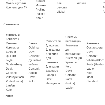
Krautol
Маяки и уголки
для
Artisan
C
Момент
Крепежи для ГК
очистки
P
Profline
Litokol
A
Polimin
Knauf
Сантехника
Унитазы и
Системы
Компакты
Смесители
инсталяции
Унитазы
Ванны
Раковины
Для душа
Клавишы
Компакты
Goldman
Gustavsberg
Для ванны
для
Бачки и
Devit
Devit
Для биде
инсталяции
крышки
Cersanit
Cersanit
Для
Инсталяции
Биде
Душевые
Villeroy&Boch
раковины
Уриналы
Gustavsberg
кабины
Porta (Huida)
Для кухни
Kolo
Devit
Cersanit
Laufen
Душевые
Devit
Cersanit
Apollo
Kolo
наборы
Cersanit
Villeroy&Boch
Devit
Ideal
Devit
Porta
Porta (Huida)
Kolo
Standard
Hansgrohe
(Huida)
Laufen
Laufen
Kolo
Плитка