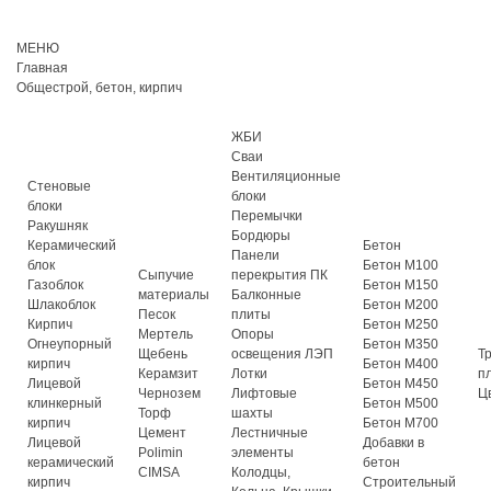
МЕНЮ
Главная
Общестрой, бетон, кирпич
ЖБИ
Сваи
Вентиляционные
Стеновые
блоки
блоки
Перемычки
Ракушняк
Бордюры
Керамический
Бетон
Панели
блок
Бетон М100
Сыпучие
перекрытия ПК
Газоблок
Бетон М150
материалы
Балконные
Шлакоблок
Бетон М200
Песок
плиты
Кирпич
Бетон М250
Мертель
Опоры
Огнеупорный
Бетон М350
Щебень
освещения ЛЭП
Т
кирпич
Бетон М400
Керамзит
Лотки
п
Лицевой
Бетон М450
Чернозем
Лифтовые
Ц
клинкерный
Бетон М500
Торф
шахты
кирпич
Бетон М700
Цемент
Лестничные
Лицевой
Добавки в
Polimin
элементы
керамический
бетон
CIMSA
Колодцы,
кирпич
Строительный