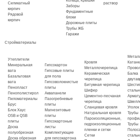
Кольца, Крышки
Силикатный
раствор
Заборы
кирпич
Фундаментные
Рядовой
блоки
кирпич
Дорожные плиты
Трубы ЖБ
Гаражи
Стройматериалы
Метал
Утеплители
Кровля
Катанк
Минеральная
Гипсокартон
Металлочерепица
Прово
вата
Гипсовые плиты
Керамическая
Балка
Базальтовая
для пола
черепица
двутав
вата
Гипсоволокнистые
Битумная черепица
Шести
Пенопласт
плиты
Шифер
стальн
Пенополистирол
Аквапанели
Цементно-песчаная
Армат
Пиломатериалы
Пазогребневые
черепица
Швелл
Брус
плиты
Сланцевая кровля
Уголок
Блок Хаус
Магнезитовые
Натуральная кровля
Трубы
OSB и QSB
плиты
Пароизоляционные,
профи
плиты
Гипсокартоные
гидроизоляционные
Трубы
Доска
листы
пленки и сетки
Полос
полуобрезная
Комплектующие
Сетки
стальн
Доска обрезная
для гипсокартона