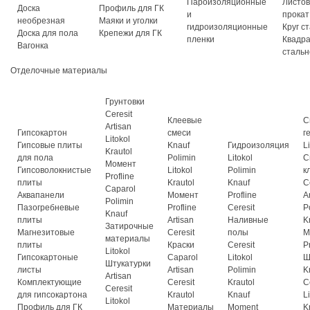
Пароизоляционные
Листо
Доска
Профиль для ГК
и
прокат
необрезная
Маяки и уголки
гидроизоляционные
Круг с
Доска для пола
Крепежи для ГК
пленки
Квадр
Вагонка
стальн
Отделочные материалы
Грунтовки
Ceresit
Клеевые
С
Artisan
Гипсокартон
смеси
г
Litokol
Гипсовые плиты
Knauf
Гидроизоляция
L
Krautol
для пола
Polimin
Litokol
С
Момент
Гипсоволокнистые
Litokol
Polimin
к
Profline
плиты
Krautol
Knauf
C
Caparol
Аквапанели
Момент
Profline
A
Polimin
Пазогребневые
Profline
Ceresit
P
Knauf
плиты
Artisan
Наливные
K
Затирочные
Магнезитовые
Ceresit
полы
М
материалы
плиты
Краски
Ceresit
P
Litokol
Гипсокартоные
Caparol
Litokol
Ш
Штукатурки
листы
Artisan
Polimin
K
Artisan
Комплектующие
Ceresit
Krautol
C
Ceresit
для гипсокартона
Krautol
Knauf
L
Litokol
Профиль для ГК
Материалы
Moment
K