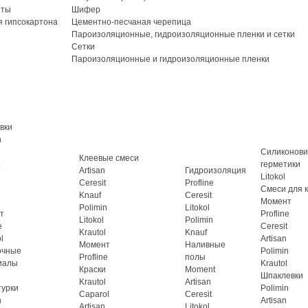
иты
Шифер
 гипсокартона
Цементно-песчаная черепица
Пароизоляционные, гидроизоляционные пленки и сетки
Сетки
Пароизоляционные и гидроизоляционные пленки
вки
n
Силиконов
Клеевые смеси
герметики
Artisan
Гидроизоляция
Litokol
Ceresit
Profline
Смеси для 
Knauf
Ceresit
Момент
Polimin
Litokol
т
Profline
Litokol
Polimin
e
Ceresit
Krautol
Knauf
l
Artisan
Момент
Наливные
очные
Polimin
Profline
полы
иалы
Krautol
Краски
Moment
Шпаклевки
Krautol
Artisan
турки
Polimin
Caparol
Ceresit
n
Artisan
Artisan
Litokol