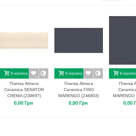
Поликарбонат сотовый
6х2,1х0,008. Soton. Цвет:...
2 842,94 Грн
Брусчатка 20х10х6. Цвет:
вишня.
133,20 Грн
Поликарбонат сотовый
6х2,1х0,01. Soton. Цвет:...
3 248,66 Грн
В корзину
В корзину
В корзин
Брусчатка 40х40х6. Цвет:
сахара.
Плитка Almera
Плитка Almera
Плитка 
164,40 Грн
Ceramica SENATOR
Ceramica FINO
Ceramic
CREMA (238697)
MARENGO (246803)
MARENGO (
0,00 Грн
0,00 Грн
0,00 