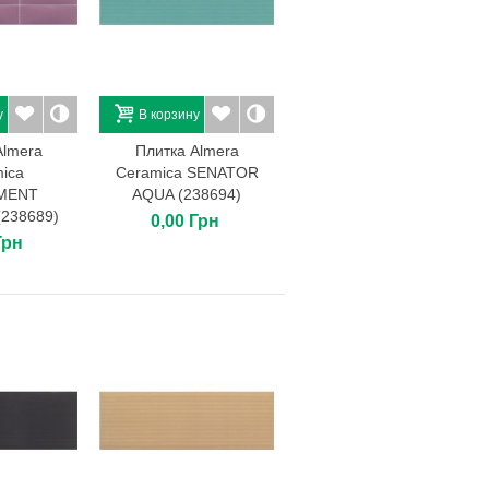
у
В корзину
Almera
Плитка Almera
ica
Ceramica SENATOR
MENT
AQUA (238694)
238689)
0,00 Грн
Грн