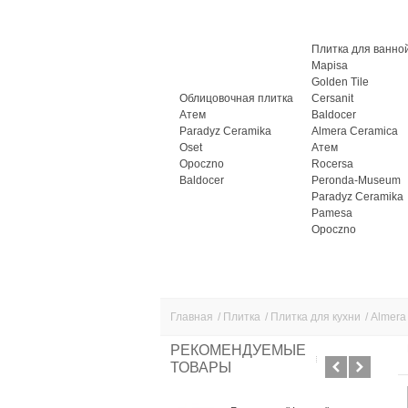
Плитка для ванно
Mapisa
Golden Tile
Облицовочная плитка
Cersanit
Атем
Baldocer
Paradyz Ceramika
Almera Ceramica
Oset
Атем
Opoczno
Rocersa
Baldocer
Peronda-Museum
Paradyz Ceramika
Pamesa
Opoczno
Главная
/
Плитка
/
Плитка для кухни
/
Almera
РЕКОМЕНДУЕМЫЕ
ТОВАРЫ