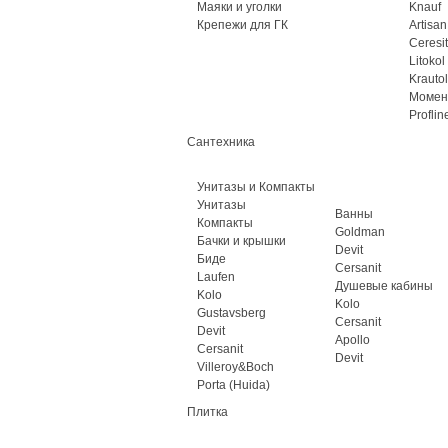
Маяки и уголки
Knauf
Крепежи для ГК
Artisan
Ceresit
Litokol
Krautol
Момен
Proflin
Сантехника
Унитазы и Компакты
Унитазы
Ванны
Компакты
Goldman
Бачки и крышки
Devit
Биде
Cersanit
Laufen
Душевые кабины
Kolo
Kolo
Gustavsberg
Cersanit
Devit
Apollo
Cersanit
Devit
Villeroy&Boch
Porta (Huida)
Плитка