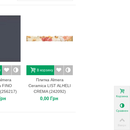
у
В корзину
Almera
Плитка Almera
a FINO
Ceramica LIST ALHELI
256217)
CREMA (242092)
Корзина
Грн
0,00 Грн
Сравнени
Вверх