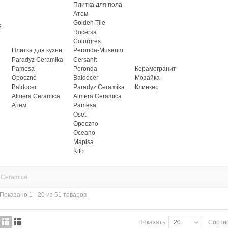
Плитка для пола
Атем
Golden Tile
й
Rocersa
Colorgres
Плитка для кухни
Peronda-Museum
Paradyz Ceramika
Cersanit
Pamesa
Peronda
Керамогранит
Opoczno
Baldocer
Мозайка
Baldocer
Paradyz Ceramika
Клинкер
Almera Ceramica
Almera Ceramica
Атем
Pamesa
Oset
Opoczno
Oceano
Mapisa
Kito
 Ceramica
Показано 1 - 20 из 51 товаров
Показать
20
Сорти