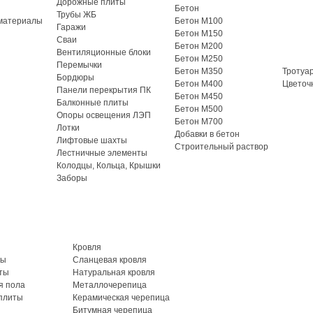
Дорожные плиты
Бетон
Трубы ЖБ
материалы
Бетон М100
Гаражи
Бетон М150
Сваи
Бетон М200
Вентиляционные блоки
Бетон М250
Перемычки
Бетон М350
Тротуа
Бордюры
Бетон М400
Цветоч
Панели перекрытия ПК
Бетон М450
Балконные плиты
Бетон М500
Опоры освещения ЛЭП
Бетон М700
Лотки
Добавки в бетон
Лифтовые шахты
Строительный раствор
Лестничные элементы
Колодцы, Кольца, Крышки
Заборы
Кровля
ты
Сланцевая кровля
ты
Натуральная кровля
я пола
Металлочерепица
плиты
Керамическая черепица
Битумная черепица