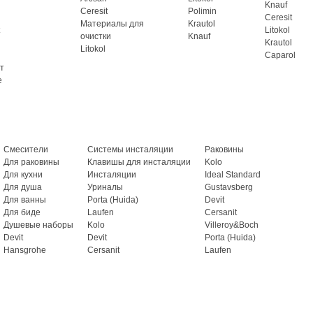
Knauf
Ceresit
Polimin
Ceresit
Материалы для
Krautol
Litokol
очистки
Knauf
Krautol
Litokol
Caparol
т
e
Смесители
Системы инсталяции
Раковины
Для раковины
Клавишы для инсталяции
Kolo
Для кухни
Инсталяции
Ideal Standard
Для душа
Уриналы
Gustavsberg
Для ванны
Porta (Huida)
Devit
Для биде
Laufen
Cersanit
Душевые наборы
Kolo
Villeroy&Boch
Devit
Devit
Porta (Huida)
Hansgrohe
Cersanit
Laufen