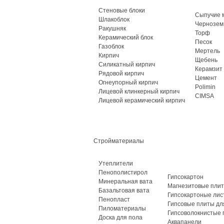
Стеновые блоки
Сыпучие 
Шлакоблок
Чернозем
Ракушняк
Торф
Керамический блок
Песок
Газоблок
Мертель
Кирпич
Щебень
Силикатный кирпич
Керамзит
Рядовой кирпич
Цемент
Огнеупорный кирпич
Polimin
Лицевой клинкерный кирпич
CIMSA
Лицевой керамический кирпич
Стройматериалы
Утеплители
Пенополистирол
Гипсокартон
Минеральная вата
Магнезитовые пли
Базальтовая вата
Гипсокартоные лис
Пенопласт
Гипсовые плиты дл
Пиломатериалы
Гипсоволокнистые 
Доска для пола
Аквапанели