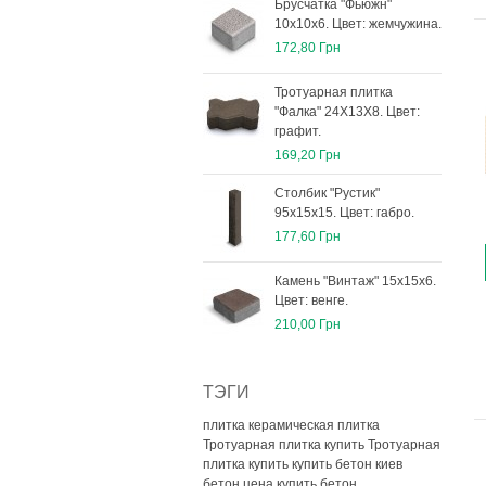
Брусчатка "Фьюжн"
10х10х6. Цвет: жемчужина.
172,80 Грн
Тротуарная плитка
"Фалка" 24Х13Х8. Цвет:
графит.
169,20 Грн
Столбик "Рустик"
95х15х15. Цвет: габро.
177,60 Грн
Камень "Винтаж" 15х15х6.
Цвет: венге.
210,00 Грн
ТЭГИ
плитка керамическая плитка
Тротуарная плитка купить
Тротуарная
плитка купить
купить бетон киев
бетон цена
купить бетон