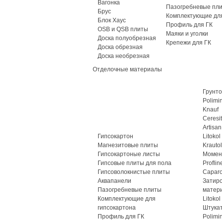
Вагонка
Пазогребневые пл
Брус
Комплектующие для
Блок Хаус
Профиль для ГК
OSB и QSB плиты
Маяки и уголки
Доска полуобрезная
Крепежи для ГК
Доска обрезная
Доска необрезная
Отделочные материалы
Грунто
Polimi
Knauf
Ceresit
Artisan
Гипсокартон
Litokol
Магнезитовые плиты
Krautol
Гипсокартоные листы
Момен
Гипсовые плиты для пола
Proflin
Гипсоволокнистые плиты
Caparo
Аквапанели
Затир
Пазогребневые плиты
матер
Комплектующие для
Litokol
гипсокартона
Штука
Профиль для ГК
Polimi