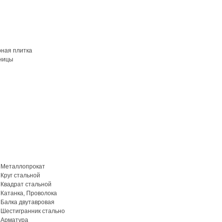
рная плитка
ницы
Металлопрокат
Круг стальной
Квадрат стальной
Катанка, Проволока
Балка двутавровая
Шестигранник стально
Арматура