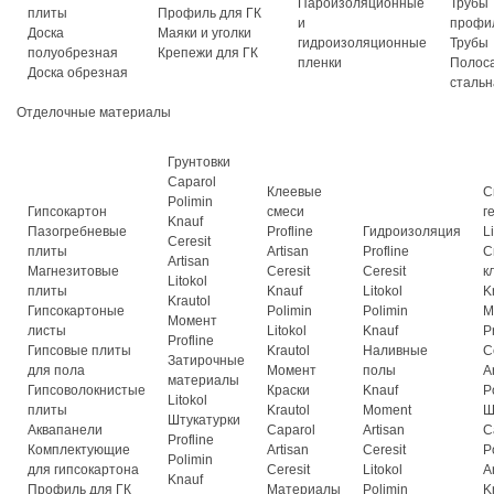
Пароизоляционные
Трубы
плиты
Профиль для ГК
и
профи
Доска
Маяки и уголки
гидроизоляционные
Трубы
полуобрезная
Крепежи для ГК
пленки
Полос
Доска обрезная
стальн
Отделочные материалы
Грунтовки
Caparol
Клеевые
С
Polimin
Гипсокартон
смеси
г
Knauf
Пазогребневые
Profline
Гидроизоляция
L
Ceresit
плиты
Artisan
Profline
С
Artisan
Магнезитовые
Ceresit
Ceresit
к
Litokol
плиты
Knauf
Litokol
K
Krautol
Гипсокартоные
Polimin
Polimin
М
Момент
листы
Litokol
Knauf
P
Profline
Гипсовые плиты
Krautol
Наливные
C
Затирочные
для пола
Момент
полы
A
материалы
Гипсоволокнистые
Краски
Knauf
P
Litokol
плиты
Krautol
Moment
Ш
Штукатурки
Аквапанели
Caparol
Artisan
C
Profline
Комплектующие
Artisan
Ceresit
P
Polimin
для гипсокартона
Ceresit
Litokol
A
Knauf
Профиль для ГК
Материалы
Polimin
K