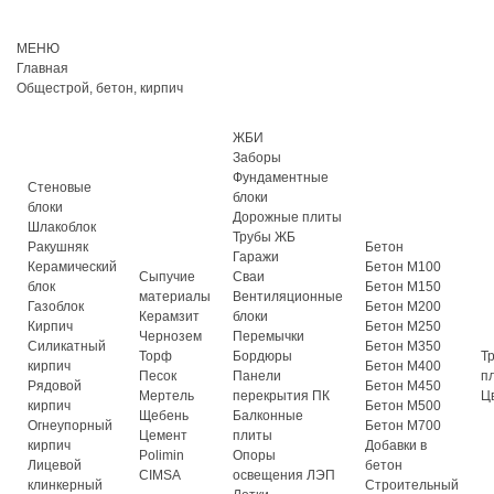
МЕНЮ
Главная
Общестрой, бетон, кирпич
ЖБИ
Заборы
Фундаментные
Стеновые
блоки
блоки
Дорожные плиты
Шлакоблок
Трубы ЖБ
Ракушняк
Бетон
Гаражи
Керамический
Бетон М100
Сыпучие
Сваи
блок
Бетон М150
материалы
Вентиляционные
Газоблок
Бетон М200
Керамзит
блоки
Кирпич
Бетон М250
Чернозем
Перемычки
Силикатный
Бетон М350
Торф
Бордюры
Т
кирпич
Бетон М400
Песок
Панели
п
Рядовой
Бетон М450
Мертель
перекрытия ПК
Ц
кирпич
Бетон М500
Щебень
Балконные
Огнеупорный
Бетон М700
Цемент
плиты
кирпич
Добавки в
Polimin
Опоры
Лицевой
бетон
CIMSA
освещения ЛЭП
клинкерный
Строительный