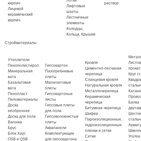
Лотки
кирпич
раствор
Лифтовые
Лицевой
шахты
керамический
Лестничные
кирпич
элементы
Колодцы,
Кольца, Крышки
Стройматериалы
Метал
Утеплители
Кровля
Листо
Пенополистирол
Гипсокартон
Цементно-песчаная
прокат
Минеральная
Пазогребневые
черепица
Круг с
вата
плиты
Сланцевая кровля
Квадр
Базальтовая
Магнезитовые
Натуральная кровля
стальн
вата
плиты
Металлочерепица
Катанк
Пенопласт
Гипсокартоные
Керамическая
Прово
Пиломатериалы
листы
черепица
Балка
Доска
Гипсовые плиты
Битумная черепица
двутав
необрезная
для пола
Шифер
Шести
Доска для пола
Гипсоволокнистые
Пароизоляционные,
стальн
Вагонка
плиты
гидроизоляционные
Армат
Брус
Аквапанели
пленки и сетки
Швелл
Блок Хаус
Комплектующие
Сетки
Уголок
OSB и QSB
для гипсокартона