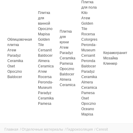
Плитка
для пола
Плитка
Kito
для
Атем
ванной
Golden
Opoczno
Tile
Плитка
Mapisa
Rocersa
для
Облицовочная
Golden
Colorgres
кухни
плитка
Tile
Peronda-
Атем
Атем
Cersanit
Museum
Paradyz
Керамогранит
Paradyz
Baldocer
Cersanit
Ceramika
Мозайка
Ceramika
Almera
Peronda
Pamesa
Клинкер
Oset
Ceramica
Baldocer
Opoczno
Opoczno
Атем
Paradyz
Baldocer
Baldocer
Rocersa
Ceramika
Almera
Peronda-
Almera
Ceramica
Museum
Ceramica
Paradyz
Pamesa
Ceramika
Oset
Pamesa
Opoczno
Oceano
Mapisa
Главная
/
Отделочные материалы
/
Гидроизоляция
/
Ceresit