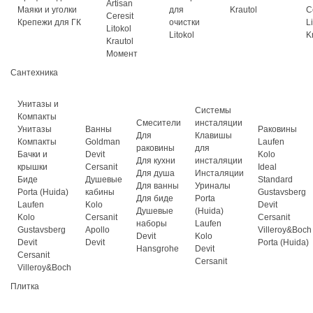
Artisan
Маяки и уголки
для
Krautol
C
Ceresit
Крепежи для ГК
очистки
L
Litokol
Litokol
K
Krautol
Момент
Сантехника
Унитазы и
Системы
Компакты
Смесители
инсталяции
Унитазы
Ванны
Раковины
Для
Клавишы
Компакты
Goldman
Laufen
раковины
для
Бачки и
Devit
Kolo
Для кухни
инсталяции
крышки
Cersanit
Ideal
Для душа
Инсталяции
Биде
Душевые
Standard
Для ванны
Уриналы
Porta (Huida)
кабины
Gustavsberg
Для биде
Porta
Laufen
Kolo
Devit
Душевые
(Huida)
Kolo
Cersanit
Cersanit
наборы
Laufen
Gustavsberg
Apollo
Villeroy&Boch
Devit
Kolo
Devit
Devit
Porta (Huida)
Hansgrohe
Devit
Cersanit
Cersanit
Villeroy&Boch
Плитка