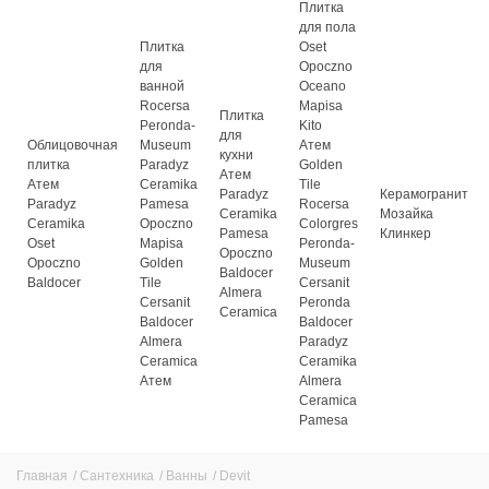
Плитка
для пола
Плитка
Oset
для
Opoczno
ванной
Oceano
Rocersa
Mapisa
Плитка
Peronda-
Kito
для
Облицовочная
Museum
Атем
кухни
плитка
Paradyz
Golden
Атем
Атем
Ceramika
Tile
Paradyz
Керамогранит
Paradyz
Pamesa
Rocersa
Ceramika
Мозайка
Ceramika
Opoczno
Colorgres
Pamesa
Клинкер
Oset
Mapisa
Peronda-
Opoczno
Opoczno
Golden
Museum
Baldocer
Baldocer
Tile
Cersanit
Almera
Cersanit
Peronda
Ceramica
Baldocer
Baldocer
Almera
Paradyz
Ceramica
Ceramika
Атем
Almera
Ceramica
Pamesa
Главная
/
Сантехника
/
Ванны
/
Devit