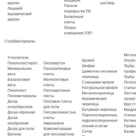
Бордюры
кирпич
раствор
Панели
Лицевой
перекрытия ПК
керамический
Балконные
кирпич
плиты
Опоры
освещения ЛЭП
Стройматериалы
Метал
Утеплители
Кровля
Уголок
Пенополистирол
Гипсокартон
Шифер
Трубы
Минеральная
Пазогребневые
Цементно-песчаная
профи
вата
плиты
черепица
Трубы
Базальтовая
Магнезитовые
Сланцевая кровля
Полос
вата
плиты
Натуральная кровля
стальн
Пенопласт
Гипсокартоные
Металлочерепица
Листо
Пиломатериалы
листы
Керамическая
прокат
Доска
Гипсовые плиты
черепица
Круг с
полуобрезная
для пола
Битумная черепица
Квадр
Доска обрезная
Гипсоволокнистые
Пароизоляционные,
стальн
Доска
плиты
гидроизоляционные
Катанк
необрезная
Аквапанели
пленки и сетки
Прово
Доска для пола
Комплектующие
Сетки
Балка
Вагонка
для гипсокартона