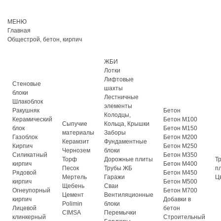
МЕНЮ
Главная
Общестрой, бетон, кирпич
ЖБИ
Лотки
Лифтовые
Стеновые
шахты
блоки
Лестничные
Шлакоблок
элементы
Ракушняк
Бетон
Колодцы,
Керамический
Бетон М100
Сыпучие
Кольца, Крышки
блок
Бетон М150
материалы
Заборы
Газоблок
Бетон М200
Керамзит
Фундаментные
Кирпич
Бетон М250
Чернозем
блоки
Силикатный
Бетон М350
Торф
Дорожные плиты
Т
кирпич
Бетон М400
Песок
Трубы ЖБ
п
Рядовой
Бетон М450
Мертель
Гаражи
Ц
кирпич
Бетон М500
Щебень
Сваи
Огнеупорный
Бетон М700
Цемент
Вентиляционные
кирпич
Добавки в
Polimin
блоки
Лицевой
бетон
CIMSA
Перемычки
клинкерный
Строительный