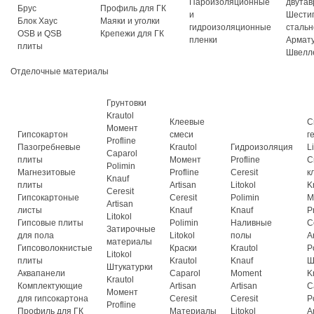
Пароизоляционные
двутав
Брус
Профиль для ГК
и
Шести
Блок Хаус
Маяки и уголки
гидроизоляционные
стальн
OSB и QSB
Крепежи для ГК
пленки
Армат
плиты
Швелл
Отделочные материалы
Грунтовки
Krautol
Клеевые
С
Момент
Гипсокартон
смеси
г
Profline
Пазогребневые
Krautol
Гидроизоляция
L
Caparol
плиты
Момент
Profline
С
Polimin
Магнезитовые
Profline
Ceresit
к
Knauf
плиты
Artisan
Litokol
K
Ceresit
Гипсокартоные
Ceresit
Polimin
М
Artisan
листы
Knauf
Knauf
P
Litokol
Гипсовые плиты
Polimin
Наливные
C
Затирочные
для пола
Litokol
полы
A
материалы
Гипсоволокнистые
Краски
Krautol
P
Litokol
плиты
Krautol
Knauf
Ш
Штукатурки
Аквапанели
Caparol
Moment
K
Krautol
Комплектующие
Artisan
Artisan
C
Момент
для гипсокартона
Ceresit
Ceresit
P
Profline
Профиль для ГК
Материалы
Litokol
A