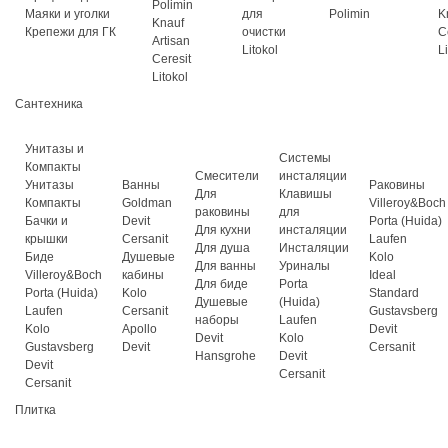
Polimin
Маяки и уголки
для
Polimin
K
Knauf
Крепежи для ГК
очистки
C
Artisan
Litokol
L
Ceresit
Litokol
Сантехника
Унитазы и
Системы
Компакты
Смесители
инсталяции
Унитазы
Ванны
Раковины
Для
Клавишы
Компакты
Goldman
Villeroy&Boch
раковины
для
Бачки и
Devit
Porta (Huida)
Для кухни
инсталяции
крышки
Cersanit
Laufen
Для душа
Инсталяции
Биде
Душевые
Kolo
Для ванны
Уриналы
Villeroy&Boch
кабины
Ideal
Для биде
Porta
Porta (Huida)
Kolo
Standard
Душевые
(Huida)
Laufen
Cersanit
Gustavsberg
наборы
Laufen
Kolo
Apollo
Devit
Devit
Kolo
Gustavsberg
Devit
Cersanit
Hansgrohe
Devit
Devit
Cersanit
Cersanit
Плитка