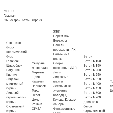
МЕНЮ
Главная
Общестрой, бетон, кирпич
ЖБИ
Перемычки
Бордюры
Стеновые
Панели
блоки
перекрытия ПК
Керамический
Балконные
блок
Бетон
плиты
Газоблок
Бетон М100
Сыпучие
Опоры
Шлакоблок
Бетон М150
материалы
освещения ЛЭП
Ракушняк
Бетон М200
Мертель
Лотки
Кирпич
Бетон М250
Щебень
Лифтовые
Лицевой
Бетон М350
Керамзит
шахты
Т
клинкерный
Бетон М400
Чернозем
Лестничные
п
кирпич
Бетон М450
Торф
элементы
Ц
Лицевой
Бетон М500
Песок
Колодцы,
керамический
Бетон М700
Цемент
Кольца, Крышки
кирпич
Добавки в
Polimin
Заборы
Силикатный
бетон
CIMSA
Фундаментные
кирпич
Строительный