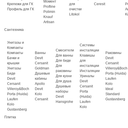
Момент
Крепежи для ГК
для
Ceresit
P
Profline
Профиль для ГК
очистки
A
Polimin
Litokol
K
Knauf
Artisan
Сантехника
Унитазы и
Системы
Компакты
Смесители
инсталяции
Компакты
Ванны
Раковины
Для ванны
Клавишы
Бачки и
Devit
Devit
Для биде
для
крышки
Cersanit
Cersanit
Для
инсталяции
Унитазы
Goldman
Villeroy&Boch
раковины
Инсталяции
Биде
Душевые
Porta (Huida)
Для кухни
Уриналы
Devit
кабины
Laufen
Для душа
Devit
Cersanit
Apollo
Kolo
Душевые
Cersanit
Villeroy&Boch
Devit
Ideal
наборы
Porta
Porta (Huida)
Kolo
Standard
Devit
(Huida)
Laufen
Cersanit
Gustavsberg
Hansgrohe
Laufen
Kolo
Kolo
Gustavsberg
Плитка