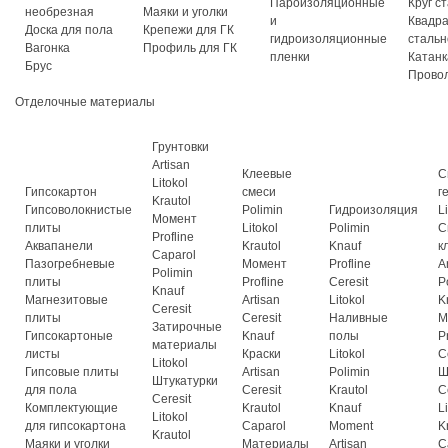
Пароизоляционные
Круг с
необрезная
Маяки и уголки
и
Квадр
Доска для пола
Крепежи для ГК
гидроизоляционные
стальн
Вагонка
Профиль для ГК
пленки
Катанк
Брус
Прово
Отделочные материалы
Грунтовки
Artisan
Клеевые
С
Litokol
Гипсокартон
смеси
г
Krautol
Гипсоволокнистые
Polimin
Гидроизоляция
L
Момент
плиты
Litokol
Polimin
С
Profline
Аквапанели
Krautol
Knauf
к
Caparol
Пазогребневые
Момент
Profline
A
Polimin
плиты
Profline
Ceresit
P
Knauf
Магнезитовые
Artisan
Litokol
K
Ceresit
плиты
Ceresit
Наливные
М
Затирочные
Гипсокартоные
Knauf
полы
P
материалы
листы
Краски
Litokol
C
Litokol
Гипсовые плиты
Artisan
Polimin
Ш
Штукатурки
для пола
Ceresit
Krautol
C
Ceresit
Комплектующие
Krautol
Knauf
L
Litokol
для гипсокартона
Caparol
Moment
K
Krautol
Маяки и уголки
Материалы
Artisan
C