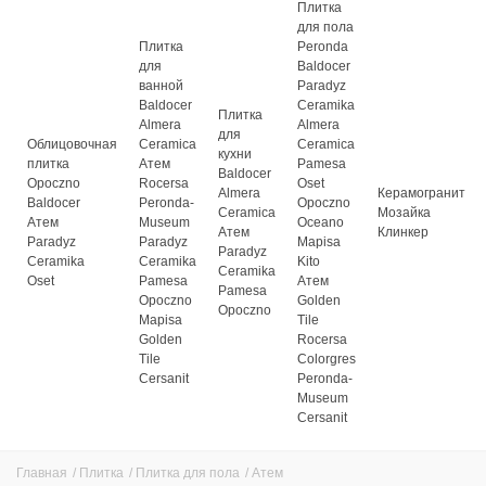
Плитка
для пола
Плитка
Peronda
для
Baldocer
ванной
Paradyz
Baldocer
Ceramika
Плитка
Almera
Almera
для
Облицовочная
Ceramica
Ceramica
кухни
плитка
Атем
Pamesa
Baldocer
Opoczno
Rocersa
Oset
Almera
Керамогранит
Baldocer
Peronda-
Opoczno
Ceramica
Мозайка
Атем
Museum
Oceano
Атем
Клинкер
Paradyz
Paradyz
Mapisa
Paradyz
Ceramika
Ceramika
Kito
Ceramika
Oset
Pamesa
Атем
Pamesa
Opoczno
Golden
Opoczno
Mapisa
Tile
Golden
Rocersa
Tile
Colorgres
Cersanit
Peronda-
Museum
Cersanit
Главная
/
Плитка
/
Плитка для пола
/
Атем