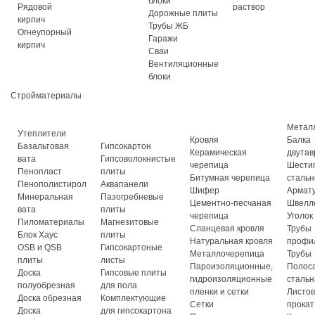
блоки
Рядовой
раствор
Дорожные плиты
кирпич
Трубы ЖБ
Огнеупорный
Гаражи
кирпич
Сваи
Вентиляционные
блоки
Стройматериалы
Метал
Утеплители
Кровля
Балка
Базальтовая
Гипсокартон
Керамическая
двутав
вата
Гипсоволокнистые
черепица
Шести
Пенопласт
плиты
Битумная черепица
стальн
Пенополистирол
Аквапанели
Шифер
Армат
Минеральная
Пазогребневые
Цементно-песчаная
Швелл
вата
плиты
черепица
Уголок
Пиломатериалы
Магнезитовые
Сланцевая кровля
Трубы
Блок Хаус
плиты
Натуральная кровля
профи
OSB и QSB
Гипсокартоные
Металлочерепица
Трубы
плиты
листы
Пароизоляционные,
Полос
Доска
Гипсовые плиты
гидроизоляционные
стальн
полуобрезная
для пола
пленки и сетки
Листо
Доска обрезная
Комплектующие
Сетки
прокат
Доска
для гипсокартона