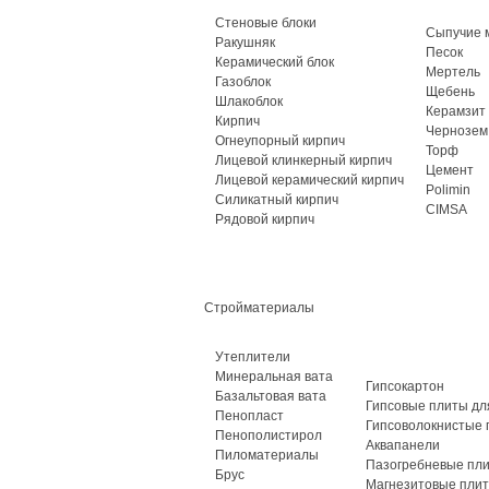
Стеновые блоки
Сыпучие 
Ракушняк
Песок
Керамический блок
Мертель
Газоблок
Щебень
Шлакоблок
Керамзит
Кирпич
Чернозем
Огнеупорный кирпич
Торф
Лицевой клинкерный кирпич
Цемент
Лицевой керамический кирпич
Polimin
Силикатный кирпич
CIMSA
Рядовой кирпич
Стройматериалы
Утеплители
Минеральная вата
Гипсокартон
Базальтовая вата
Гипсовые плиты дл
Пенопласт
Гипсоволокнистые 
Пенополистирол
Аквапанели
Пиломатериалы
Пазогребневые пл
Брус
Магнезитовые пли