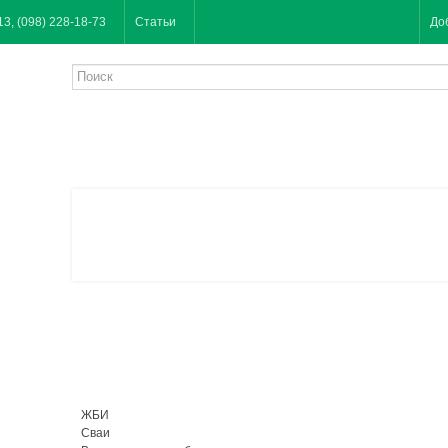
13, (098) 228-18-73
Статьи
До
ЖБИ
Сваи