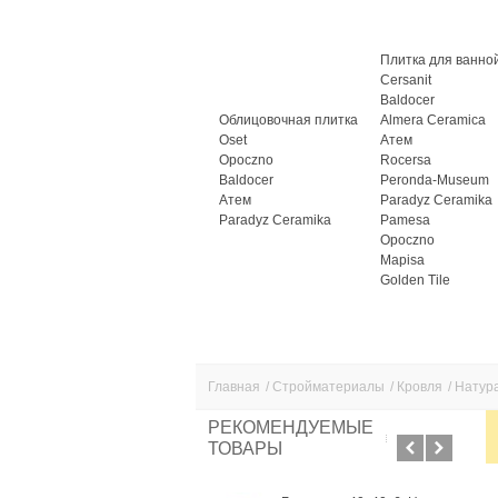
Плитка для ванно
Cersanit
Baldocer
Облицовочная плитка
Almera Ceramica
Oset
Атем
Opoczno
Rocersa
Baldocer
Peronda-Museum
Атем
Paradyz Ceramika
Paradyz Ceramika
Pamesa
Opoczno
Mapisa
Golden Tile
Главная
/
Стройматериалы
/
Кровля
/
Натур
РЕКОМЕНДУЕМЫЕ
ТОВАРЫ