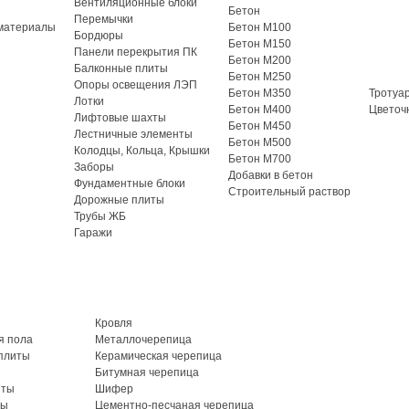
Вентиляционные блоки
Бетон
Перемычки
материалы
Бетон М100
Бордюры
Бетон М150
Панели перекрытия ПК
Бетон М200
Балконные плиты
Бетон М250
Опоры освещения ЛЭП
Бетон М350
Тротуа
Лотки
Бетон М400
Цветоч
Лифтовые шахты
Бетон М450
Лестничные элементы
Бетон М500
Колодцы, Кольца, Крышки
Бетон М700
Заборы
Добавки в бетон
Фундаментные блоки
Строительный раствор
Дорожные плиты
Трубы ЖБ
Гаражи
Кровля
я пола
Металлочерепица
плиты
Керамическая черепица
Битумная черепица
иты
Шифер
ты
Цементно-песчаная черепица