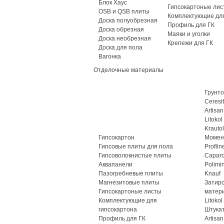
Блок Хаус
Гипсокартоные лис
OSB и QSB плиты
Комплектующие для
Доска полуобрезная
Профиль для ГК
Доска обрезная
Маяки и уголки
Доска необрезная
Крепежи для ГК
Доска для пола
Вагонка
Отделочные материалы
Грунто
Ceresit
Artisan
Litokol
Krautol
Гипсокартон
Момен
Гипсовые плиты для пола
Proflin
Гипсоволокнистые плиты
Caparo
Аквапанели
Polimi
Пазогребневые плиты
Knauf
Магнезитовые плиты
Затир
Гипсокартоные листы
матер
Комплектующие для
Litokol
гипсокартона
Штука
Профиль для ГК
Artisan