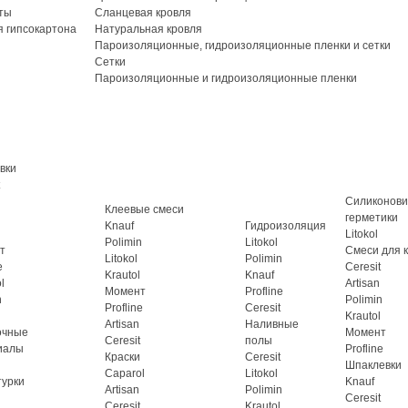
ты
Сланцевая кровля
 гипсокартона
Натуральная кровля
Пароизоляционные, гидроизоляционные пленки и сетки
Сетки
Пароизоляционные и гидроизоляционные пленки
вки
Силиконов
Клеевые смеси
герметики
Knauf
Гидроизоляция
Litokol
Polimin
Litokol
т
Смеси для 
Litokol
Polimin
e
Ceresit
Krautol
Knauf
l
Artisan
Момент
Profline
n
Polimin
Profline
Ceresit
Krautol
Artisan
Наливные
очные
Момент
Ceresit
полы
иалы
Profline
Краски
Ceresit
Шпаклевки
Caparol
Litokol
турки
Knauf
Artisan
Polimin
Ceresit
Ceresit
Krautol