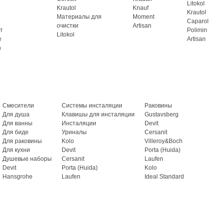
Litokol
Krautol
Knauf
Krautol
Материалы для
Moment
Caparol
очистки
Artisan
т
Polimin
Litokol
e
Artisan
n
Смесители
Системы инсталяции
Раковины
Для душа
Клавишы для инсталяции
Gustavsberg
Для ванны
Инсталяции
Devit
Для биде
Уриналы
Cersanit
Для раковины
Kolo
Villeroy&Boch
Для кухни
Devit
Porta (Huida)
Душевые наборы
Cersanit
Laufen
Devit
Porta (Huida)
Kolo
Hansgrohe
Laufen
Ideal Standard