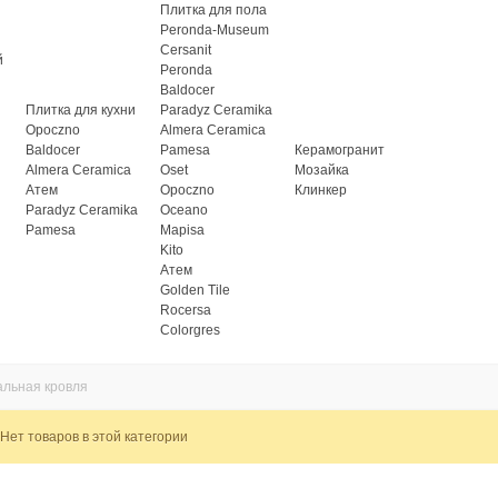
Плитка для пола
Peronda-Museum
Cersanit
й
Peronda
Baldocer
Плитка для кухни
Paradyz Ceramika
Opoczno
Almera Ceramica
Baldocer
Pamesa
Керамогранит
Almera Ceramica
Oset
Мозайка
Атем
Opoczno
Клинкер
Paradyz Ceramika
Oceano
Pamesa
Mapisa
Kito
Атем
Golden Tile
Rocersa
Colorgres
альная кровля
Нет товаров в этой категории