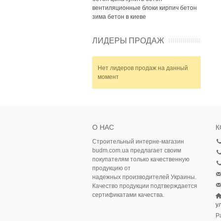
вентиляционные блоки
кирпич
бетон
зима
бетон в киеве
ЛИДЕРЫ ПРОДАЖ
Нет лидеров продаж на данный
момент
О НАС
К
Строительный интерне-магазин
budm.com.ua предлагает своим
покупателям только качественную
продукцию от
надежных производителей Украины.
Качество продукции подтверждается
сертификатами качества.
у
Р