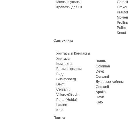
Маяки и уголки
Ceresit
Крепежи для ГК
Litokol
Krautol
Момен
Proflin
Polimi
Knauf
Сантехника
Унитазы и Компакты
Унитазы
Ванны
Компакты
Goldman
Бачки и крышки
Devit
Биде
Cersanit
Gustavsberg
Душевые кабины
Devit
Cersanit
Cersanit
Apollo
Villeroy&Boch
Devit
Porta (Huida)
Kolo
Laufen
Kolo
Плитка