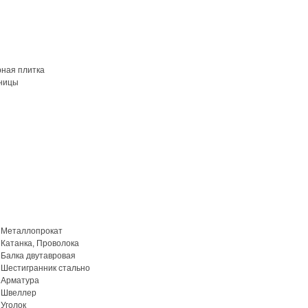
рная плитка
ницы
Металлопрокат
Катанка, Проволока
Балка двутавровая
Шестигранник стально
Арматура
Швеллер
Уголок