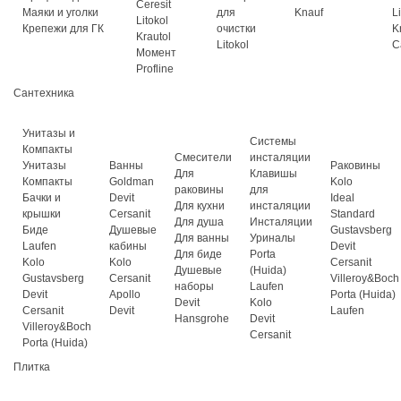
Ceresit
Маяки и уголки
для
Knauf
L
Litokol
Крепежи для ГК
очистки
K
Krautol
Litokol
C
Момент
Profline
Сантехника
Унитазы и
Системы
Компакты
Смесители
инсталяции
Унитазы
Ванны
Раковины
Для
Клавишы
Компакты
Goldman
Kolo
раковины
для
Бачки и
Devit
Ideal
Для кухни
инсталяции
крышки
Cersanit
Standard
Для душа
Инсталяции
Биде
Душевые
Gustavsberg
Для ванны
Уриналы
Laufen
кабины
Devit
Для биде
Porta
Kolo
Kolo
Cersanit
Душевые
(Huida)
Gustavsberg
Cersanit
Villeroy&Boch
наборы
Laufen
Devit
Apollo
Porta (Huida)
Devit
Kolo
Cersanit
Devit
Laufen
Hansgrohe
Devit
Villeroy&Boch
Cersanit
Porta (Huida)
Плитка