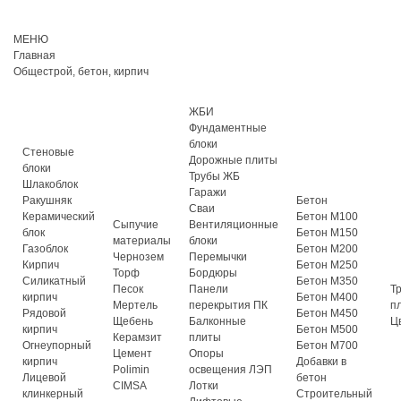
МЕНЮ
Главная
Общестрой, бетон, кирпич
ЖБИ
Фундаментные
блоки
Стеновые
Дорожные плиты
блоки
Трубы ЖБ
Шлакоблок
Гаражи
Ракушняк
Бетон
Сваи
Керамический
Бетон М100
Сыпучие
Вентиляционные
блок
Бетон М150
материалы
блоки
Газоблок
Бетон М200
Чернозем
Перемычки
Кирпич
Бетон М250
Торф
Бордюры
Силикатный
Бетон М350
Песок
Панели
Т
кирпич
Бетон М400
Мертель
перекрытия ПК
п
Рядовой
Бетон М450
Щебень
Балконные
Ц
кирпич
Бетон М500
Керамзит
плиты
Огнеупорный
Бетон М700
Цемент
Опоры
кирпич
Добавки в
Polimin
освещения ЛЭП
Лицевой
бетон
CIMSA
Лотки
клинкерный
Строительный