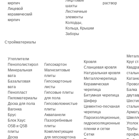
Лифтовые
кирпич
раствор
шахты
Лицевой
Лестничные
керамический
элементы
кирпич
Колодцы,
Кольца, Крышки
Заборы
Стройматериалы
Метал
Утеплители
Кровля
Круг с
Пенополистирол
Гипсокартон
Сланцевая кровля
Квадр
Минеральная
Магнезитовые
Натуральная кровля
стальн
вата
плиты
Металлочерепица
Катанк
Базальтовая
Гипсокартоные
Керамическая
Прово
вата
листы
черепица
Балка
Пенопласт
Гипсовые плиты
Битумная черепица
двутав
Пиломатериалы
для пола
Шифер
Шести
Доска для пола
Гипсоволокнистые
Цементно-песчаная
стальн
Вагонка
плиты
черепица
Армат
Брус
Аквапанели
Пароизоляционные,
Швелл
Блок Хаус
Пазогребневые
гидроизоляционные
Уголок
OSB и QSB
плиты
пленки и сетки
Трубы
плиты
Комплектующие
Сетки
профи
Доска
для гипсокартона