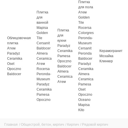
Плитка
для пола
Плитка
Атем
для
Golden
ванной
Tile
Mapisa
Rocersa
Плитка
Golden
Colorgres
для
Облицовочная
Tile
Peronda-
кухни
плитка
Cersanit
Museum
Paradyz
Атем
Baldocer
Cersanit
Ceramika
Керамогранит
Paradyz
Almera
Peronda
Pamesa
Мозайка
Ceramika
Ceramica
Baldocer
Opoczno
Клинкер
Oset
Атем
Paradyz
Baldocer
Opoczno
Rocersa
Ceramika
Almera
Baldocer
Peronda-
Almera
Ceramica
Museum
Ceramica
Атем
Paradyz
Pamesa
Ceramika
Oset
Pamesa
Opoczno
Opoczno
Oceano
Mapisa
Kito
Главная
/
Общестрой, бетон, кирпич
/
Кирпич
/
Рядовой кирпич