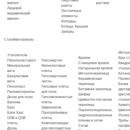
Лифтовые
кирпич
раствор
шахты
Лицевой
Лестничные
керамический
элементы
кирпич
Колодцы,
Кольца, Крышки
Заборы
Стройматериалы
Метал
Утеплители
Кровля
Круг с
Пенополистирол
Гипсокартон
Сланцевая кровля
Квадр
Минеральная
Магнезитовые
Натуральная кровля
стальн
вата
плиты
Металлочерепица
Катанк
Базальтовая
Гипсокартоные
Керамическая
Прово
вата
листы
черепица
Балка
Пенопласт
Гипсовые плиты
Битумная черепица
двутав
Пиломатериалы
для пола
Шифер
Шести
Доска для пола
Гипсоволокнистые
Цементно-песчаная
стальн
Вагонка
плиты
черепица
Армат
Брус
Аквапанели
Пароизоляционные,
Швелл
Блок Хаус
Пазогребневые
гидроизоляционные
Уголок
OSB и QSB
плиты
пленки и сетки
Трубы
плиты
Комплектующие
Сетки
профи
Доска
для гипсокартона