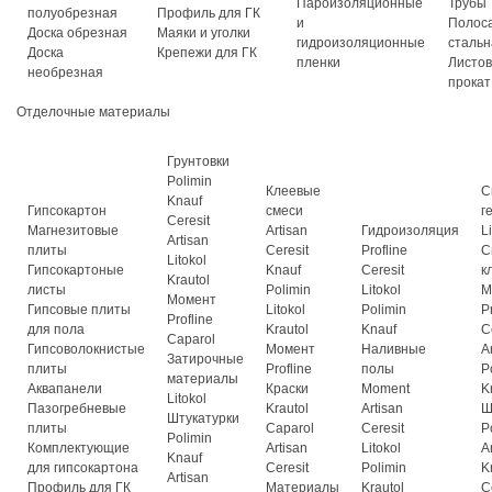
Пароизоляционные
Трубы
полуобрезная
Профиль для ГК
и
Полос
Доска обрезная
Маяки и уголки
гидроизоляционные
стальн
Доска
Крепежи для ГК
пленки
Листо
необрезная
прокат
Отделочные материалы
Грунтовки
Polimin
Клеевые
С
Knauf
Гипсокартон
смеси
г
Ceresit
Магнезитовые
Artisan
Гидроизоляция
L
Artisan
плиты
Ceresit
Profline
С
Litokol
Гипсокартоные
Knauf
Ceresit
к
Krautol
листы
Polimin
Litokol
М
Момент
Гипсовые плиты
Litokol
Polimin
P
Profline
для пола
Krautol
Knauf
C
Caparol
Гипсоволокнистые
Момент
Наливные
A
Затирочные
плиты
Profline
полы
P
материалы
Аквапанели
Краски
Moment
K
Litokol
Пазогребневые
Krautol
Artisan
Ш
Штукатурки
плиты
Caparol
Ceresit
P
Polimin
Комплектующие
Artisan
Litokol
A
Knauf
для гипсокартона
Ceresit
Polimin
K
Artisan
Профиль для ГК
Материалы
Krautol
C