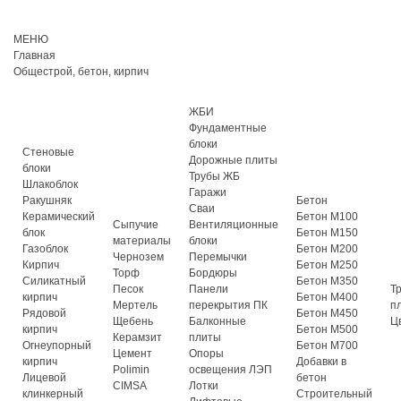
МЕНЮ
Главная
Общестрой, бетон, кирпич
ЖБИ
Фундаментные
блоки
Стеновые
Дорожные плиты
блоки
Трубы ЖБ
Шлакоблок
Гаражи
Ракушняк
Бетон
Сваи
Керамический
Бетон М100
Сыпучие
Вентиляционные
блок
Бетон М150
материалы
блоки
Газоблок
Бетон М200
Чернозем
Перемычки
Кирпич
Бетон М250
Торф
Бордюры
Силикатный
Бетон М350
Песок
Панели
Т
кирпич
Бетон М400
Мертель
перекрытия ПК
п
Рядовой
Бетон М450
Щебень
Балконные
Ц
кирпич
Бетон М500
Керамзит
плиты
Огнеупорный
Бетон М700
Цемент
Опоры
кирпич
Добавки в
Polimin
освещения ЛЭП
Лицевой
бетон
CIMSA
Лотки
клинкерный
Строительный