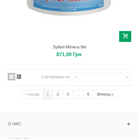
Sylitol-Minera 8кг
871,00 Грн
Сортировать по
--
«
назад
1
2
3
...
6
Вперед
»
О НАС