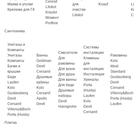
Ceresit
Маяки и уголки
для
Knauf
L
Litokol
Крепежи для ГК
очистки
K
Krautol
Litokol
C
Момент
Profline
Сантехника
Унитазы и
Системы
Компакты
Смесители
инсталяции
Унитазы
Ванны
Раковины
Для
Клавишы
Компакты
Goldman
Kolo
раковины
для
Бачки и
Devit
Ideal
Для кухни
инсталяции
крышки
Cersanit
Standard
Для душа
Инсталяции
Биде
Душевые
Gustavsberg
Для ванны
Уриналы
Laufen
кабины
Devit
Для биде
Porta
Kolo
Kolo
Cersanit
Душевые
(Huida)
Gustavsberg
Cersanit
Villeroy&Boch
наборы
Laufen
Devit
Apollo
Porta (Huida)
Devit
Kolo
Cersanit
Devit
Laufen
Hansgrohe
Devit
Villeroy&Boch
Cersanit
Porta (Huida)
Плитка