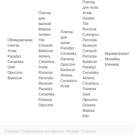
Плитка
для пола
Плитка
Атем
для
Golden
ванной
Tile
Mapisa
Rocersa
Плитка
Golden
Colorgres
для
Облицовочная
Tile
Peronda-
кухни
плитка
Cersanit
Museum
Paradyz
Атем
Baldocer
Cersanit
Ceramika
Керамогранит
Paradyz
Almera
Peronda
Pamesa
Мозайка
Ceramika
Ceramica
Baldocer
Opoczno
Клинкер
Oset
Атем
Paradyz
Baldocer
Opoczno
Rocersa
Ceramika
Almera
Baldocer
Peronda-
Almera
Ceramica
Museum
Ceramica
Атем
Paradyz
Pamesa
Ceramika
Oset
Pamesa
Opoczno
Opoczno
Oceano
Mapisa
Kito
Главная
/
Отделочные материалы
/
Краски
/
Caparol