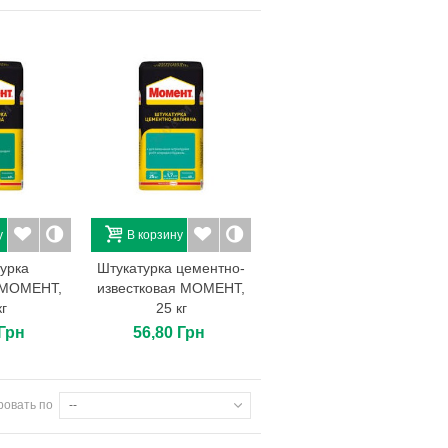
у
В корзину
урка
Штукатурка цементно-
 МОМЕНТ,
известковая МОМЕНТ,
кг
25 кг
 Грн
56,80 Грн
ровать по
--