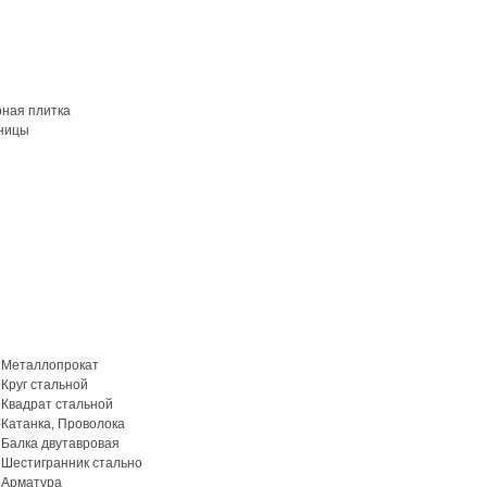
рная плитка
ницы
Металлопрокат
Круг стальной
Квадрат стальной
Катанка, Проволока
Балка двутавровая
Шестигранник стально
Арматура