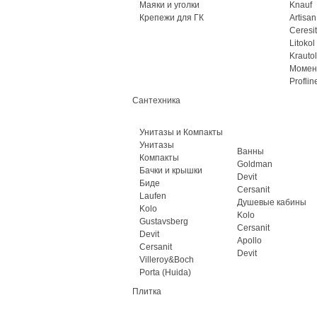
Маяки и уголки
Knauf
Крепежи для ГК
Artisan
Ceresit
Litokol
Krautol
Момен
Proflin
Сантехника
Унитазы и Компакты
Унитазы
Ванны
Компакты
Goldman
Бачки и крышки
Devit
Биде
Cersanit
Laufen
Душевые кабины
Kolo
Kolo
Gustavsberg
Cersanit
Devit
Apollo
Cersanit
Devit
Villeroy&Boch
Porta (Huida)
Плитка