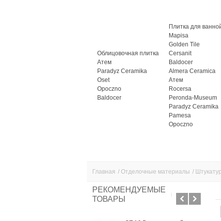
Плитка для ванно
Mapisa
Golden Tile
Облицовочная плитка
Cersanit
Атем
Baldocer
Paradyz Ceramika
Almera Ceramica
Oset
Атем
Opoczno
Rocersa
Baldocer
Peronda-Museum
Paradyz Ceramika
Pamesa
Opoczno
Главная
/
Отделочные материалы
/
Штукату
РЕКОМЕНДУЕМЫЕ
ТОВАРЫ