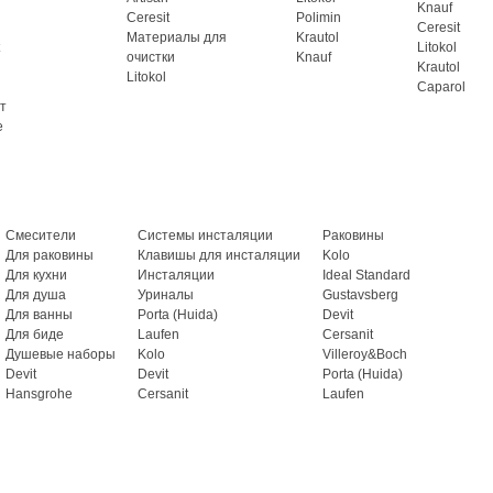
Knauf
Ceresit
Polimin
Ceresit
Материалы для
Krautol
Litokol
очистки
Knauf
Krautol
Litokol
Caparol
т
e
Смесители
Системы инсталяции
Раковины
Для раковины
Клавишы для инсталяции
Kolo
Для кухни
Инсталяции
Ideal Standard
Для душа
Уриналы
Gustavsberg
Для ванны
Porta (Huida)
Devit
Для биде
Laufen
Cersanit
Душевые наборы
Kolo
Villeroy&Boch
Devit
Devit
Porta (Huida)
Hansgrohe
Cersanit
Laufen