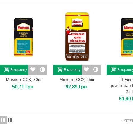
Поликарбонат сотовый
3х2,1х0,01. Soton. Цвет:...
1 679,39 Грн
ДК-4 штукатурка
декоративная "Короед" ,
25 кг
141,36 Грн
Бордюр парковый
100*20*8. Цвет: вишня.
70,80 Грн
В корзину
В корзину
В корзин
Indeko-plus B1 2,5л
Момент ССК, 30кг
Момент ССУ, 25кг
Штукат
729,00 Грн
цементная
50,71 Грн
92,89 Грн
25 
51,60
Сорти