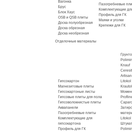
Вагонка
Пазогребневые пл
Брус
Комплектующие для
Блок Хаус
Профиль для ГК
OSB и QSB плиты
Маяки и уголки
Доска полуобрезная
Крепежи для ГК
Доска обрезная
Доска необрезная
Отделочные материалы
Грунто
Polimi
Knauf
Ceresit
Artisan
Гипсокартон
Litokol
Магнезитовые плиты
Krautol
Гипсокартоные листы
Момен
Гипсовые плиты для пола
Proflin
Гипсоволокнистые плиты
Caparo
Аквапанели
Затир
Пазогребневые плиты
матер
Комплектующие для
Litokol
гипсокартона
Штука
Профиль для ГК
Polimi