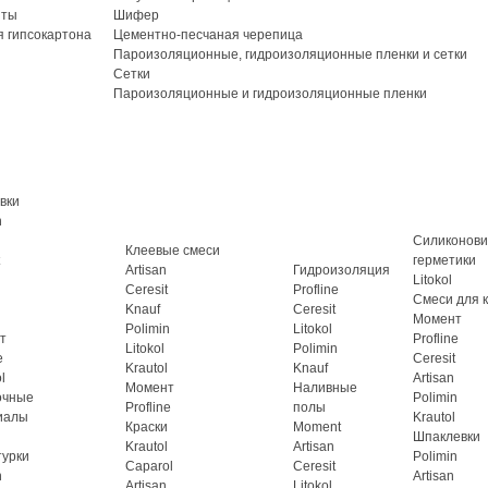
иты
Шифер
 гипсокартона
Цементно-песчаная черепица
Пароизоляционные, гидроизоляционные пленки и сетки
Сетки
Пароизоляционные и гидроизоляционные пленки
вки
n
Силиконов
Клеевые смеси
герметики
Artisan
Гидроизоляция
Litokol
Ceresit
Profline
Смеси для 
Knauf
Ceresit
Момент
Polimin
Litokol
т
Profline
Litokol
Polimin
e
Ceresit
Krautol
Knauf
l
Artisan
Момент
Наливные
очные
Polimin
Profline
полы
иалы
Krautol
Краски
Moment
Шпаклевки
Krautol
Artisan
турки
Polimin
Caparol
Ceresit
n
Artisan
Artisan
Litokol