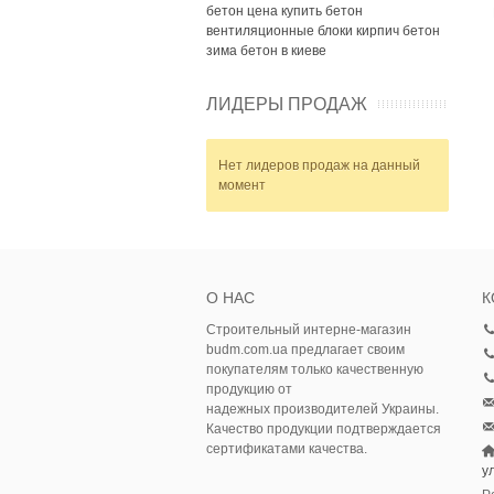
бетон цена
купить бетон
вентиляционные блоки
кирпич
бетон
зима
бетон в киеве
ЛИДЕРЫ ПРОДАЖ
Нет лидеров продаж на данный
момент
О НАС
К
Строительный интерне-магазин
budm.com.ua предлагает своим
покупателям только качественную
продукцию от
надежных производителей Украины.
Качество продукции подтверждается
сертификатами качества.
у