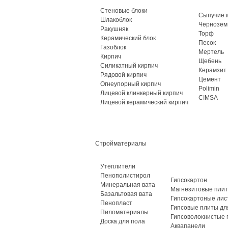
Стеновые блоки
Сыпучие 
Шлакоблок
Чернозем
Ракушняк
Торф
Керамический блок
Песок
Газоблок
Мертель
Кирпич
Щебень
Силикатный кирпич
Керамзит
Рядовой кирпич
Цемент
Огнеупорный кирпич
Polimin
Лицевой клинкерный кирпич
CIMSA
Лицевой керамический кирпич
Стройматериалы
Утеплители
Пенополистирол
Гипсокартон
Минеральная вата
Магнезитовые пли
Базальтовая вата
Гипсокартоные лис
Пенопласт
Гипсовые плиты дл
Пиломатериалы
Гипсоволокнистые 
Доска для пола
Аквапанели