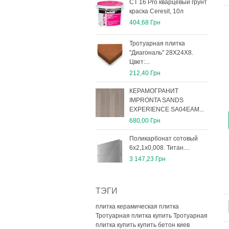
СТ 16 Pro кварцевый грунт
краска Ceresit, 10л
404,68 Грн
Тротуарная плитка
"Диагональ" 28Х24Х8.
Цвет:...
212,40 Грн
КЕРАМОГРАНИТ
IMPRONTA SANDS
EXPERIENCE SA04EAM...
680,00 Грн
Поликарбонат сотовый
6х2,1х0,008. Титан....
3 147,23 Грн
ТЭГИ
плитка керамическая плитка
Тротуарная плитка купить
Тротуарная
плитка купить
купить бетон киев