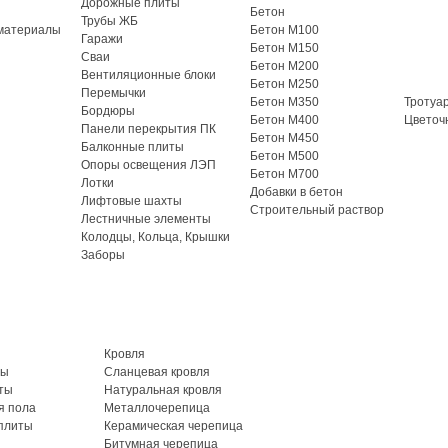
Дорожные плиты
Бетон
Трубы ЖБ
материалы
Бетон М100
Гаражи
Бетон М150
Сваи
Бетон М200
Вентиляционные блоки
Бетон М250
Перемычки
Бетон М350
Тротуа
Бордюры
Бетон М400
Цветоч
Панели перекрытия ПК
Бетон М450
Балконные плиты
Бетон М500
Опоры освещения ЛЭП
Бетон М700
Лотки
Добавки в бетон
Лифтовые шахты
Строительный раствор
Лестничные элементы
Колодцы, Кольца, Крышки
Заборы
Кровля
ты
Сланцевая кровля
ты
Натуральная кровля
я пола
Металлочерепица
плиты
Керамическая черепица
Битумная черепица