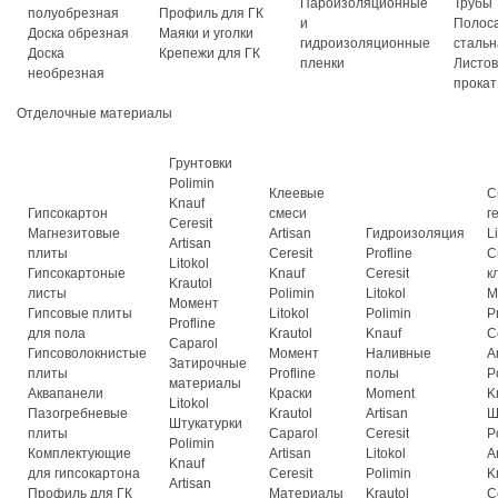
Пароизоляционные
Трубы
полуобрезная
Профиль для ГК
и
Полос
Доска обрезная
Маяки и уголки
гидроизоляционные
стальн
Доска
Крепежи для ГК
пленки
Листо
необрезная
прокат
Отделочные материалы
Грунтовки
Polimin
Клеевые
С
Knauf
Гипсокартон
смеси
г
Ceresit
Магнезитовые
Artisan
Гидроизоляция
L
Artisan
плиты
Ceresit
Profline
С
Litokol
Гипсокартоные
Knauf
Ceresit
к
Krautol
листы
Polimin
Litokol
М
Момент
Гипсовые плиты
Litokol
Polimin
P
Profline
для пола
Krautol
Knauf
C
Caparol
Гипсоволокнистые
Момент
Наливные
A
Затирочные
плиты
Profline
полы
P
материалы
Аквапанели
Краски
Moment
K
Litokol
Пазогребневые
Krautol
Artisan
Ш
Штукатурки
плиты
Caparol
Ceresit
P
Polimin
Комплектующие
Artisan
Litokol
A
Knauf
для гипсокартона
Ceresit
Polimin
K
Artisan
Профиль для ГК
Материалы
Krautol
C