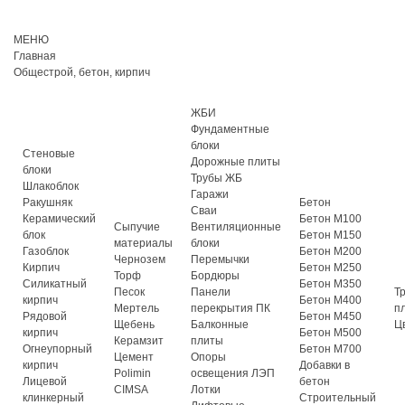
МЕНЮ
Главная
Общестрой, бетон, кирпич
ЖБИ
Фундаментные
блоки
Стеновые
Дорожные плиты
блоки
Трубы ЖБ
Шлакоблок
Гаражи
Ракушняк
Бетон
Сваи
Керамический
Бетон М100
Сыпучие
Вентиляционные
блок
Бетон М150
материалы
блоки
Газоблок
Бетон М200
Чернозем
Перемычки
Кирпич
Бетон М250
Торф
Бордюры
Силикатный
Бетон М350
Песок
Панели
Т
кирпич
Бетон М400
Мертель
перекрытия ПК
п
Рядовой
Бетон М450
Щебень
Балконные
Ц
кирпич
Бетон М500
Керамзит
плиты
Огнеупорный
Бетон М700
Цемент
Опоры
кирпич
Добавки в
Polimin
освещения ЛЭП
Лицевой
бетон
CIMSA
Лотки
клинкерный
Строительный