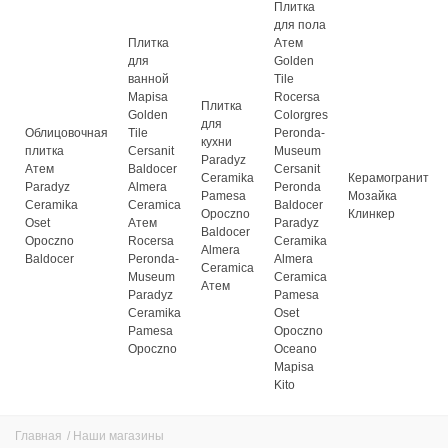
Плитка
для пола
Плитка
Атем
для
Golden
ванной
Tile
Mapisa
Rocersa
Плитка
Golden
Colorgres
для
Облицовочная
Tile
Peronda-
кухни
плитка
Cersanit
Museum
Paradyz
Атем
Baldocer
Cersanit
Ceramika
Керамогранит
Paradyz
Almera
Peronda
Pamesa
Мозайка
Ceramika
Ceramica
Baldocer
Opoczno
Клинкер
Oset
Атем
Paradyz
Baldocer
Opoczno
Rocersa
Ceramika
Almera
Baldocer
Peronda-
Almera
Ceramica
Museum
Ceramica
Атем
Paradyz
Pamesa
Ceramika
Oset
Pamesa
Opoczno
Opoczno
Oceano
Mapisa
Kito
Главная
/
Наши магазины