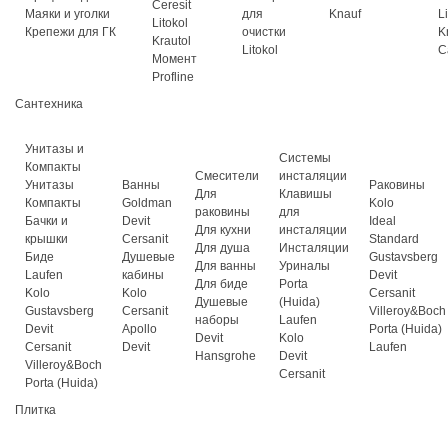
Ceresit
Маяки и уголки
для
Knauf
L
Litokol
Крепежи для ГК
очистки
K
Krautol
Litokol
C
Момент
Profline
Сантехника
Унитазы и
Системы
Компакты
Смесители
инсталяции
Унитазы
Ванны
Раковины
Для
Клавишы
Компакты
Goldman
Kolo
раковины
для
Бачки и
Devit
Ideal
Для кухни
инсталяции
крышки
Cersanit
Standard
Для душа
Инсталяции
Биде
Душевые
Gustavsberg
Для ванны
Уриналы
Laufen
кабины
Devit
Для биде
Porta
Kolo
Kolo
Cersanit
Душевые
(Huida)
Gustavsberg
Cersanit
Villeroy&Boch
наборы
Laufen
Devit
Apollo
Porta (Huida)
Devit
Kolo
Cersanit
Devit
Laufen
Hansgrohe
Devit
Villeroy&Boch
Cersanit
Porta (Huida)
Плитка