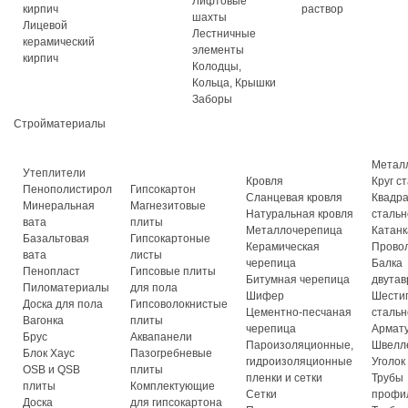
Лифтовые
кирпич
раствор
шахты
Лицевой
Лестничные
керамический
элементы
кирпич
Колодцы,
Кольца, Крышки
Заборы
Стройматериалы
Метал
Утеплители
Кровля
Круг с
Пенополистирол
Гипсокартон
Сланцевая кровля
Квадр
Минеральная
Магнезитовые
Натуральная кровля
стальн
вата
плиты
Металлочерепица
Катанк
Базальтовая
Гипсокартоные
Керамическая
Прово
вата
листы
черепица
Балка
Пенопласт
Гипсовые плиты
Битумная черепица
двутав
Пиломатериалы
для пола
Шифер
Шести
Доска для пола
Гипсоволокнистые
Цементно-песчаная
стальн
Вагонка
плиты
черепица
Армат
Брус
Аквапанели
Пароизоляционные,
Швелл
Блок Хаус
Пазогребневые
гидроизоляционные
Уголок
OSB и QSB
плиты
пленки и сетки
Трубы
плиты
Комплектующие
Сетки
профи
Доска
для гипсокартона