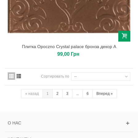
Плитка Opoczno Crystal palace бронза декор А
99,00 Грн
Сортировать по
--
«
назад
1
2
3
...
6
Вперед
»
О НАС