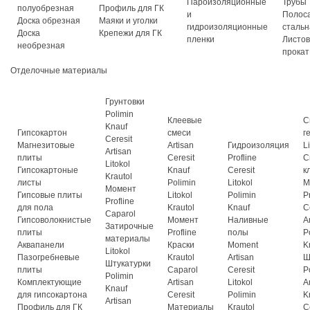
Пароизоляционные
Трубы
полуобрезная
Профиль для ГК
и
Полос
Доска обрезная
Маяки и уголки
гидроизоляционные
стальн
Доска
Крепежи для ГК
пленки
Листо
необрезная
прокат
Отделочные материалы
Грунтовки
Polimin
Клеевые
С
Knauf
Гипсокартон
смеси
г
Ceresit
Магнезитовые
Artisan
Гидроизоляция
L
Artisan
плиты
Ceresit
Profline
С
Litokol
Гипсокартоные
Knauf
Ceresit
к
Krautol
листы
Polimin
Litokol
М
Момент
Гипсовые плиты
Litokol
Polimin
P
Profline
для пола
Krautol
Knauf
C
Caparol
Гипсоволокнистые
Момент
Наливные
A
Затирочные
плиты
Profline
полы
P
материалы
Аквапанели
Краски
Moment
K
Litokol
Пазогребневые
Krautol
Artisan
Ш
Штукатурки
плиты
Caparol
Ceresit
P
Polimin
Комплектующие
Artisan
Litokol
A
Knauf
для гипсокартона
Ceresit
Polimin
K
Artisan
Профиль для ГК
Материалы
Krautol
C