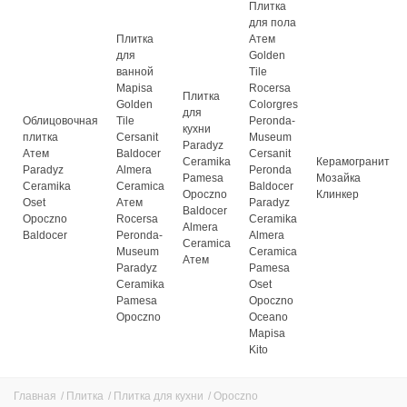
Плитка
для пола
Плитка
Атем
для
Golden
ванной
Tile
Mapisa
Rocersa
Плитка
Golden
Colorgres
для
Облицовочная
Tile
Peronda-
кухни
плитка
Cersanit
Museum
Paradyz
Атем
Baldocer
Cersanit
Ceramika
Керамогранит
Paradyz
Almera
Peronda
Pamesa
Мозайка
Ceramika
Ceramica
Baldocer
Opoczno
Клинкер
Oset
Атем
Paradyz
Baldocer
Opoczno
Rocersa
Ceramika
Almera
Baldocer
Peronda-
Almera
Ceramica
Museum
Ceramica
Атем
Paradyz
Pamesa
Ceramika
Oset
Pamesa
Opoczno
Opoczno
Oceano
Mapisa
Kito
Главная
/
Плитка
/
Плитка для кухни
/
Opoczno