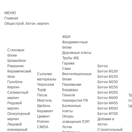
МЕНЮ
Главная
Общестрой, бетон, кирпич
ЖБИ
Фундаментные
блоки
Стеновые
Дорожные плиты
блоки
Трубы ЖБ
Шлакоблок
Гаражи
Ракушняк
Бетон
Сваи
Керамический
Бетон М100
Сыпучие
Вентиляционные
блок
Бетон М150
материалы
блоки
Газоблок
Бетон М200
Чернозем
Перемычки
Кирпич
Бетон М250
Торф
Бордюры
Силикатный
Бетон М350
Песок
Панели
Т
кирпич
Бетон М400
Мертель
перекрытия ПК
п
Рядовой
Бетон М450
Щебень
Балконные
Ц
кирпич
Бетон М500
Керамзит
плиты
Огнеупорный
Бетон М700
Цемент
Опоры
кирпич
Добавки в
Polimin
освещения ЛЭП
Лицевой
бетон
CIMSA
Лотки
клинкерный
Строительный