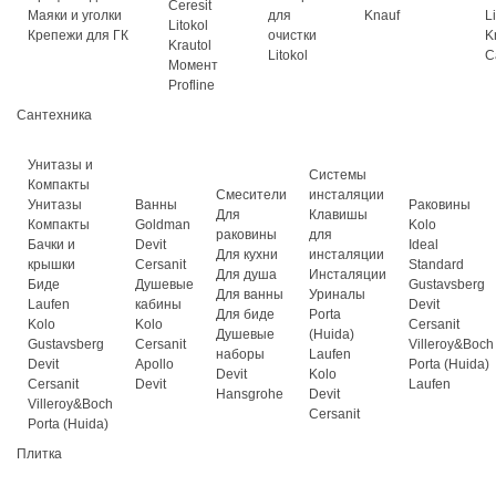
Ceresit
Маяки и уголки
для
Knauf
L
Litokol
Крепежи для ГК
очистки
K
Krautol
Litokol
C
Момент
Profline
Сантехника
Унитазы и
Системы
Компакты
Смесители
инсталяции
Унитазы
Ванны
Раковины
Для
Клавишы
Компакты
Goldman
Kolo
раковины
для
Бачки и
Devit
Ideal
Для кухни
инсталяции
крышки
Cersanit
Standard
Для душа
Инсталяции
Биде
Душевые
Gustavsberg
Для ванны
Уриналы
Laufen
кабины
Devit
Для биде
Porta
Kolo
Kolo
Cersanit
Душевые
(Huida)
Gustavsberg
Cersanit
Villeroy&Boch
наборы
Laufen
Devit
Apollo
Porta (Huida)
Devit
Kolo
Cersanit
Devit
Laufen
Hansgrohe
Devit
Villeroy&Boch
Cersanit
Porta (Huida)
Плитка