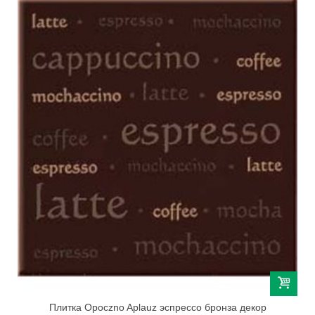
Плитка Opoczno Aplauz эспрессо бронза декор