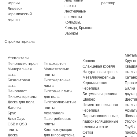
Лифтовые
кирпич
раствор
шахты
Лицевой
Лестничные
керамический
элементы
кирпич
Колодцы,
Кольца, Крышки
Заборы
Стройматериалы
Метал
Утеплители
Кровля
Круг с
Пенополистирол
Гипсокартон
Сланцевая кровля
Квадр
Минеральная
Магнезитовые
Натуральная кровля
стальн
вата
плиты
Металлочерепица
Катанк
Базальтовая
Гипсокартоные
Керамическая
Прово
вата
листы
черепица
Балка
Пенопласт
Гипсовые плиты
Битумная черепица
двутав
Пиломатериалы
для пола
Шифер
Шести
Доска для пола
Гипсоволокнистые
Цементно-песчаная
стальн
Вагонка
плиты
черепица
Армат
Брус
Аквапанели
Пароизоляционные,
Швелл
Блок Хаус
Пазогребневые
гидроизоляционные
Уголок
OSB и QSB
плиты
пленки и сетки
Трубы
плиты
Комплектующие
Сетки
профи
Доска
для гипсокартона