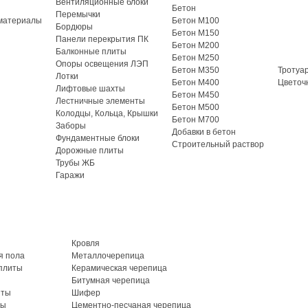
Вентиляционные блоки
Бетон
Перемычки
материалы
Бетон М100
Бордюры
Бетон М150
Панели перекрытия ПК
Бетон М200
Балконные плиты
Бетон М250
Опоры освещения ЛЭП
Бетон М350
Тротуа
Лотки
Бетон М400
Цветоч
Лифтовые шахты
Бетон М450
Лестничные элементы
Бетон М500
Колодцы, Кольца, Крышки
Бетон М700
Заборы
Добавки в бетон
Фундаментные блоки
Строительный раствор
Дорожные плиты
Трубы ЖБ
Гаражи
Кровля
я пола
Металлочерепица
плиты
Керамическая черепица
Битумная черепица
иты
Шифер
ты
Цементно-песчаная черепица