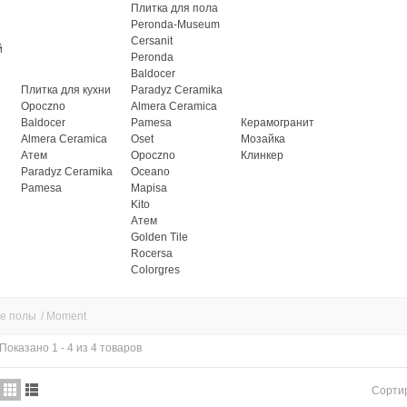
Плитка для пола
Peronda-Museum
Cersanit
й
Peronda
Baldocer
Плитка для кухни
Paradyz Ceramika
Opoczno
Almera Ceramica
Baldocer
Pamesa
Керамогранит
Almera Ceramica
Oset
Мозайка
Атем
Opoczno
Клинкер
Paradyz Ceramika
Oceano
Pamesa
Mapisa
Kito
Атем
Golden Tile
Rocersa
Colorgres
е полы
/
Moment
Показано 1 - 4 из 4 товаров
Сорти