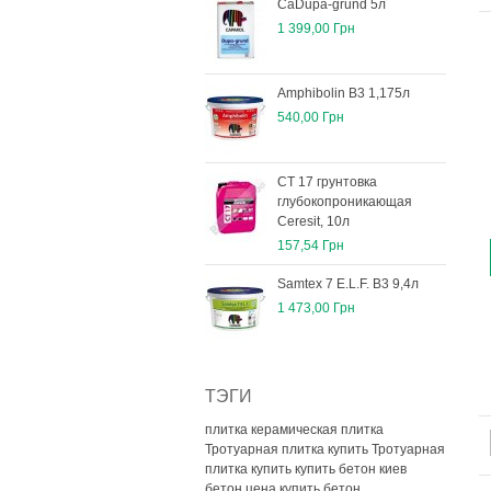
CaDupa-grund 5л
1 399,00 Грн
Amphibolin B3 1,175л
540,00 Грн
СТ 17 грунтовка
глубокопроникающая
Ceresit, 10л
157,54 Грн
Samtex 7 E.L.F. B3 9,4л
1 473,00 Грн
ТЭГИ
плитка керамическая плитка
Тротуарная плитка купить
Тротуарная
плитка купить
купить бетон киев
бетон цена
купить бетон