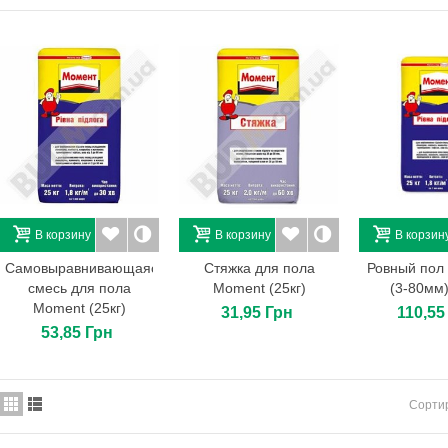
Тротуарная плитка Ромб
К-6. Цвет: серый.
124,80 Грн
Тротуарная плитка
Двойное «Т» 20х16х8.
Цвет:...
169,20 Грн
Бордюр парковый 80*20*8.
Цвет: венге.
56,40 Грн
В корзину
В корзину
В корзин
Бордюр парковый 80*20*8.
Самовыравнивающаяся
Стяжка для пола
Ровный по
Цвет: графит.
смесь для пола
Moment (25кг)
(3-80мм)
56,40 Грн
Moment (25кг)
31,95 Грн
110,55
53,85 Грн
Сорти