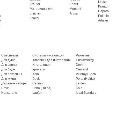
Litokol
Krautol
Knauf
Krautol
Материалы для
Moment
Caparol
очистки
Artisan
т
Polimin
Litokol
e
Artisan
n
Смесители
Системы инсталяции
Раковины
Для душа
Клавишы для инсталяции
Gustavsberg
Для ванны
Инсталяции
Devit
Для биде
Уриналы
Cersanit
Для раковины
Kolo
Villeroy&Boch
Для кухни
Devit
Porta (Huida)
Душевые наборы
Cersanit
Laufen
Devit
Porta (Huida)
Kolo
Hansgrohe
Laufen
Ideal Standard