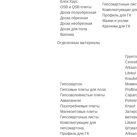
Блок Хаус
Гипсокартоные лис
OSB и QSB плиты
Комплектующие для
Доска полуобрезная
Профиль для ГК
Доска обрезная
Маяки и уголки
Доска необрезная
Крепежи для ГК
Доска для пола
Вагонка
Отделочные материалы
Грунто
Ceresit
Artisan
Litokol
Krautol
Гипсокартон
Момен
Гипсовые плиты для пола
Proflin
Гипсоволокнистые плиты
Caparo
Аквапанели
Polimi
Пазогребневые плиты
Knauf
Магнезитовые плиты
Затир
Гипсокартоные листы
матер
Комплектующие для
Litokol
гипсокартона
Штука
Профиль для ГК
Artisan