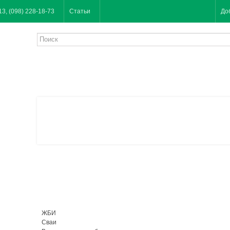
13, (098) 228-18-73
Статьи
До
ЖБИ
Сваи