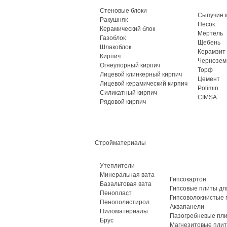
Стеновые блоки
Сыпучие 
Ракушняк
Песок
Керамический блок
Мертель
Газоблок
Щебень
Шлакоблок
Керамзит
Кирпич
Чернозем
Огнеупорный кирпич
Торф
Лицевой клинкерный кирпич
Цемент
Лицевой керамический кирпич
Polimin
Силикатный кирпич
CIMSA
Рядовой кирпич
Стройматериалы
Утеплители
Минеральная вата
Гипсокартон
Базальтовая вата
Гипсовые плиты дл
Пенопласт
Гипсоволокнистые 
Пенополистирол
Аквапанели
Пиломатериалы
Пазогребневые пл
Брус
Магнезитовые пли