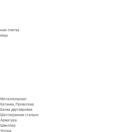
рная плитка
ницы
Металлопрокат
Катанка, Проволока
Балка двутавровая
Шестигранник стально
Арматура
Швеллер
Уголок