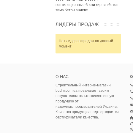
вентиляционные блоки
кирпич
бетон
зима
бетон в киеве
ЛИДЕРЫ ПРОДАЖ
Нет лидеров продаж на данный
момент
О НАС
К
Строительный интерне-магазин
budm.com.ua предлагает своим
покупателям только качественную
продукцию от
надежных производителей Украины.
Качество продукции подтверждается
сертификатами качества.
у
Р