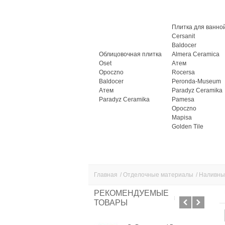
Плитка для ванно
Cersanit
Baldocer
Облицовочная плитка
Almera Ceramica
Oset
Атем
Opoczno
Rocersa
Baldocer
Peronda-Museum
Атем
Paradyz Ceramika
Paradyz Ceramika
Pamesa
Opoczno
Mapisa
Golden Tile
Главная
/
Отделочные материалы
/
Наливны
РЕКОМЕНДУЕМЫЕ
ТОВАРЫ