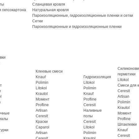
ты
Сланцевая кровля
 гипсокартона
Натуральная кровля
Пароизоляционные, гидроизоляционные пленки и сетки
Сетки
Пароизоляционные и гидроизоляционные пленки
вки
Силиконов
Клеевые смеси
герметики
Knauf
Гидроизоляция
Litokol
Polimin
Litokol
т
Смеси для 
Litokol
Polimin
e
Ceresit
Krautol
Knauf
l
Artisan
Момент
Profline
n
Polimin
Profline
Ceresit
Krautol
Artisan
Наливные
очные
Момент
Ceresit
полы
иалы
Profline
Краски
Ceresit
Шпаклевки
Caparol
Litokol
турки
Knauf
Artisan
Polimin
Ceresit
Ceresit
Krautol