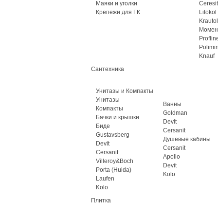
Маяки и уголки
Ceresit
Крепежи для ГК
Litokol
Krautol
Момен
Proflin
Polimi
Knauf
Сантехника
Унитазы и Компакты
Унитазы
Ванны
Компакты
Goldman
Бачки и крышки
Devit
Биде
Cersanit
Gustavsberg
Душевые кабины
Devit
Cersanit
Cersanit
Apollo
Villeroy&Boch
Devit
Porta (Huida)
Kolo
Laufen
Kolo
Плитка