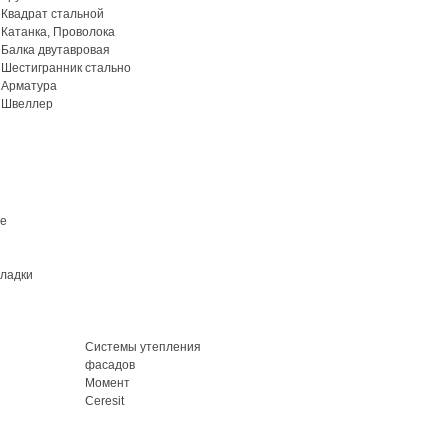
Квадрат стальной
Катанка, Проволока
Балка двутавровая
Шестигранник стально
Арматура
Швеллер
ие
кладки
Системы утепления
фасадов
Момент
Ceresit