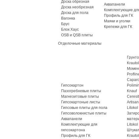
Доска обрезная
Аквапанели
Доска необрезная
Комплектующие для
Доска для пола
Профиль для ГК
Вагонка
Маяки и уголки
Брус
Крепежи для ГК
Блок Хаус
OSB и QSB плиты
Отделочные материалы
Грунто
Krautol
Момен
Proflin
Caparo
Гипсокартон
Polimi
Пазогребневые плиты
Knauf
Магнезитовые плиты
Ceresit
Гипсокартоные листы
Artisan
Гипсовые плиты для пола
Litokol
Гипсоволокнистые плиты
Затир
Аквапанели
матер
Комплектующие для
Litokol
гипсокартона
Штука
Профиль для ГК
Krautol