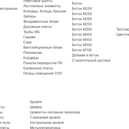
Лифтовые шахты
Бетон
Лестничные элементы
материалы
Бетон М100
Колодцы, Кольца, Крышки
Бетон М150
Заборы
Бетон М200
Фундаментные блоки
Бетон М250
Дорожные плиты
Бетон М350
Тротуа
Трубы ЖБ
Бетон М400
Цветоч
Гаражи
Бетон М450
Сваи
Бетон М500
Вентиляционные блоки
Бетон М700
Перемычки
Добавки в бетон
Бордюры
Строительный раствор
Панели перекрытия ПК
Балконные плиты
Опоры освещения ЛЭП
Кровля
иты
Шифер
ты
Цементно-песчаная черепица
ты
Сланцевая кровля
я пола
Натуральная кровля
плиты
Металлочерепица