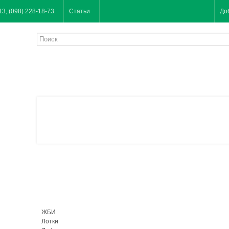
13, (098) 228-18-73
Статьи
До
ЖБИ
Лотки