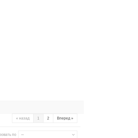
«
назад
1
2
Вперед
»
ровать по
--