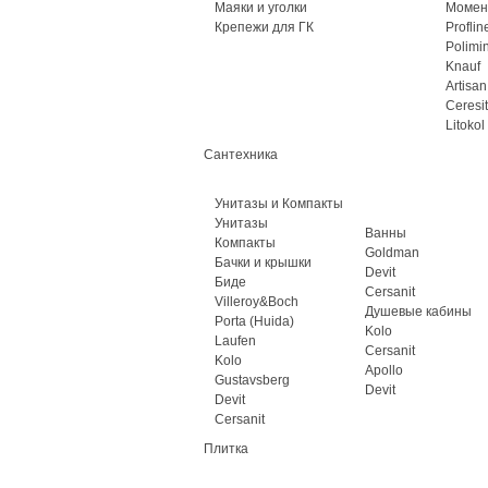
Маяки и уголки
Момен
Крепежи для ГК
Proflin
Polimi
Knauf
Artisan
Ceresit
Litokol
Сантехника
Унитазы и Компакты
Унитазы
Ванны
Компакты
Goldman
Бачки и крышки
Devit
Биде
Cersanit
Villeroy&Boch
Душевые кабины
Porta (Huida)
Kolo
Laufen
Cersanit
Kolo
Apollo
Gustavsberg
Devit
Devit
Cersanit
Плитка