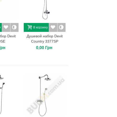
у
В корзину
бор Devit
Душевой набор Devit
0SE
Country 3377SP
Грн
0,00 Грн