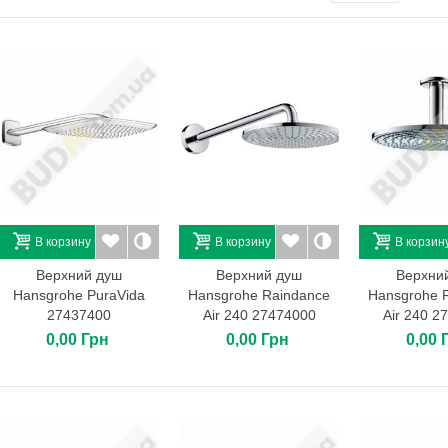
Sylitol Bio-Innenfarbe B1 5л
883,00 Грн
Поликарбонат сотовый
6х2,1х0,008. Soton. Цвет:...
2 842,94 Грн
Минеральная вата
Termolife ТЛ ВЕНТФАСАД-
В...
1 625,60 Грн
В корзину
В корзину
В корзин
Бордюр дорожный
Верхний душ
Верхний душ
Верхни
100*30*18. Цвет: серый.
Hansgrohe PuraVida
Hansgrohe Raindance
Hansgrohe 
108,00 Грн
27437400
Air 240 27474000
Air 240 2
0,00 Грн
0,00 Грн
0,00 