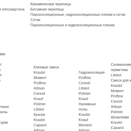
Керамическая черепица
 гипсокартона
Битумная черепица
Пароизоляционные, гидроизоляционные пленки и сетки
Сетки
Пароизоляционные и гидроизоляционные пленки
вки
т
Силиконов
Клеевые смеси
e
герметики
Krautol
Гидроизоляция
l
Litokol
Момент
Profline
n
Смеси для 
Profline
Ceresit
Krautol
Artisan
Litokol
Момент
Ceresit
Polimin
Profline
Knauf
Knauf
Ceresit
Polimin
Наливные
очные
Artisan
Litokol
полы
иалы
Polimin
Краски
Krautol
Шпаклевки
Krautol
Knauf
турки
Krautol
Caparol
Moment
Caparol
Artisan
Artisan