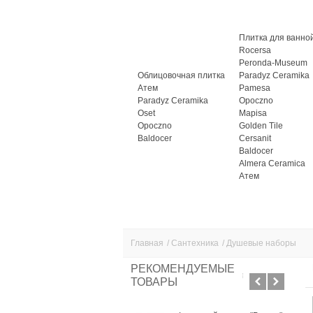
Плитка для ванно
Rocersa
Peronda-Museum
Облицовочная плитка
Paradyz Ceramika
Атем
Pamesa
Paradyz Ceramika
Opoczno
Oset
Mapisa
Opoczno
Golden Tile
Baldocer
Cersanit
Baldocer
Almera Ceramica
Атем
Главная
/
Сантехника
/
Душевые наборы
РЕКОМЕНДУЕМЫЕ
ТОВАРЫ