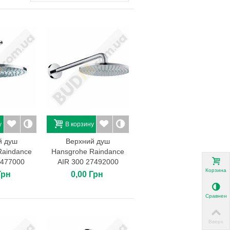
у
В корзину
й душ
Верхний душ
Raindance
Hansgrohe Raindance
7477000
AIR 300 27492000
Корзина
Грн
0,00 Грн
Сравнени
Вверх