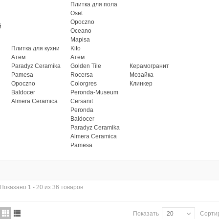
Плитка для пола
Oset
Opoczno
й
Oceano
Mapisa
Плитка для кухни
Kito
Атем
Атем
Paradyz Ceramika
Golden Tile
Керамогранит
Pamesa
Rocersa
Мозайка
Opoczno
Colorgres
Клинкер
Baldocer
Peronda-Museum
Almera Ceramica
Cersanit
Peronda
Baldocer
Paradyz Ceramika
Almera Ceramica
Pamesa
Показано 1 - 20 из 36 товаров
Показать
20
Сорти