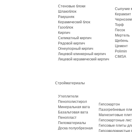
Стеновые блоки
Сыпучие 
Шлакоблок
Керамзит
Ракушняк
Чернозем
Керамический блок
Торф
Газоблок
Песок
Кирпич
Мертель
Силикатный кирпич
Щебень
Рядовой кирпич
Цемент
Огнеупорный кирпич
Polimin
Лицевой клинкерный кирпич
CIMSA
Лицевой керамический кирпич
Стройматериалы
Утеплители
Пенополистирол
Гипсокартон
Минеральная вата
Пазогребневые пл
Базальтовая вата
Магнезитовые пли
Пенопласт
Гипсокартоные лис
Пиломатериалы
Гипсовые плиты дл
Доска полуобрезная
Гипсоволокнистые 