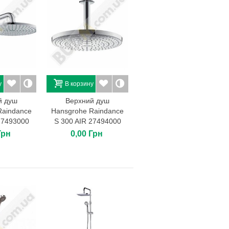
у
В корзину
й душ
Верхний душ
Raindance
Hansgrohe Raindance
27493000
S 300 AIR 27494000
Грн
0,00 Грн