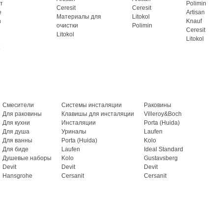
т
Polimin
Ceresit
Ceresit
e
Artisan
Материалы для
Litokol
n
Knauf
очистки
Polimin
Ceresit
Litokol
Litokol
Смесители
Системы инсталяции
Раковины
Для раковины
Клавишы для инсталяции
Villeroy&Boch
Для кухни
Инсталяции
Porta (Huida)
Для душа
Уриналы
Laufen
Для ванны
Porta (Huida)
Kolo
Для биде
Laufen
Ideal Standard
Душевые наборы
Kolo
Gustavsberg
Devit
Devit
Devit
Hansgrohe
Cersanit
Cersanit