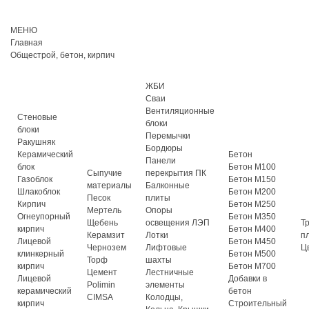
МЕНЮ
Главная
Общестрой, бетон, кирпич
ЖБИ
Сваи
Вентиляционные
Стеновые
блоки
блоки
Перемычки
Ракушняк
Бордюры
Керамический
Бетон
Панели
блок
Бетон М100
Сыпучие
перекрытия ПК
Газоблок
Бетон М150
материалы
Балконные
Шлакоблок
Бетон М200
Песок
плиты
Кирпич
Бетон М250
Мертель
Опоры
Огнеупорный
Бетон М350
Щебень
освещения ЛЭП
Т
кирпич
Бетон М400
Керамзит
Лотки
п
Лицевой
Бетон М450
Чернозем
Лифтовые
Ц
клинкерный
Бетон М500
Торф
шахты
кирпич
Бетон М700
Цемент
Лестничные
Лицевой
Добавки в
Polimin
элементы
керамический
бетон
CIMSA
Колодцы,
кирпич
Строительный