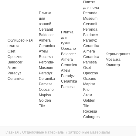
Плитка
для пола
Плитка
Peronda-
для
Museum
ванной
Cersanit
Cersanit
Peronda
Плитка
Baldocer
Baldocer
для
Облицовочная
Almera
Paradyz
кухни
плитка
Ceramica
Ceramika
Opoczno
Oset
Атем
Almera
Baldocer
Керамогранит
Opoczno
Rocersa
Ceramica
Almera
Мозайка
Baldocer
Peronda-
Pamesa
Ceramica
Клинкер
Атем
Museum
Oset
Атем
Paradyz
Paradyz
Opoczno
Paradyz
Ceramika
Ceramika
Oceano
Ceramika
Pamesa
Mapisa
Pamesa
Opoczno
Kito
Mapisa
Атем
Golden
Golden
Tile
Tile
Rocersa
Colorgres
Главная
/
Отделочные материалы
/
Затирочные материалы