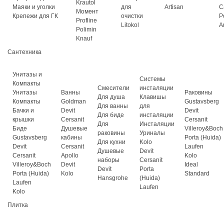
Krautol
Маяки и уголки
для
Artisan
C
Момент
Крепежи для ГК
очистки
P
Profline
Litokol
A
Polimin
Knauf
Сантехника
Унитазы и
Системы
Компакты
Смесители
инсталяции
Унитазы
Ванны
Раковины
Для душа
Клавишы
Компакты
Goldman
Gustavsberg
Для ванны
для
Бачки и
Devit
Devit
Для биде
инсталяции
крышки
Cersanit
Cersanit
Для
Инсталяции
Биде
Душевые
Villeroy&Boch
раковины
Уриналы
Gustavsberg
кабины
Porta (Huida)
Для кухни
Kolo
Devit
Cersanit
Laufen
Душевые
Devit
Cersanit
Apollo
Kolo
наборы
Cersanit
Villeroy&Boch
Devit
Ideal
Devit
Porta
Porta (Huida)
Kolo
Standard
Hansgrohe
(Huida)
Laufen
Laufen
Kolo
Плитка