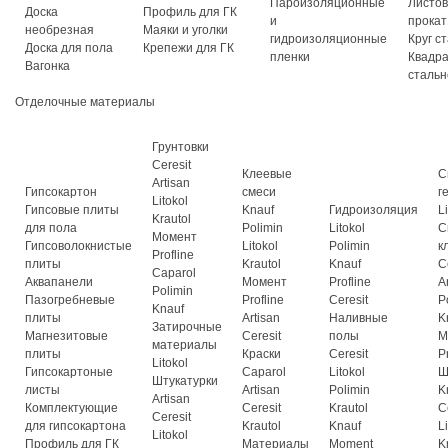
Пароизоляционные
Листо
Доска
Профиль для ГК
и
прокат
необрезная
Маяки и уголки
гидроизоляционные
Круг с
Доска для пола
Крепежи для ГК
пленки
Квадр
Вагонка
стальн
Отделочные материалы
Грунтовки
Ceresit
Клеевые
С
Artisan
Гипсокартон
смеси
г
Litokol
Гипсовые плиты
Knauf
Гидроизоляция
L
Krautol
для пола
Polimin
Litokol
С
Момент
Гипсоволокнистые
Litokol
Polimin
к
Profline
плиты
Krautol
Knauf
C
Caparol
Аквапанели
Момент
Profline
A
Polimin
Пазогребневые
Profline
Ceresit
P
Knauf
плиты
Artisan
Наливные
K
Затирочные
Магнезитовые
Ceresit
полы
М
материалы
плиты
Краски
Ceresit
P
Litokol
Гипсокартоные
Caparol
Litokol
Ш
Штукатурки
листы
Artisan
Polimin
K
Artisan
Комплектующие
Ceresit
Krautol
C
Ceresit
для гипсокартона
Krautol
Knauf
L
Litokol
Профиль для ГК
Материалы
Moment
K