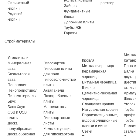
Кольца, Крышки
Силикатный
раствор
Заборы
кирпич
Фундаментные
Рядовой
блоки
кирпич
Дорожные плиты
Трубы ЖБ
Гаражи
Стройматериалы
Метал
Утеплители
Кровля
Катанк
Минеральная
Гипсокартон
Металлочерепица
Прово
вата
Гипсовые плиты
Керамическая
Балка
Базальтовая
для пола
черепица
двутав
вата
Гипсоволокнистые
Битумная черепица
Шести
Пенопласт
плиты
Шифер
стальн
Пенополистирол
Аквапанели
Цементно-песчаная
Армат
Пиломатериалы
Пазогребневые
черепица
Швелл
Брус
плиты
Сланцевая кровля
Уголок
Блок Хаус
Магнезитовые
Натуральная кровля
Трубы
OSB и QSB
плиты
Пароизоляционные,
профи
плиты
Гипсокартоные
гидроизоляционные
Трубы
Доска
листы
пленки и сетки
Полос
полуобрезная
Комплектующие
Сетки
стальн
Доска обрезная
для гипсокартона