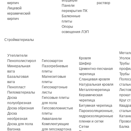
Бордюры
кирпич
раствор
Панели
Лицевой
перекрытия ПК
керамический
Балконные
кирпич
плиты
Опоры
освещения ЛЭП
Стройматериалы
Метал
Утеплители
Кровля
Уголок
Пенополистирол
Гипсокартон
Шифер
Трубы
Минеральная
Пазогребневые
Цементно-песчаная
профи
вата
плиты
черепица
Трубы
Базальтовая
Магнезитовые
Сланцевая кровля
Полос
вата
плиты
Натуральная кровля
стальн
Пенопласт
Гипсокартоные
Металлочерепица
Листо
Пиломатериалы
листы
Керамическая
прокат
Доска
Гипсовые плиты
черепица
Круг с
полуобрезная
для пола
Битумная черепица
Квадр
Доска обрезная
Гипсоволокнистые
Пароизоляционные,
стальн
Доска
плиты
гидроизоляционные
Катанк
необрезная
Аквапанели
пленки и сетки
Прово
Доска для пола
Комплектующие
Сетки
Балка
Вагонка
для гипсокартона