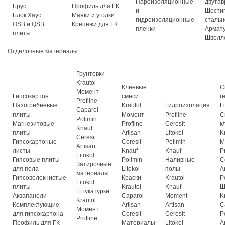
Пароизоляционные
двутав
Брус
Профиль для ГК
и
Шести
Блок Хаус
Маяки и уголки
гидроизоляционные
стальн
OSB и QSB
Крепежи для ГК
пленки
Армат
плиты
Швелл
Отделочные материалы
Грунтовки
Krautol
Клеевые
С
Момент
Гипсокартон
смеси
г
Profline
Пазогребневые
Krautol
Гидроизоляция
L
Caparol
плиты
Момент
Profline
С
Polimin
Магнезитовые
Profline
Ceresit
к
Knauf
плиты
Artisan
Litokol
K
Ceresit
Гипсокартоные
Ceresit
Polimin
М
Artisan
листы
Knauf
Knauf
P
Litokol
Гипсовые плиты
Polimin
Наливные
C
Затирочные
для пола
Litokol
полы
A
материалы
Гипсоволокнистые
Краски
Krautol
P
Litokol
плиты
Krautol
Knauf
Ш
Штукатурки
Аквапанели
Caparol
Moment
K
Krautol
Комплектующие
Artisan
Artisan
C
Момент
для гипсокартона
Ceresit
Ceresit
P
Profline
Профиль для ГК
Материалы
Litokol
A