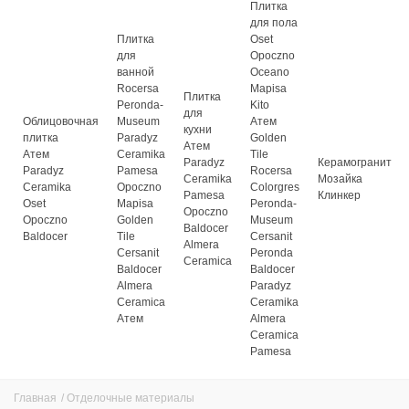
Плитка
для пола
Плитка
Oset
для
Opoczno
ванной
Oceano
Rocersa
Mapisa
Плитка
Peronda-
Kito
для
Облицовочная
Museum
Атем
кухни
плитка
Paradyz
Golden
Атем
Атем
Ceramika
Tile
Paradyz
Керамогранит
Paradyz
Pamesa
Rocersa
Ceramika
Мозайка
Ceramika
Opoczno
Colorgres
Pamesa
Клинкер
Oset
Mapisa
Peronda-
Opoczno
Opoczno
Golden
Museum
Baldocer
Baldocer
Tile
Cersanit
Almera
Cersanit
Peronda
Ceramica
Baldocer
Baldocer
Almera
Paradyz
Ceramica
Ceramika
Атем
Almera
Ceramica
Pamesa
Главная
/
Отделочные материалы