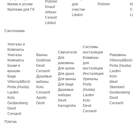
Polimin
Маяки и уголки
для
Polimin
K
Knauf
Крепежи для ГК
очистки
C
Artisan
Litokol
L
Ceresit
Litokol
Сантехника
Унитазы и
Системы
Компакты
Смесители
инсталяции
Унитазы
Ванны
Раковины
Для
Клавишы
Компакты
Goldman
Villeroy&Boch
раковины
для
Бачки и
Devit
Porta (Huida)
Для кухни
инсталяции
крышки
Cersanit
Laufen
Для душа
Инсталяции
Биде
Душевые
Kolo
Для ванны
Уриналы
Villeroy&Boch
кабины
Ideal
Для биде
Porta
Porta (Huida)
Kolo
Standard
Душевые
(Huida)
Laufen
Cersanit
Gustavsberg
наборы
Laufen
Kolo
Apollo
Devit
Devit
Kolo
Gustavsberg
Devit
Cersanit
Hansgrohe
Devit
Devit
Cersanit
Cersanit
Плитка