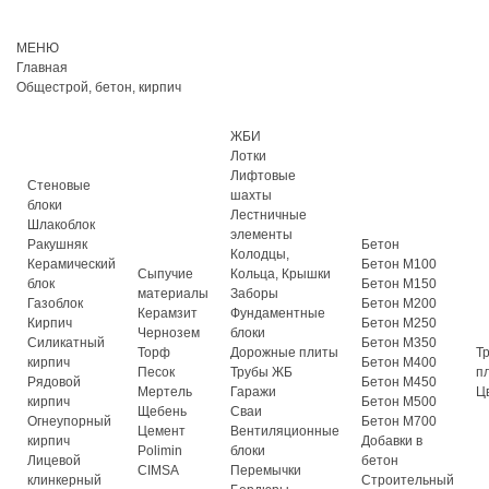
МЕНЮ
Главная
Общестрой, бетон, кирпич
ЖБИ
Лотки
Лифтовые
Стеновые
шахты
блоки
Лестничные
Шлакоблок
элементы
Ракушняк
Бетон
Колодцы,
Керамический
Бетон М100
Сыпучие
Кольца, Крышки
блок
Бетон М150
материалы
Заборы
Газоблок
Бетон М200
Керамзит
Фундаментные
Кирпич
Бетон М250
Чернозем
блоки
Силикатный
Бетон М350
Торф
Дорожные плиты
Т
кирпич
Бетон М400
Песок
Трубы ЖБ
п
Рядовой
Бетон М450
Мертель
Гаражи
Ц
кирпич
Бетон М500
Щебень
Сваи
Огнеупорный
Бетон М700
Цемент
Вентиляционные
кирпич
Добавки в
Polimin
блоки
Лицевой
бетон
CIMSA
Перемычки
клинкерный
Строительный