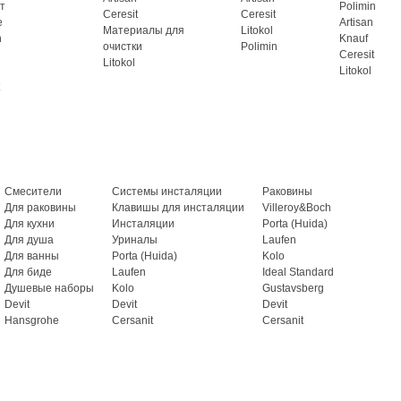
т
Polimin
Ceresit
Ceresit
e
Artisan
Материалы для
Litokol
n
Knauf
очистки
Polimin
Ceresit
Litokol
Litokol
Смесители
Системы инсталяции
Раковины
Для раковины
Клавишы для инсталяции
Villeroy&Boch
Для кухни
Инсталяции
Porta (Huida)
Для душа
Уриналы
Laufen
Для ванны
Porta (Huida)
Kolo
Для биде
Laufen
Ideal Standard
Душевые наборы
Kolo
Gustavsberg
Devit
Devit
Devit
Hansgrohe
Cersanit
Cersanit