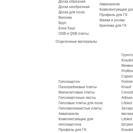
Доска обрезная
Аквапанели
Доска необрезная
Комплектующие для
Доска для пола
Профиль для ГК
Вагонка
Маяки и уголки
Брус
Крепежи для ГК
Блок Хаус
OSB и QSB плиты
Отделочные материалы
Грунто
Krautol
Момен
Proflin
Caparo
Гипсокартон
Polimi
Пазогребневые плиты
Knauf
Магнезитовые плиты
Ceresit
Гипсокартоные листы
Artisan
Гипсовые плиты для пола
Litokol
Гипсоволокнистые плиты
Затир
Аквапанели
матер
Комплектующие для
Litokol
гипсокартона
Штука
Профиль для ГК
Krautol