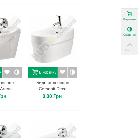
Корзина
Сравнени
Вверх
у
В корзину
весное
Биде подвесное
 Arena
Cersanit Deco
Грн
0,00 Грн