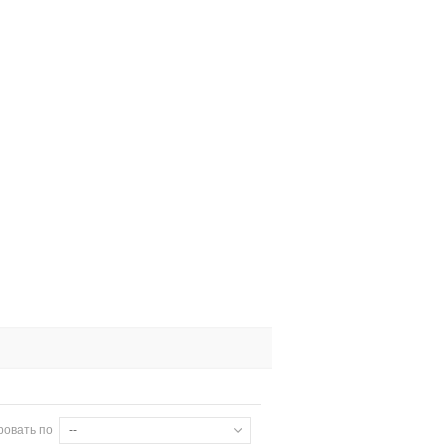
ровать по
--