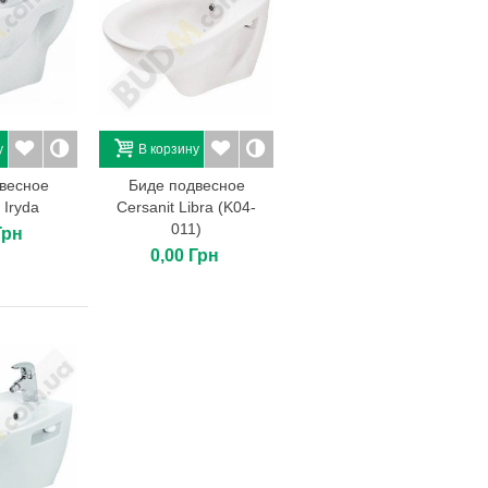
у
В корзину
весное
Биде подвесное
 Iryda
Cersanit Libra (K04-
011)
Грн
0,00 Грн