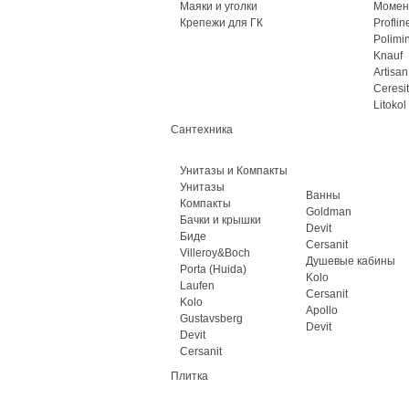
Маяки и уголки
Момен
Крепежи для ГК
Proflin
Polimi
Knauf
Artisan
Ceresit
Litokol
Сантехника
Унитазы и Компакты
Унитазы
Ванны
Компакты
Goldman
Бачки и крышки
Devit
Биде
Cersanit
Villeroy&Boch
Душевые кабины
Porta (Huida)
Kolo
Laufen
Cersanit
Kolo
Apollo
Gustavsberg
Devit
Devit
Cersanit
Плитка