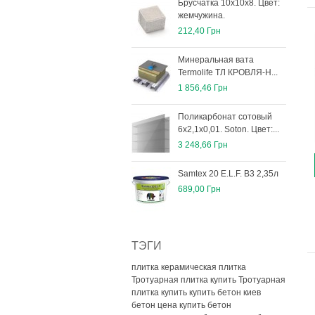
Брусчатка 10х10х8. Цвет:
жемчужина.
212,40 Грн
Минеральная вата
Termolife ТЛ КРОВЛЯ-Н...
1 856,46 Грн
Поликарбонат сотовый
6х2,1х0,01. Soton. Цвет:...
3 248,66 Грн
Samtex 20 E.L.F. B3 2,35л
689,00 Грн
ТЭГИ
плитка керамическая плитка
Тротуарная плитка купить
Тротуарная
плитка купить
купить бетон киев
бетон цена
купить бетон