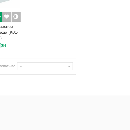
у
весное
ezia (K01-
)
Грн
ровать по
--