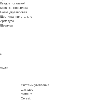
Квадрат стальной
Катанка, Проволока
Балка двутавровая
Шестигранник стально
Арматура
Швеллер
ие
кладки
Системы утепления
фасадов
Момент
Ceresit