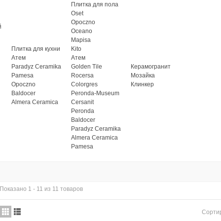
Плитка для пола
Oset
Opoczno
й
Oceano
Mapisa
Плитка для кухни
Kito
Атем
Атем
Paradyz Ceramika
Golden Tile
Керамогранит
Pamesa
Rocersa
Мозайка
Opoczno
Colorgres
Клинкер
Baldocer
Peronda-Museum
Almera Ceramica
Cersanit
Peronda
Baldocer
Paradyz Ceramika
Almera Ceramica
Pamesa
Показано 1 - 11 из 11 товаров
Сорти