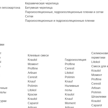
Керамическая черепица
 гипсокартона
Битумная черепица
Пароизоляционные, гидроизоляционные пленки и сетки
Сетки
Пароизоляционные и гидроизоляционные пленки
вки
т
Силиконов
Клеевые смеси
e
герметики
Krautol
Гидроизоляция
l
Litokol
Момент
Profline
n
Смеси для 
Profline
Ceresit
Krautol
Artisan
Litokol
Момент
Ceresit
Polimin
Profline
Knauf
Knauf
Ceresit
Polimin
Наливные
очные
Artisan
Litokol
полы
иалы
Polimin
Краски
Krautol
Шпаклевки
Krautol
Knauf
турки
Krautol
Caparol
Moment
Caparol
Artisan
Artisan