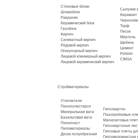
Стеновые блоки
Сыпучие 
Шлакоблок
Керамзит
Ракушняк
Чернозем
Керамический блок
Торф
Газоблок
Песок
Кирпич
Мертель
Силикатный кирпич
Щебень
Рядовой кирпич
Цемент
Огнеупорный кирпич
Polimin
Лицевой клинкерный кирпич
CIMSA
Лицевой керамический кирпич
Стройматериалы
Утеплители
Пенополистирол
Гипсокартон
Минеральная вата
Пазогребневые пл
Базальтовая вата
Магнезитовые пли
Пенопласт
Гипсокартоные лис
Пиломатериалы
Гипсовые плиты дл
Доска полуобрезная
Гипсоволокнистые 