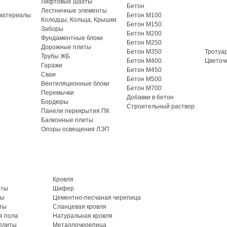
Лифтовые шахты
Бетон
Лестничные элементы
материалы
Бетон М100
Колодцы, Кольца, Крышки
Бетон М150
Заборы
Бетон М200
Фундаментные блоки
Бетон М250
Дорожные плиты
Бетон М350
Тротуа
Трубы ЖБ
Бетон М400
Цветоч
Гаражи
Бетон М450
Сваи
Бетон М500
Вентиляционные блоки
Бетон М700
Перемычки
Добавки в бетон
Бордюры
Строительный раствор
Панели перекрытия ПК
Балконные плиты
Опоры освещения ЛЭП
Кровля
иты
Шифер
ты
Цементно-песчаная черепица
ты
Сланцевая кровля
я пола
Натуральная кровля
плиты
Металлочерепица