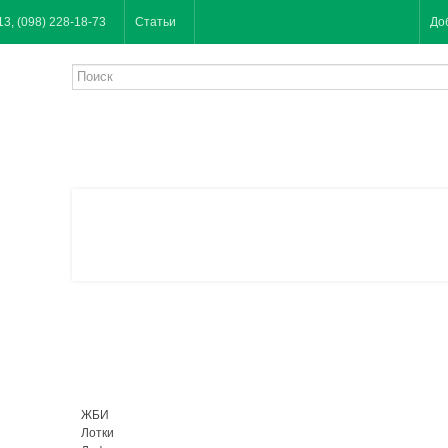
13, (098) 228-18-73
Статьи
До
ЖБИ
Лотки