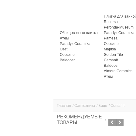
Плитка для ванно
Rocersa
Peronda-Museum
Облицовочная плитка
Paradyz Ceramika
Атем
Pamesa
Paradyz Ceramika
Opoczno
Oset
Mapisa
Opoczno
Golden Tile
Baldocer
Cersanit
Baldocer
Almera Ceramica
Атем
Главная
/
Сантехника
/
Биде
/
Cersanit
РЕКОМЕНДУЕМЫЕ
ТОВАРЫ