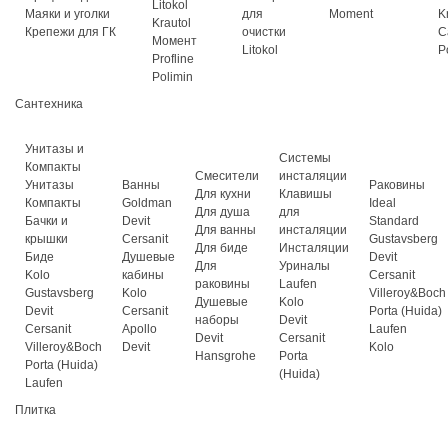
Litokol
Маяки и уголки
для
Moment
K
Krautol
Крепежи для ГК
очистки
C
Момент
Litokol
P
Profline
Polimin
Сантехника
Унитазы и
Системы
Компакты
Смесители
инсталяции
Унитазы
Ванны
Раковины
Для кухни
Клавишы
Компакты
Goldman
Ideal
Для душа
для
Бачки и
Devit
Standard
Для ванны
инсталяции
крышки
Cersanit
Gustavsberg
Для биде
Инсталяции
Биде
Душевые
Devit
Для
Уриналы
Kolo
кабины
Cersanit
раковины
Laufen
Gustavsberg
Kolo
Villeroy&Boch
Душевые
Kolo
Devit
Cersanit
Porta (Huida)
наборы
Devit
Cersanit
Apollo
Laufen
Devit
Cersanit
Villeroy&Boch
Devit
Kolo
Hansgrohe
Porta
Porta (Huida)
(Huida)
Laufen
Плитка