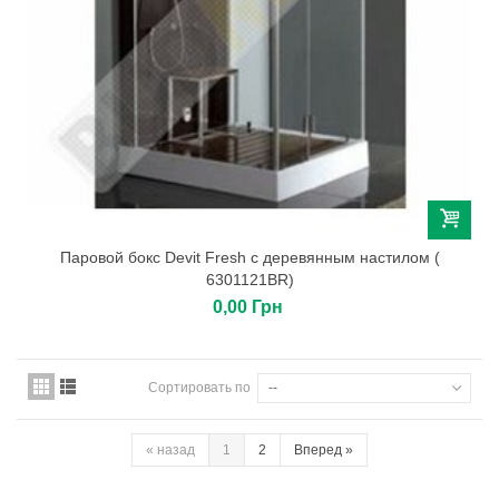
Паровой бокс Devit Fresh c деревянным настилом (
6301121BR)
0,00 Грн
Сортировать по
--
«
назад
1
2
Вперед
»