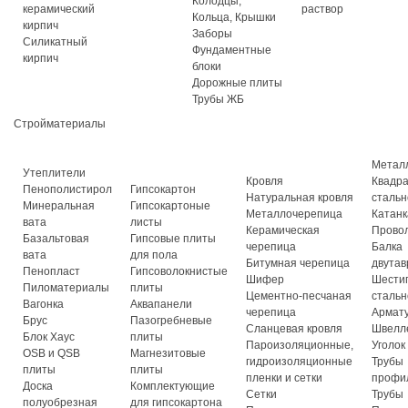
Колодцы,
керамический
раствор
Кольца, Крышки
кирпич
Заборы
Силикатный
Фундаментные
кирпич
блоки
Дорожные плиты
Трубы ЖБ
Стройматериалы
Метал
Утеплители
Кровля
Квадр
Пенополистирол
Гипсокартон
Натуральная кровля
стальн
Минеральная
Гипсокартоные
Металлочерепица
Катанк
вата
листы
Керамическая
Прово
Базальтовая
Гипсовые плиты
черепица
Балка
вата
для пола
Битумная черепица
двутав
Пенопласт
Гипсоволокнистые
Шифер
Шести
Пиломатериалы
плиты
Цементно-песчаная
стальн
Вагонка
Аквапанели
черепица
Армат
Брус
Пазогребневые
Сланцевая кровля
Швелл
Блок Хаус
плиты
Пароизоляционные,
Уголок
OSB и QSB
Магнезитовые
гидроизоляционные
Трубы
плиты
плиты
пленки и сетки
профи
Доска
Комплектующие
Сетки
Трубы
полуобрезная
для гипсокартона