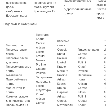
Пароизоляционные
Полос
Доска обрезная
Профиль для ГК
и
стальн
Доска
Маяки и уголки
гидроизоляционные
Листо
необрезная
Крепежи для ГК
пленки
прокат
Доска для пола
Круг с
Отделочные материалы
Грунтовки
Knauf
Клеевые
С
Ceresit
Гипсокартон
смеси
г
Artisan
Гипсокартоные
Ceresit
Гидроизоляция
L
Litokol
листы
Knauf
Ceresit
С
Krautol
Гипсовые плиты
Polimin
Litokol
к
Момент
для пола
Litokol
Polimin
P
Profline
Гипсоволокнистые
Krautol
Knauf
C
Caparol
плиты
Момент
Profline
A
Polimin
Аквапанели
Profline
Наливные
P
Затирочные
Пазогребневые
Artisan
полы
K
материалы
плиты
Краски
Artisan
М
Litokol
Магнезитовые
Krautol
Ceresit
Ш
Штукатурки
плиты
Caparol
Litokol
A
Knauf
Комплектующие
Artisan
Polimin
K
Artisan
для гипсокартона
Ceresit
Krautol
C
Ceresit
Профиль для ГК
Материалы
Knauf
L