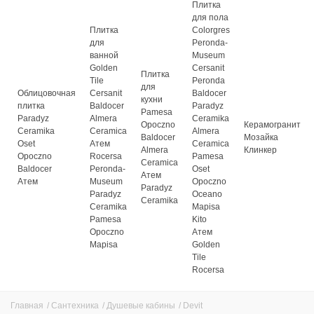
Плитка
для пола
Плитка
Colorgres
для
Peronda-
ванной
Museum
Golden
Cersanit
Плитка
Tile
Peronda
для
Облицовочная
Cersanit
Baldocer
кухни
плитка
Baldocer
Paradyz
Pamesa
Paradyz
Almera
Ceramika
Opoczno
Керамогранит
Ceramika
Ceramica
Almera
Baldocer
Мозайка
Oset
Атем
Ceramica
Almera
Клинкер
Opoczno
Rocersa
Pamesa
Ceramica
Baldocer
Peronda-
Oset
Атем
Атем
Museum
Opoczno
Paradyz
Paradyz
Oceano
Ceramika
Ceramika
Mapisa
Pamesa
Kito
Opoczno
Атем
Mapisa
Golden
Tile
Rocersa
Главная
/
Сантехника
/
Душевые кабины
/
Devit