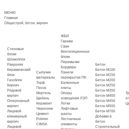
МЕНЮ
Главная
Общестрой, бетон, кирпич
ЖБИ
Гаражи
Сваи
Стеновые
Вентиляционные
блоки
блоки
Шлакоблок
Перемычки
Ракушняк
Бетон
Бордюры
Керамический
Бетон М100
Сыпучие
Панели
блок
Бетон М150
материалы
перекрытия ПК
Газоблок
Бетон М200
Торф
Балконные
Кирпич
Бетон М250
Песок
плиты
Рядовой
Бетон М350
Мертель
Опоры
Т
кирпич
Бетон М400
Щебень
освещения ЛЭП
п
Огнеупорный
Бетон М450
Керамзит
Лотки
Ц
кирпич
Бетон М500
Чернозем
Лифтовые
Лицевой
Бетон М700
Цемент
шахты
клинкерный
Добавки в
Polimin
Лестничные
кирпич
бетон
CIMSA
элементы
Лицевой
Строительный