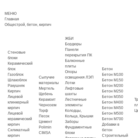
МЕНЮ
Главная
Общестрой, бетон, кирпич
ЖБИ
Бордюры
Панели
Стеновые
перекрытия ПК
блоки
Балконные
Керамический
плиты
блок
Бетон
Опоры
Газоблок
Бетон М100
Сыпучие
освещения ЛЭП
Шлакоблок
Бетон М150
материалы
Лотки
Ракушняк
Бетон М200
Мертель
Лифтовые
Кирпич
Бетон М250
Щебень
шахты
Лицевой
Бетон М350
Керамзит
Лестничные
Т
клинкерный
Бетон М400
Чернозем
элементы
п
кирпич
Бетон М450
Торф
Колодцы,
Ц
Лицевой
Бетон М500
Песок
Кольца, Крышки
керамический
Бетон М700
Цемент
Заборы
кирпич
Добавки в
Polimin
Фундаментные
Силикатный
бетон
CIMSA
блоки
кирпич
Строительный