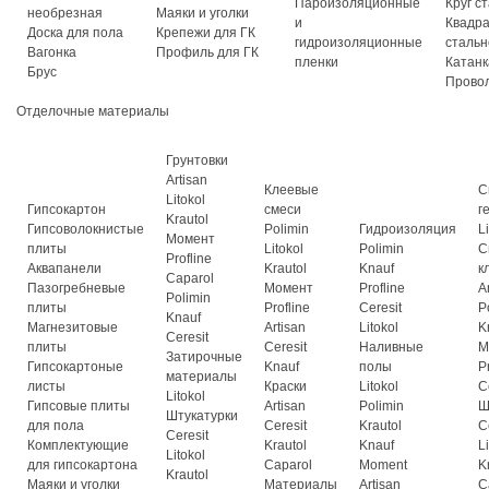
Пароизоляционные
Круг с
необрезная
Маяки и уголки
и
Квадр
Доска для пола
Крепежи для ГК
гидроизоляционные
стальн
Вагонка
Профиль для ГК
пленки
Катанк
Брус
Прово
Отделочные материалы
Грунтовки
Artisan
Клеевые
С
Litokol
Гипсокартон
смеси
г
Krautol
Гипсоволокнистые
Polimin
Гидроизоляция
L
Момент
плиты
Litokol
Polimin
С
Profline
Аквапанели
Krautol
Knauf
к
Caparol
Пазогребневые
Момент
Profline
A
Polimin
плиты
Profline
Ceresit
P
Knauf
Магнезитовые
Artisan
Litokol
K
Ceresit
плиты
Ceresit
Наливные
М
Затирочные
Гипсокартоные
Knauf
полы
P
материалы
листы
Краски
Litokol
C
Litokol
Гипсовые плиты
Artisan
Polimin
Ш
Штукатурки
для пола
Ceresit
Krautol
C
Ceresit
Комплектующие
Krautol
Knauf
L
Litokol
для гипсокартона
Caparol
Moment
K
Krautol
Маяки и уголки
Материалы
Artisan
C