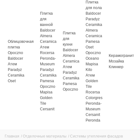
Плитка
для пола
Плитка
Baldocer
для
Paradyz
ванной
Ceramika
Baldocer
Almera
Плитка
Almera
Ceramica
для
Облицовочная
Ceramica
Pamesa
кухни
плитка
Атем
Oset
Baldocer
Opoczno
Rocersa
Opoczno
Almera
Керамогранит
Baldocer
Peronda-
Oceano
Ceramica
Мозайка
Атем
Museum
Mapisa
Атем
Клинкер
Paradyz
Paradyz
Kito
Paradyz
Ceramika
Ceramika
Атем
Ceramika
Oset
Pamesa
Golden
Pamesa
Opoczno
Tile
Opoczno
Mapisa
Rocersa
Golden
Colorgres
Tile
Peronda-
Cersanit
Museum
Cersanit
Peronda
Главная
/
Отделочные материалы
/
Системы утепления фасадов