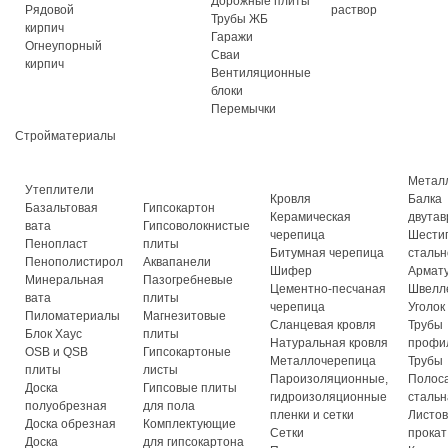
Дорожные плиты
Рядовой
раствор
Трубы ЖБ
кирпич
Гаражи
Огнеупорный
Сваи
кирпич
Вентиляционные
блоки
Перемычки
Стройматериалы
Метал
Утеплители
Кровля
Балка
Базальтовая
Гипсокартон
Керамическая
двутав
вата
Гипсоволокнистые
черепица
Шести
Пенопласт
плиты
Битумная черепица
стальн
Пенополистирол
Аквапанели
Шифер
Армат
Минеральная
Пазогребневые
Цементно-песчаная
Швелл
вата
плиты
черепица
Уголок
Пиломатериалы
Магнезитовые
Сланцевая кровля
Трубы
Блок Хаус
плиты
Натуральная кровля
профи
OSB и QSB
Гипсокартоные
Металлочерепица
Трубы
плиты
листы
Пароизоляционные,
Полос
Доска
Гипсовые плиты
гидроизоляционные
стальн
полуобрезная
для пола
пленки и сетки
Листо
Доска обрезная
Комплектующие
Сетки
прокат
Доска
для гипсокартона