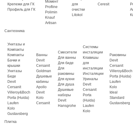
Момент
Крепежи для ГК
для
Ceresit
P
Profline
Профиль для ГК
очистки
A
Polimin
Litokol
K
Knauf
Artisan
Сантехника
Унитазы и
Системы
Компакты
Смесители
инсталяции
Компакты
Ванны
Раковины
Для ванны
Клавишы
Бачки и
Devit
Devit
Для биде
для
крышки
Cersanit
Cersanit
Для
инсталяции
Унитазы
Goldman
Villeroy&Boch
раковины
Инсталяции
Биде
Душевые
Porta (Huida)
Для кухни
Уриналы
Devit
кабины
Laufen
Для душа
Devit
Cersanit
Apollo
Kolo
Душевые
Cersanit
Villeroy&Boch
Devit
Ideal
наборы
Porta
Porta (Huida)
Kolo
Standard
Devit
(Huida)
Laufen
Cersanit
Gustavsberg
Hansgrohe
Laufen
Kolo
Kolo
Gustavsberg
Плитка