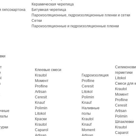
Керамическая черепица
 гипсокартона
Битумная черепица
Пароизоляционные, гидроизоляционные пленки и сетки
Сетки
Пароизоляционные и гидроизоляционные пленки
вки
т
Силиконов
Клеевые смеси
e
герметики
Krautol
Гидроизоляция
l
Litokol
Момент
Profline
n
Смеси для 
Profline
Ceresit
Krautol
Artisan
Litokol
Момент
Ceresit
Polimin
Profline
Knauf
Knauf
Ceresit
Polimin
Наливные
очные
Artisan
Litokol
полы
иалы
Polimin
Краски
Krautol
Шпаклевки
Krautol
Knauf
турки
Krautol
Caparol
Moment
Caparol
Artisan
Artisan