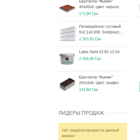
Брусчатка "Фьюжн"
40х40х6. Цвет: коралл.
172,80 Грн
Поликарбонат сотовый
6х2,1х0,008. Solidplast....
2 303,91 Грн
Latex Samt 10 B1 12,5л
2 266,00 Грн
Брусчатка "Фьюжн"
20х10х6. Цвет: графит.
141,60 Грн
ЛИДЕРЫ ПРОДАЖ
Нет лидеров продаж на данный
момент