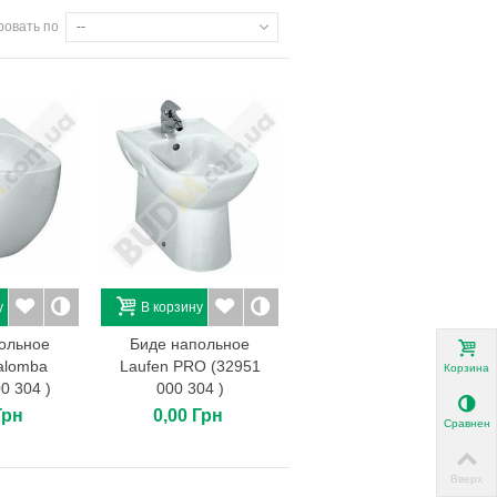
ровать по
--
у
В корзину
ольное
Биде напольное
alomba
Laufen PRO (32951
Корзина
0 304 )
000 304 )
Грн
0,00 Грн
Сравнени
Вверх