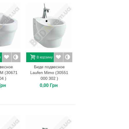
у
В корзину
весное
Биде подвесное
M (30671
Laufen Mimo (30551
04 )
000 302 )
Грн
0,00 Грн