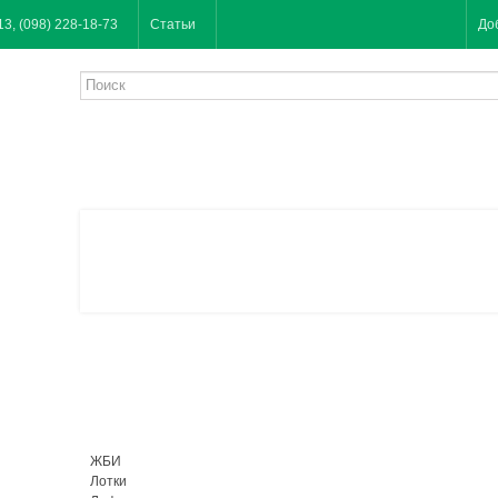
13, (098) 228-18-73
Статьи
До
ЖБИ
Лотки