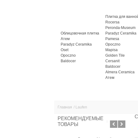
Плитка для ванно
Rocersa
Peronda-Museum
Облицовочная плитка
Paradyz Ceramika
Атем
Pamesa
Paradyz Ceramika
Opoczno
Oset
Mapisa
Opoczno
Golden Tile
Baldocer
Cersanit
Baldocer
Almera Ceramica
Атем
Главная
/
Laufen
С
РЕКОМЕНДУЕМЫЕ
ТОВАРЫ