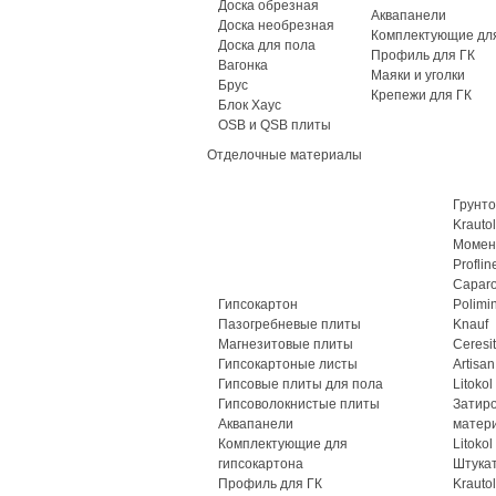
Доска обрезная
Аквапанели
Доска необрезная
Комплектующие для
Доска для пола
Профиль для ГК
Вагонка
Маяки и уголки
Брус
Крепежи для ГК
Блок Хаус
OSB и QSB плиты
Отделочные материалы
Грунто
Krautol
Момен
Proflin
Caparo
Гипсокартон
Polimi
Пазогребневые плиты
Knauf
Магнезитовые плиты
Ceresit
Гипсокартоные листы
Artisan
Гипсовые плиты для пола
Litokol
Гипсоволокнистые плиты
Затир
Аквапанели
матер
Комплектующие для
Litokol
гипсокартона
Штука
Профиль для ГК
Krautol