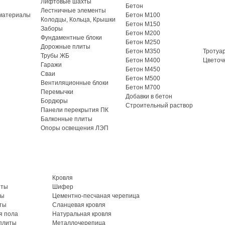
Лифтовые шахты
Бетон
Лестничные элементы
материалы
Бетон М100
Колодцы, Кольца, Крышки
Бетон М150
Заборы
Бетон М200
Фундаментные блоки
Бетон М250
Дорожные плиты
Бетон М350
Тротуа
Трубы ЖБ
Бетон М400
Цветоч
Гаражи
Бетон М450
Сваи
Бетон М500
Вентиляционные блоки
Бетон М700
Перемычки
Добавки в бетон
Бордюры
Строительный раствор
Панели перекрытия ПК
Балконные плиты
Опоры освещения ЛЭП
Кровля
иты
Шифер
ты
Цементно-песчаная черепица
ты
Сланцевая кровля
я пола
Натуральная кровля
плиты
Металлочерепица