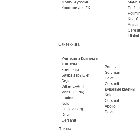
Маяки и уголки
Момен
Крепежи для ГК
Proflin
Polimi
Knauf
Artisan
Ceresit
Litokol
Сантехника
Унитазы и Компакты
Унитазы
Ванны
Компакты
Goldman
Бачки и крышки
Devit
Биде
Cersanit
Villeroy&Boch
Душевые кабины
Porta (Huida)
Kolo
Laufen
Cersanit
Kolo
Apollo
Gustavsberg
Devit
Devit
Cersanit
Плитка