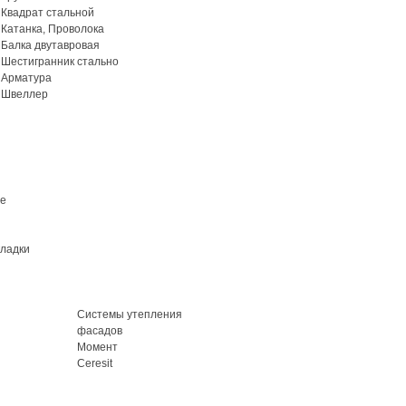
Квадрат стальной
Катанка, Проволока
Балка двутавровая
Шестигранник стально
Арматура
Швеллер
ие
кладки
Системы утепления
фасадов
Момент
Ceresit