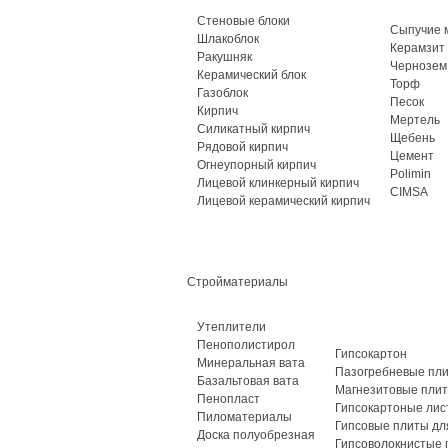
Стеновые блоки
Сыпучие 
Шлакоблок
Керамзит
Ракушняк
Чернозем
Керамический блок
Торф
Газоблок
Песок
Кирпич
Мертель
Силикатный кирпич
Щебень
Рядовой кирпич
Цемент
Огнеупорный кирпич
Polimin
Лицевой клинкерный кирпич
CIMSA
Лицевой керамический кирпич
Стройматериалы
Утеплители
Пенополистирол
Гипсокартон
Минеральная вата
Пазогребневые пл
Базальтовая вата
Магнезитовые пли
Пенопласт
Гипсокартоные лис
Пиломатериалы
Гипсовые плиты дл
Доска полуобрезная
Гипсоволокнистые 