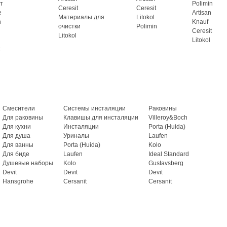
т
Polimin
Ceresit
Ceresit
e
Artisan
Материалы для
Litokol
n
Knauf
очистки
Polimin
Ceresit
Litokol
Litokol
Смесители
Системы инсталяции
Раковины
Для раковины
Клавишы для инсталяции
Villeroy&Boch
Для кухни
Инсталяции
Porta (Huida)
Для душа
Уриналы
Laufen
Для ванны
Porta (Huida)
Kolo
Для биде
Laufen
Ideal Standard
Душевые наборы
Kolo
Gustavsberg
Devit
Devit
Devit
Hansgrohe
Cersanit
Cersanit