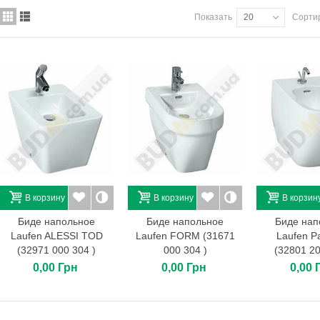
Брусчатка "Колор-микс"
15х15х6. Цвет: платина.
Показать
20
Сорти
194,40 Грн
Тротуарная плитка
"Фалка" 30Х15Х10. Цвет:
оливка.
224,40 Грн
Krautol Standard Plus, 2,5л
129,00 Грн
Старый город 1К-4. Цвет:
бордо.
В корзину
В корзину
В корзин
144,00 Грн
Биде напольное
Биде напольное
Биде нап
Laufen ALESSI TOD
Laufen FORM (31671
Laufen P
(32971 000 304 )
000 304 )
(32801 20
0,00 Грн
0,00 Грн
0,00 