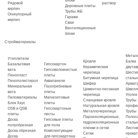
блоки
Рядовой
раствор
Дорожные плиты
кирпич
Трубы ЖБ
Огнеупорный
Гаражи
кирпич
Сваи
Вентиляционные
блоки
Стройматериалы
Метал
Утеплители
Кровля
Балка
Базальтовая
Гипсокартон
Керамическая
двутав
вата
Гипсоволокнистые
черепица
Шести
Пенопласт
плиты
Битумная черепица
стальн
Пенополистирол
Аквапанели
Шифер
Армат
Минеральная
Пазогребневые
Цементно-песчаная
Швелл
вата
плиты
черепица
Уголок
Пиломатериалы
Магнезитовые
Сланцевая кровля
Трубы
Блок Хаус
плиты
Натуральная кровля
профи
OSB и QSB
Гипсокартоные
Металлочерепица
Трубы
плиты
листы
Пароизоляционные,
Полос
Доска
Гипсовые плиты
гидроизоляционные
стальн
полуобрезная
для пола
пленки и сетки
Листо
Доска обрезная
Комплектующие
Сетки
прокат
Доска
для гипсокартона