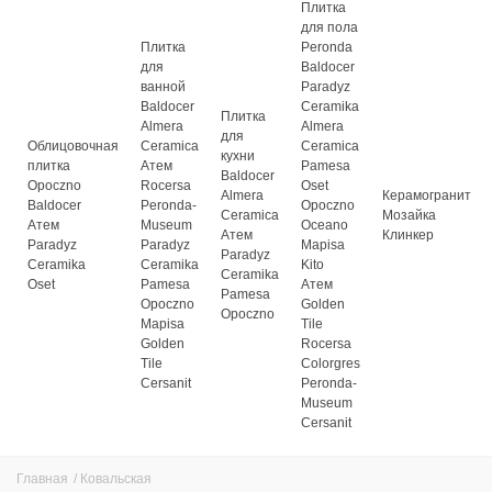
Плитка
для пола
Плитка
Peronda
для
Baldocer
ванной
Paradyz
Baldocer
Ceramika
Плитка
Almera
Almera
для
Облицовочная
Ceramica
Ceramica
кухни
плитка
Атем
Pamesa
Baldocer
Opoczno
Rocersa
Oset
Almera
Керамогранит
Baldocer
Peronda-
Opoczno
Ceramica
Мозайка
Атем
Museum
Oceano
Атем
Клинкер
Paradyz
Paradyz
Mapisa
Paradyz
Ceramika
Ceramika
Kito
Ceramika
Oset
Pamesa
Атем
Pamesa
Opoczno
Golden
Opoczno
Mapisa
Tile
Golden
Rocersa
Tile
Colorgres
Cersanit
Peronda-
Museum
Cersanit
Главная
/
Ковальская