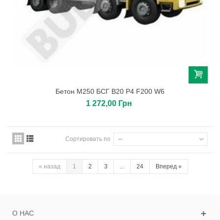
Бетон М250 БСГ В20 Р4 F200 W6
1 272,00 Грн
Сортировать по
--
«
назад
1
2
3
...
24
Вперед
»
О НАС