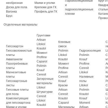
Пароизоляционные
Круг с
необрезная
Маяки и уголки
и
Квадр
Доска для пола
Крепежи для ГК
гидроизоляционные
стальн
Вагонка
Профиль для ГК
пленки
Катанк
Брус
Прово
Отделочные материалы
Грунтовки
Artisan
Клеевые
С
Litokol
Гипсокартон
смеси
г
Krautol
Гипсоволокнистые
Polimin
Гидроизоляция
L
Момент
плиты
Litokol
Polimin
С
Profline
Аквапанели
Krautol
Knauf
к
Caparol
Пазогребневые
Момент
Profline
A
Polimin
плиты
Profline
Ceresit
P
Knauf
Магнезитовые
Artisan
Litokol
K
Ceresit
плиты
Ceresit
Наливные
М
Затирочные
Гипсокартоные
Knauf
полы
P
материалы
листы
Краски
Litokol
C
Litokol
Гипсовые плиты
Artisan
Polimin
Ш
Штукатурки
для пола
Ceresit
Krautol
C
Ceresit
Комплектующие
Krautol
Knauf
L
Litokol
для гипсокартона
Caparol
Moment
K
Krautol
Маяки и уголки
Материалы
Artisan
C