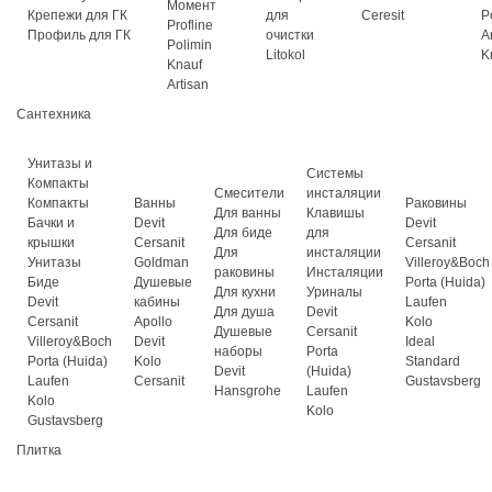
Момент
Крепежи для ГК
для
Ceresit
P
Profline
Профиль для ГК
очистки
A
Polimin
Litokol
K
Knauf
Artisan
Сантехника
Унитазы и
Системы
Компакты
Смесители
инсталяции
Компакты
Ванны
Раковины
Для ванны
Клавишы
Бачки и
Devit
Devit
Для биде
для
крышки
Cersanit
Cersanit
Для
инсталяции
Унитазы
Goldman
Villeroy&Boch
раковины
Инсталяции
Биде
Душевые
Porta (Huida)
Для кухни
Уриналы
Devit
кабины
Laufen
Для душа
Devit
Cersanit
Apollo
Kolo
Душевые
Cersanit
Villeroy&Boch
Devit
Ideal
наборы
Porta
Porta (Huida)
Kolo
Standard
Devit
(Huida)
Laufen
Cersanit
Gustavsberg
Hansgrohe
Laufen
Kolo
Kolo
Gustavsberg
Плитка