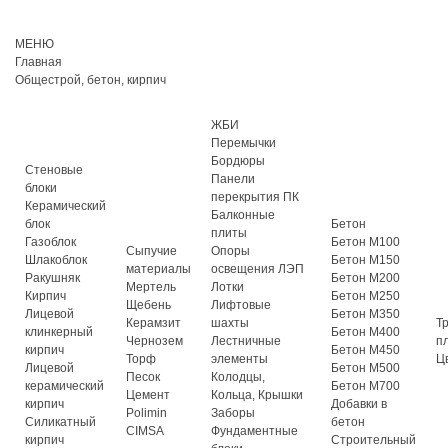
МЕНЮ
Главная
Общестрой, бетон, кирпич
ЖБИ
Перемычки
Бордюры
Стеновые
Панели
блоки
перекрытия ПК
Керамический
Балконные
блок
Бетон
плиты
Газоблок
Бетон М100
Сыпучие
Опоры
Шлакоблок
Бетон М150
материалы
освещения ЛЭП
Ракушняк
Бетон М200
Мертель
Лотки
Кирпич
Бетон М250
Щебень
Лифтовые
Лицевой
Бетон М350
Керамзит
шахты
Т
клинкерный
Бетон М400
Чернозем
Лестничные
п
кирпич
Бетон М450
Торф
элементы
Ц
Лицевой
Бетон М500
Песок
Колодцы,
керамический
Бетон М700
Цемент
Кольца, Крышки
кирпич
Добавки в
Polimin
Заборы
Силикатный
бетон
CIMSA
Фундаментные
кирпич
Строительный