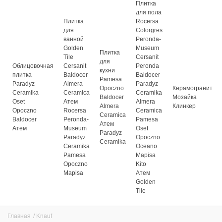
Плитка
для пола
Плитка
Rocersa
для
Colorgres
ванной
Peronda-
Golden
Museum
Плитка
Tile
Cersanit
для
Облицовочная
Cersanit
Peronda
кухни
плитка
Baldocer
Baldocer
Pamesa
Paradyz
Almera
Paradyz
Opoczno
Керамогранит
Ceramika
Ceramica
Ceramika
Baldocer
Мозайка
Oset
Атем
Almera
Almera
Клинкер
Opoczno
Rocersa
Ceramica
Ceramica
Baldocer
Peronda-
Pamesa
Атем
Атем
Museum
Oset
Paradyz
Paradyz
Opoczno
Ceramika
Ceramika
Oceano
Pamesa
Mapisa
Opoczno
Kito
Mapisa
Атем
Golden
Tile
Главная
/
Knauf