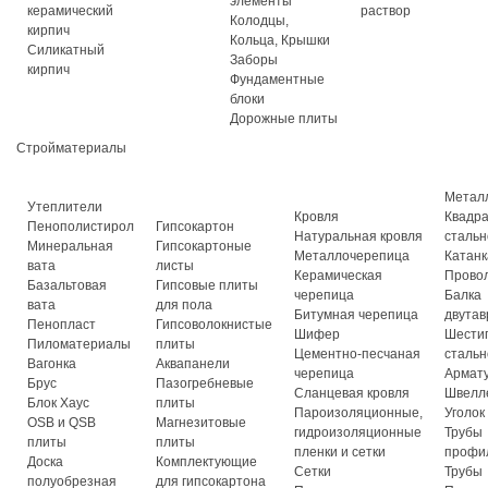
элементы
керамический
раствор
Колодцы,
кирпич
Кольца, Крышки
Силикатный
Заборы
кирпич
Фундаментные
блоки
Дорожные плиты
Стройматериалы
Метал
Утеплители
Кровля
Квадр
Пенополистирол
Гипсокартон
Натуральная кровля
стальн
Минеральная
Гипсокартоные
Металлочерепица
Катанк
вата
листы
Керамическая
Прово
Базальтовая
Гипсовые плиты
черепица
Балка
вата
для пола
Битумная черепица
двутав
Пенопласт
Гипсоволокнистые
Шифер
Шести
Пиломатериалы
плиты
Цементно-песчаная
стальн
Вагонка
Аквапанели
черепица
Армат
Брус
Пазогребневые
Сланцевая кровля
Швелл
Блок Хаус
плиты
Пароизоляционные,
Уголок
OSB и QSB
Магнезитовые
гидроизоляционные
Трубы
плиты
плиты
пленки и сетки
профи
Доска
Комплектующие
Сетки
Трубы
полуобрезная
для гипсокартона