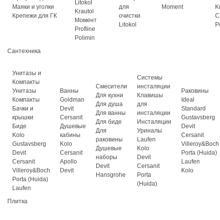
Litokol
Маяки и уголки
для
Moment
K
Krautol
Крепежи для ГК
очистки
C
Момент
Litokol
P
Profline
Polimin
Сантехника
Унитазы и
Системы
Компакты
Смесители
инсталяции
Унитазы
Ванны
Раковины
Для кухни
Клавишы
Компакты
Goldman
Ideal
Для душа
для
Бачки и
Devit
Standard
Для ванны
инсталяции
крышки
Cersanit
Gustavsberg
Для биде
Инсталяции
Биде
Душевые
Devit
Для
Уриналы
Kolo
кабины
Cersanit
раковины
Laufen
Gustavsberg
Kolo
Villeroy&Boch
Душевые
Kolo
Devit
Cersanit
Porta (Huida)
наборы
Devit
Cersanit
Apollo
Laufen
Devit
Cersanit
Villeroy&Boch
Devit
Kolo
Hansgrohe
Porta
Porta (Huida)
(Huida)
Laufen
Плитка