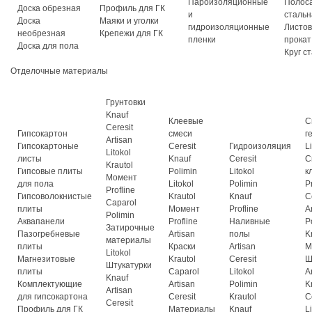
Пароизоляционные
Полос
Доска обрезная
Профиль для ГК
и
стальн
Доска
Маяки и уголки
гидроизоляционные
Листо
необрезная
Крепежи для ГК
пленки
прокат
Доска для пола
Круг с
Отделочные материалы
Грунтовки
Knauf
Клеевые
С
Ceresit
Гипсокартон
смеси
г
Artisan
Гипсокартоные
Ceresit
Гидроизоляция
L
Litokol
листы
Knauf
Ceresit
С
Krautol
Гипсовые плиты
Polimin
Litokol
к
Момент
для пола
Litokol
Polimin
P
Profline
Гипсоволокнистые
Krautol
Knauf
C
Caparol
плиты
Момент
Profline
A
Polimin
Аквапанели
Profline
Наливные
P
Затирочные
Пазогребневые
Artisan
полы
K
материалы
плиты
Краски
Artisan
М
Litokol
Магнезитовые
Krautol
Ceresit
Ш
Штукатурки
плиты
Caparol
Litokol
A
Knauf
Комплектующие
Artisan
Polimin
K
Artisan
для гипсокартона
Ceresit
Krautol
C
Ceresit
Профиль для ГК
Материалы
Knauf
L