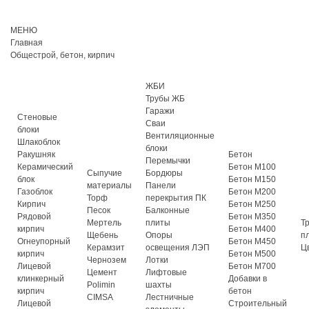
МЕНЮ
Главная
Общестрой, бетон, кирпич
ЖБИ
Трубы ЖБ
Гаражи
Стеновые
Сваи
блоки
Вентиляционные
Шлакоблок
блоки
Ракушняк
Бетон
Перемычки
Керамический
Бетон М100
Сыпучие
Бордюры
блок
Бетон М150
материалы
Панели
Газоблок
Бетон М200
Торф
перекрытия ПК
Кирпич
Бетон М250
Песок
Балконные
Рядовой
Бетон М350
Мертель
плиты
Т
кирпич
Бетон М400
Щебень
Опоры
п
Огнеупорный
Бетон М450
Керамзит
освещения ЛЭП
Ц
кирпич
Бетон М500
Чернозем
Лотки
Лицевой
Бетон М700
Цемент
Лифтовые
клинкерный
Добавки в
Polimin
шахты
кирпич
бетон
CIMSA
Лестничные
Лицевой
Строительный