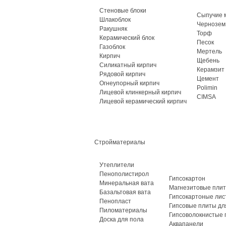
Стеновые блоки
Сыпучие 
Шлакоблок
Чернозем
Ракушняк
Торф
Керамический блок
Песок
Газоблок
Мертель
Кирпич
Щебень
Силикатный кирпич
Керамзит
Рядовой кирпич
Цемент
Огнеупорный кирпич
Polimin
Лицевой клинкерный кирпич
CIMSA
Лицевой керамический кирпич
Стройматериалы
Утеплители
Пенополистирол
Гипсокартон
Минеральная вата
Магнезитовые пли
Базальтовая вата
Гипсокартоные лис
Пенопласт
Гипсовые плиты дл
Пиломатериалы
Гипсоволокнистые 
Доска для пола
Аквапанели