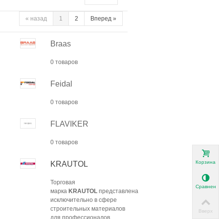
«
назад
1
2
Вперед
»
Braas
0 товаров
Feidal
0 товаров
FLAVIKER
0 товаров
Корзина
KRAUTOL
Торговая
Сравнени
марка
KRAUTOL
представлена
исключительно в сфере
строительных материалов
Вверх
для профессионалов.