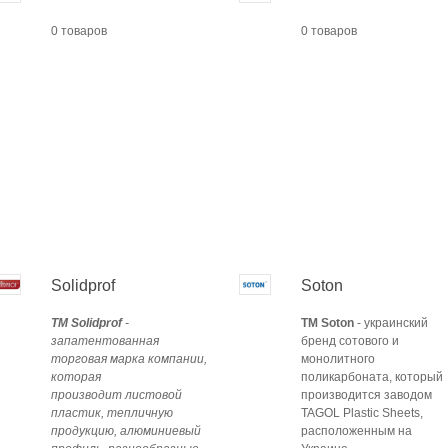
0 товаров
0 товаров
Solidprof
Soton
ТМ Solidprof
-
ТМ Soton
- украинский
запатентованная
бренд сотового и
торговая марка компании,
монолитного
которая
поликарбоната, который
производит листовой
производится заводом
пластик, тепличную
TAGOL Plastic Sheets,
продукцию, алюминиевый
расположенным на