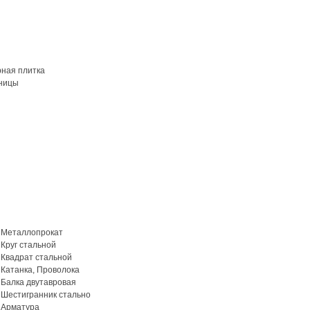
рная плитка
ницы
Металлопрокат
Круг стальной
Квадрат стальной
Катанка, Проволока
Балка двутавровая
Шестигранник стально
Арматура