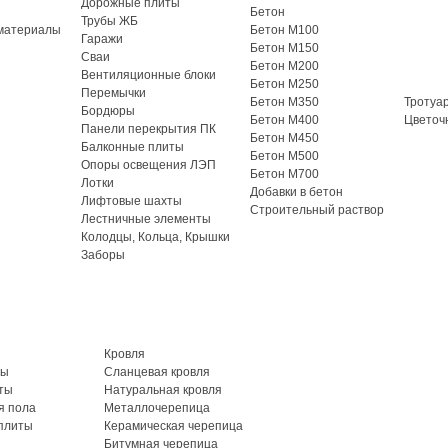
Дорожные плиты
Бетон
Трубы ЖБ
материалы
Бетон М100
Гаражи
Бетон М150
Сваи
Бетон М200
Вентиляционные блоки
Бетон М250
Перемычки
Бетон М350
Тротуа
Бордюры
Бетон М400
Цветоч
Панели перекрытия ПК
Бетон М450
Балконные плиты
Бетон М500
Опоры освещения ЛЭП
Бетон М700
Лотки
Добавки в бетон
Лифтовые шахты
Строительный раствор
Лестничные элементы
Колодцы, Кольца, Крышки
Заборы
Кровля
ты
Сланцевая кровля
ты
Натуральная кровля
я пола
Металлочерепица
плиты
Керамическая черепица
Битумная черепица