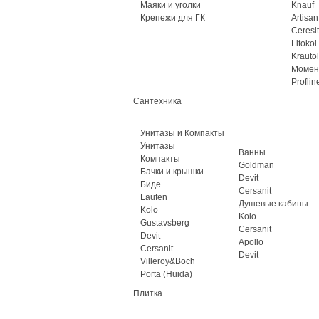
Маяки и уголки
Knauf
Крепежи для ГК
Artisan
Ceresit
Litokol
Krautol
Момен
Proflin
Сантехника
Унитазы и Компакты
Унитазы
Ванны
Компакты
Goldman
Бачки и крышки
Devit
Биде
Cersanit
Laufen
Душевые кабины
Kolo
Kolo
Gustavsberg
Cersanit
Devit
Apollo
Cersanit
Devit
Villeroy&Boch
Porta (Huida)
Плитка