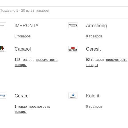
Поликарбонат
монолитный 12 мм. Soton.
Показано 1 - 20 из 23 товаров
Цвет:...
14 189,18 Грн
IMPRONTA
Armstrong
Сетка стекловолоконная
5х5 BUDOVA 160 гр/м2
0 товаров
0 товаров
511,20 Грн
Caparol
Ceresit
Krautherm Klebe- und
Armierungsmörtel 95 UNI,...
118 товаров
просмотреть
92 товаров
просмотреть
139,00 Грн
товары
товары
Тротуарная плитка Ромб
"Фьюжн" К-6. Цвет: габро.
172,80 Грн
Gerard
Kolorit
1 товар
просмотреть
0 товаров
товары