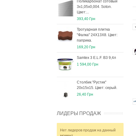
Поликарбонат сотовый
3х1,05х0,004. Soton.
Цвет:...
393,40 Грн
Тротуарная плитка
"Фалка" 24Х13Х8. Цвет:
паприка.
169,20 Грн
Samtex 3 E.L.F. B3 9,4л
1 594,00 Грн
Столбик "Рустик"
20х15х15. Цвет: серый.
26,40 Грн
ЛИДЕРЫ ПРОДАЖ
Нет лидеров продаж на данный
момент