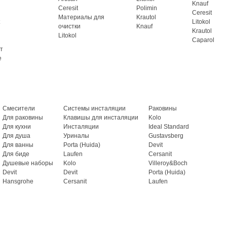
Knauf
Ceresit
Polimin
Ceresit
Материалы для
Krautol
Litokol
очистки
Knauf
Krautol
Litokol
Caparol
т
e
Смесители
Системы инсталяции
Раковины
Для раковины
Клавишы для инсталяции
Kolo
Для кухни
Инсталяции
Ideal Standard
Для душа
Уриналы
Gustavsberg
Для ванны
Porta (Huida)
Devit
Для биде
Laufen
Cersanit
Душевые наборы
Kolo
Villeroy&Boch
Devit
Devit
Porta (Huida)
Hansgrohe
Cersanit
Laufen