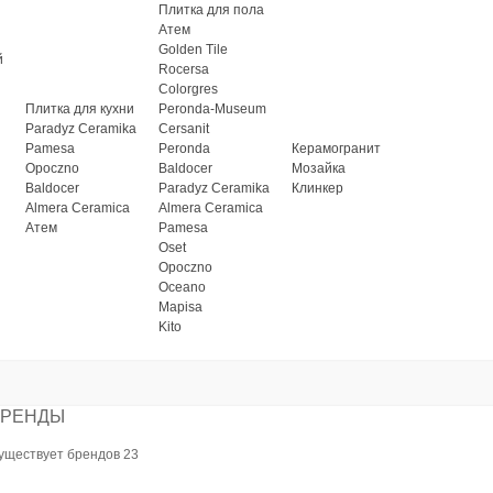
Плитка для пола
Атем
Golden Tile
й
Rocersa
Colorgres
Плитка для кухни
Peronda-Museum
Paradyz Ceramika
Cersanit
Pamesa
Peronda
Керамогранит
Opoczno
Baldocer
Мозайка
Baldocer
Paradyz Ceramika
Клинкер
Almera Ceramica
Almera Ceramica
Атем
Pamesa
Oset
Opoczno
Oceano
Mapisa
Kito
БРЕНДЫ
уществует брендов 23