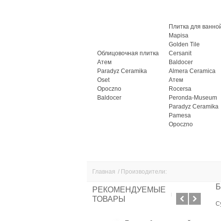
Плитка для ванно
Mapisa
Golden Tile
Облицовочная плитка
Cersanit
Атем
Baldocer
Paradyz Ceramika
Almera Ceramica
Oset
Атем
Opoczno
Rocersa
Baldocer
Peronda-Museum
Paradyz Ceramika
Pamesa
Opoczno
Главная
/
Производители:
РЕКОМЕНДУЕМЫЕ
ТОВАРЫ
С