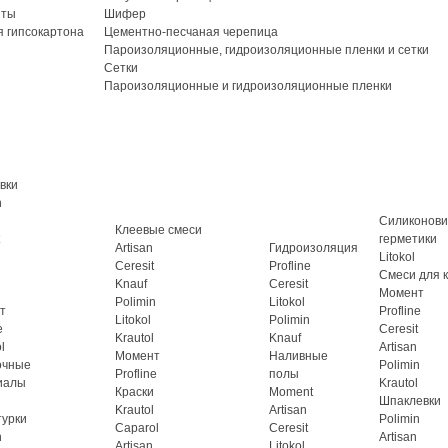
иты
Шифер
 гипсокартона
Цементно-песчаная черепица
Пароизоляционные, гидроизоляционные пленки и сетки
Сетки
Пароизоляционные и гидроизоляционные пленки
вки
n
Силиконов
Клеевые смеси
герметики
Artisan
Гидроизоляция
Litokol
Ceresit
Profline
Смеси для 
Knauf
Ceresit
Момент
Polimin
Litokol
т
Profline
Litokol
Polimin
e
Ceresit
Krautol
Knauf
l
Artisan
Момент
Наливные
очные
Polimin
Profline
полы
иалы
Krautol
Краски
Moment
Шпаклевки
Krautol
Artisan
турки
Polimin
Caparol
Ceresit
n
Artisan
Artisan
Litokol