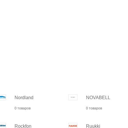
Nordland
NOVABELL
0 товаров
0 товаров
Rockfon
Ruukki