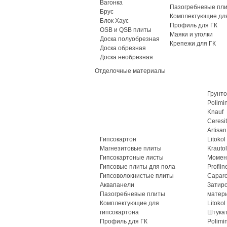
Вагонка
Пазогребневые пл
Брус
Комплектующие для
Блок Хаус
Профиль для ГК
OSB и QSB плиты
Маяки и уголки
Доска полуобрезная
Крепежи для ГК
Доска обрезная
Доска необрезная
Отделочные материалы
Грунто
Polimi
Knauf
Ceresit
Artisan
Гипсокартон
Litokol
Магнезитовые плиты
Krautol
Гипсокартоные листы
Момен
Гипсовые плиты для пола
Proflin
Гипсоволокнистые плиты
Caparo
Аквапанели
Затир
Пазогребневые плиты
матер
Комплектующие для
Litokol
гипсокартона
Штука
Профиль для ГК
Polimi